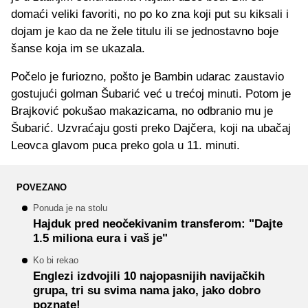
domaći veliki favoriti, no po ko zna koji put su kiksali i
dojam je kao da ne žele titulu ili se jednostavno boje
šanse koja im se ukazala.
Počelo je furiozno, pošto je Bambin udarac zaustavio
gostujući golman Šubarić već u trećoj minuti. Potom je
Brajković pokušao makazicama, no odbranio mu je
Šubarić. Uzvraćaju gosti preko Dajčera, koji na ubačaj
Leovca glavom puca preko gola u 11. minuti.
POVEZANO
Ponuda je na stolu
Hajduk pred neočekivanim transferom: "Dajte
1.5 miliona eura i vaš je"
Ko bi rekao
Englezi izdvojili 10 najopasnijih navijačkih
grupa, tri su svima nama jako, jako dobro
poznate!