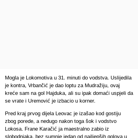
Mogla je Lokomotiva u 31. minuti do vodstva. Uslijedila
je kontra, Vrbančić je dao loptu za Mudražiju, ovaj
kreće sam na gol Hajduka, ali su ipak domaći uspjeli da
se vrate i Uremović je izbacio u korner.
Pred kraj prvog dijela Leovac je izašao kod gostiju
zbog porede, a nedugo nakon toga šok i vodstvo
Lokosa. Frane Karačić ja maestralno zabio iz
slobodnjaka, bez sumnje jedan od najljepših golova u