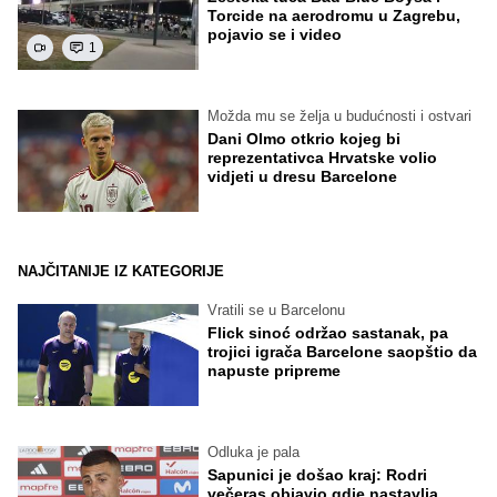
Torcide na aerodromu u Zagrebu,
pojavio se i video
1
Možda mu se želja u budućnosti i ostvari
Dani Olmo otkrio kojeg bi
reprezentativca Hrvatske volio
vidjeti u dresu Barcelone
NAJČITANIJE IZ KATEGORIJE
Vratili se u Barcelonu
Flick sinoć održao sastanak, pa
trojici igrača Barcelone saopštio da
napuste pripreme
Odluka je pala
Sapunici je došao kraj: Rodri
večeras objavio gdje nastavlja