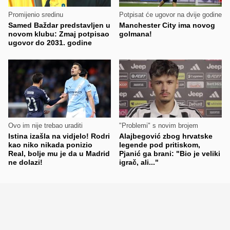
Promijenio sredinu
Potpisat će ugovor na dvije godine
Samed Baždar predstavljen u
Manchester City ima novog
novom klubu: Zmaj potpisao
golmana!
ugovor do 2031. godine
Ovo im nije trebao uraditi
"Problemi" s novim brojem
Istina izašla na vidjelo! Rodri
Alajbegović zbog hrvatske
kao niko nikada ponizio
legende pod pritiskom,
Real, bolje mu je da u Madrid
Pjanić ga brani: "Bio je veliki
ne dolazi!
igrač, ali..."