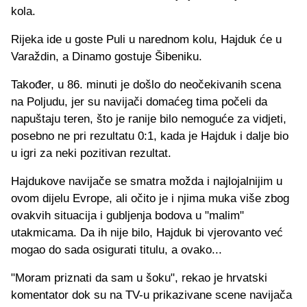
kola.
Rijeka ide u goste Puli u narednom kolu, Hajduk će u
Varaždin, a Dinamo gostuje Šibeniku.
Također, u 86. minuti je došlo do neočekivanih scena
na Poljudu, jer su navijači domaćeg tima počeli da
napuštaju teren, što je ranije bilo nemoguće za vidjeti,
posebno ne pri rezultatu 0:1, kada je Hajduk i dalje bio
u igri za neki pozitivan rezultat.
Hajdukove navijače se smatra možda i najlojalnijim u
ovom dijelu Evrope, ali očito je i njima muka više zbog
ovakvih situacija i gubljenja bodova u "malim"
utakmicama. Da ih nije bilo, Hajduk bi vjerovanto već
mogao do sada osigurati titulu, a ovako...
"Moram priznati da sam u šoku", rekao je hrvatski
komentator dok su na TV-u prikazivane scene navijača