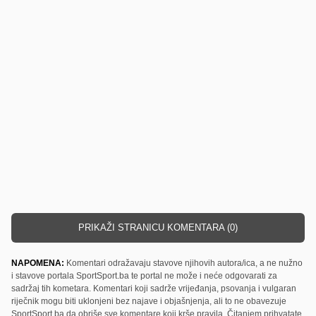
PRIKAŽI STRANICU KOMENTARA (0)
NAPOMENA:
Komentari odražavaju stavove njihovih autora/ica, a ne nužno
i stavove portala SportSport.ba te portal ne može i neće odgovarati za
sadržaj tih kometara. Komentari koji sadrže vrijeđanja, psovanja i vulgaran
riječnik mogu biti uklonjeni bez najave i objašnjenja, ali to ne obavezuje
SportSport.ba da obriše sve komentare koji krše pravila. Čitanjem prihvatate