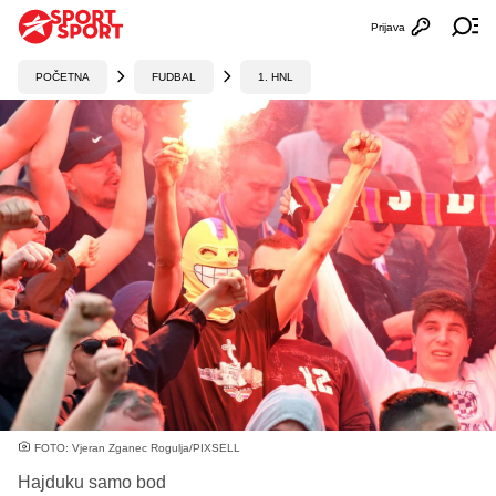
Prijava
Otvori profi
Ot
POČETNA
FUDBAL
1. HNL
FOTO: Vjeran Zganec Rogulja/PIXSELL
Hajduku samo bod