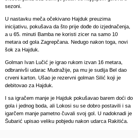
sezoni.
U nastavku meča očekivano Hajduk preuzima
inicijativu, pokušava da što prije dođe do izjednačenja,
a u 65. minuti Bamba ne koristi zicer na samo 10
metara od gola Zagrepčana. Nedugo nakon toga, novi
šok za Hajduk.
Golman Ivan Lučić je igrao rukom izvan 16 metara,
odbranivši udarac Mudražije, pa mu je sudija Bel dao
crveni karton. Ušao je rezervni golman Silić koji je
debitovao za Hajduk.
I sa igračem manje je Hajduk pokušavao barem doći do
gola i jednog boda, ali Lokosi su se dobro postavili i sa
igarčem manje pametno čuvali svoj gol. U nadoknadi je
Šubarić upisao veliku pobjedu nakon udarca Rakitića.