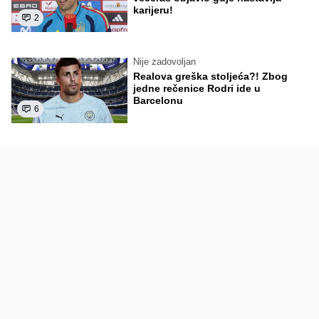
karijeru!
2
Nije zadovoljan
Realova greška stoljeća?! Zbog
jedne rečenice Rodri ide u
Barcelonu
6