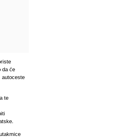
riste
o da će
s autoceste
a te
iti
atske.
n utakmice