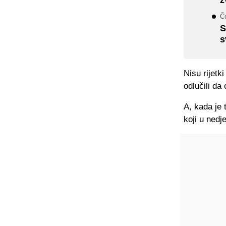
Č
S
s
Nisu rijetk
odlučili da
A, kada je 
koji u nedje