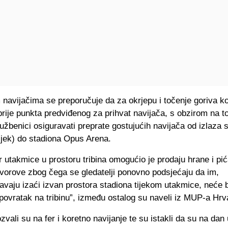
navijačima se preporučuje da za okrjepu i točenje goriva ko
rije punkta predviđenog za prihvat navijača, s obzirom na t
službenici osiguravati preprate gostujućih navijača od izlaza 
jek) do stadiona Opus Arena.
 utakmice u prostoru tribina omogućio je prodaju hrane i pić
čvorove zbog čega se gledatelji ponovno podsjećaju da im,
vaju izaći izvan prostora stadiona tijekom utakmice, neće b
ovratak na tribinu”, između ostalog su naveli iz MUP-a Hrv
zvali su na fer i koretno navijanje te su istakli da su na da