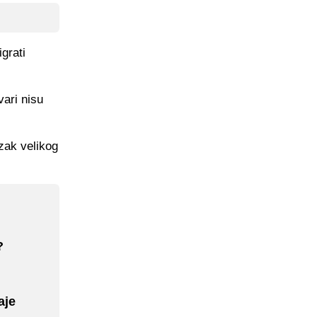
grati
vari nisu
zak velikog
?
aje