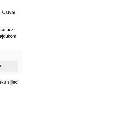
 Ostvarili
a su bez
 Hajdukom
ED
ku slijedi