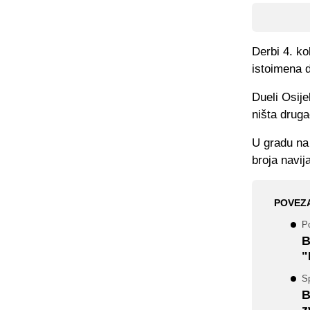
Derbi 4. ko
istoimena 
Dueli Osije
ništa druga
U gradu na 
broja navij
POVEZ
Po
B
"
S
B
z