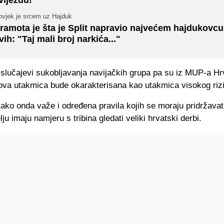
ovjek je srcem uz Hajduk
ramota je šta je Split napravio najvećem hajdukovcu
vih: "Taj mali broj narkića..."
i slučajevi sukobljavanja navijačkih grupa pa su iz MUP-a H
 ova utakmica bude okarakterisana kao utakmica visokog riz
tako onda važe i određena pravila kojih se moraju pridržavati
lju imaju namjeru s tribina gledati veliki hrvatski derbi.