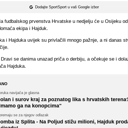
Dodajte SportSport u vaš Google izbor
la fudbalskog prvenstva Hrvatske u nedjelju će u Osijeku odi
domaća ekipa i Hajduk.
ka i Hajduka uvijek su privlačili mnogo pažnje, a ni danas st
čije.
Dravi se danima unazad priča o derbiju, a očekuje se i dola
ača Hajduka.
ANO
ruka navijača je glasna
olan i surov kraj za poznatog lika s hrvatskih terena
Imamo ga na konopcima"
premaju se za njegov odlazak
omba iz Splita - Na Poljud stižu milioni, Hajduk prod
vijezdu!