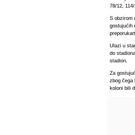
78/12, 114/
S obzirom n
gostujućih 
preporukam
Ulazi u sta
do stadiona
stadion.
Za gostujuć
zbog čega b
koloni bili