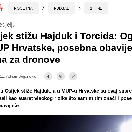
POČETNA
FUDBAL
1. HNL
edjelju
jek stižu Hajduk i Torcida: O
P Hrvatske, posebna obavije
na za dronove
:11,
Adnan Beganović
 u Osijek stiže Hajduk, a u MUP-u Hrvatske su ovaj susre
sali kao susret visokog rizika što samim tim znači i pos
navijače.