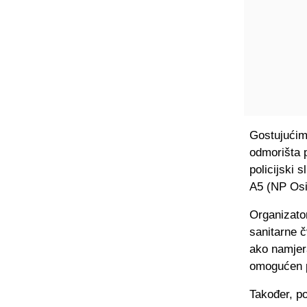
Gostujućim 
odmorišta p
policijski 
A5 (NP Osi
Organizator
sanitarne 
ako namjera
omogućen p
Također, po