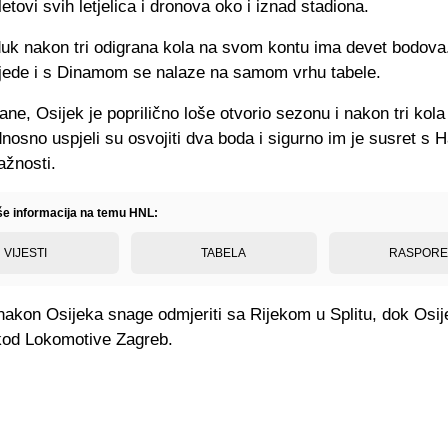
letovi svih letjelica i dronova oko i iznad stadiona.
uk nakon tri odigrana kola na svom kontu ima devet bodova.
jede i s Dinamom se nalaze na samom vrhu tabele.
ane, Osijek je poprilično loše otvorio sezonu i nakon tri kol
nosno uspjeli su osvojiti dva boda i sigurno im je susret s
ažnosti.
iše informacija na temu HNL:
VIJESTI
TABELA
RASPOR
akon Osijeka snage odmjeriti sa Rijekom u Splitu, dok Osije
kod Lokomotive Zagreb.