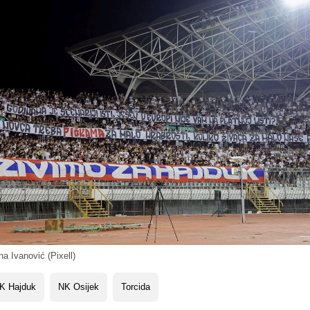
a Ivanović (Pixell)
K Hajduk
NK Osijek
Torcida