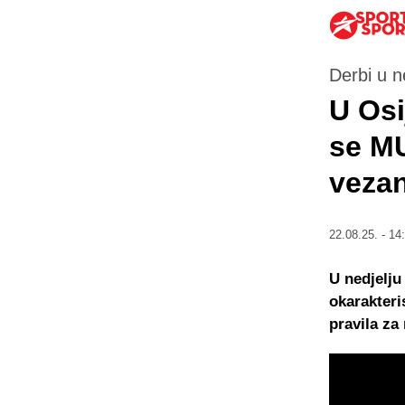
Derbi u n
U Osi
se MU
veza
22.08.25. - 14
U nedjelju
okarakteri
pravila za 