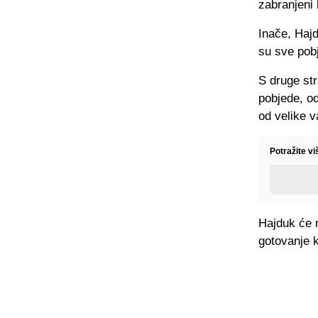
zabranjeni 
Inače, Hajd
su sve pob
S druge str
pobjede, od
od velike v
Potražite v
Hajduk će n
gotovanje 