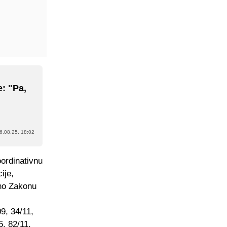
e: "Pa,
6.08.25. 18:02
oordinativnu
ije,
no Zakonu
9, 34/11,
5, 82/11,