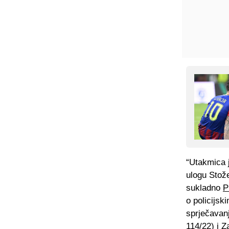
“Utakmica j
ulogu Stože
sukladno
P
o policijsk
sprječavan
114/22) i Z