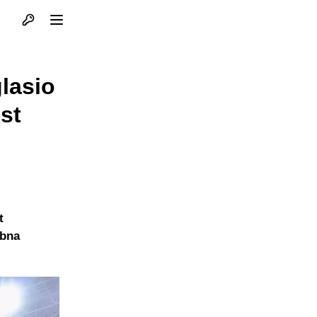
Otvori profil
Otvori meni
glasio
st
t
ebna