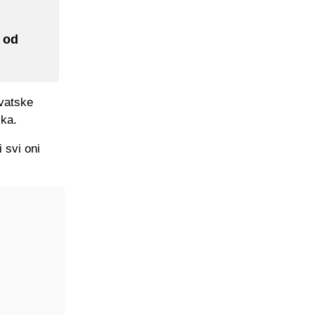
 od
rvatske
ika.
 svi oni