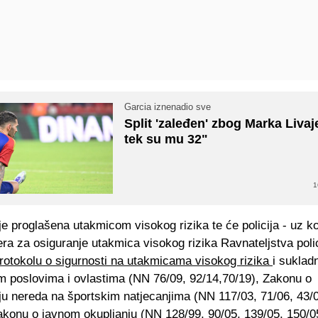
Garcia iznenadio sve
Split 'zaleđen' zbog Marka Livaj
tek su mu 32"
1
e proglašena utakmicom visokog rizika te će policija - uz k
ra za osiguranje utakmica visokog rizika Ravnateljstva polic
rotokolu o sigurnosti na utakmicama visokog rizika
i suklad
im poslovima i ovlastima (NN 76/09, 92/14,70/19), Zakonu o
ju nereda na športskim natjecanjima (NN 117/03, 71/06, 43/0
akonu o javnom okupljanju (NN 128/99, 90/05, 139/05, 150/0