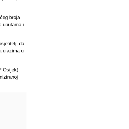
ećeg broja
 s uputama i
jetitelji da
a ulazima u
P Osijek)
niziranoj