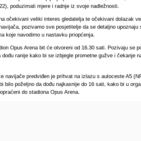
22), poduzimati mjere i radnje iz svoje nadležnosti.
a očekivani veliki interes gledatelja te očekivani dolazak v
navijača, pozivamo sve posjetitelje da se detaljno upoznaju
a koje navodimo u nastavku priopćenja.
dion Opus Arena bit će otvoreni od 16.30 sati. Pozivaju se pos
 dođu ranije kako bi se izbjegle prometne gužve i čekanje n
e navijače predviđen je prihvat na izlazu s autoceste A5 (N
i bilo poželjno da dođu najkasnije do 16 sati, kako bi u orga
 dopraćeni do stadiona Opus Arena.