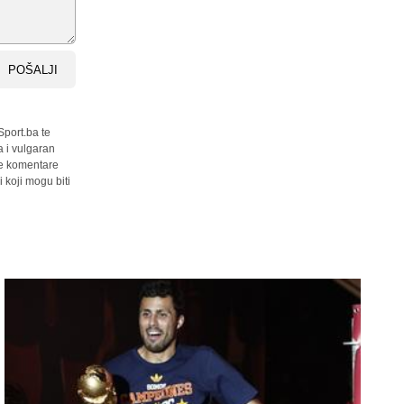
POŠALJI
Sport.ba te
a i vulgaran
sve komentare
 koji mogu biti