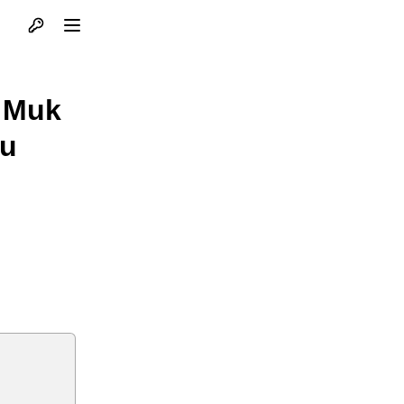
Otvori profil
Otvori meni
: Muk
 u