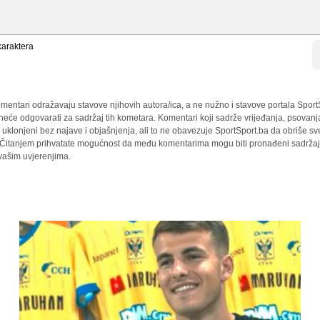
araktera
mentari odražavaju stavove njihovih autora/ica, a ne nužno i stavove portala Sport
 neće odgovarati za sadržaj tih kometara. Komentari koji sadrže vrijeđanja, psovanj
i uklonjeni bez najave i objašnjenja, ali to ne obavezuje SportSport.ba da obriše 
a. Čitanjem prihvatate mogućnost da među komentarima mogu biti pronađeni sadržaji
 vašim uvjerenjima.