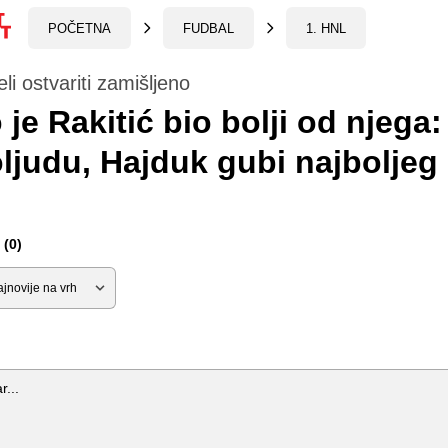
POČETNA
FUDBAL
1. HNL
li ostvariti zamišljeno
je Rakitić bio bolji od njega
ljudu, Hajduk gubi najboljeg
(0)