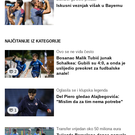
Iskusni veznjak višak u Bayernu
NAJČITANIJE IZ KATEGORIJE
Ovo se ne viđa često
Bosanac Malik Tubić junak
Schalkea: Gubili su 4:0, a onda je
uslijedio preokret za fudbalske
2
anale!
Oglasila se i klupska legenda
Del Piero gledao Alajbegovića:
"Mislim da za tim nema potrebe"
1
Transfer vrijedan oko 50 miliona eura