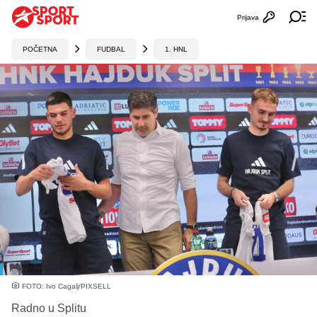
Prijava
Otvori profi
Ot
POČETNA
FUDBAL
1. HNL
FOTO: Ivo Cagalj/PIXSELL
Radno u Splitu