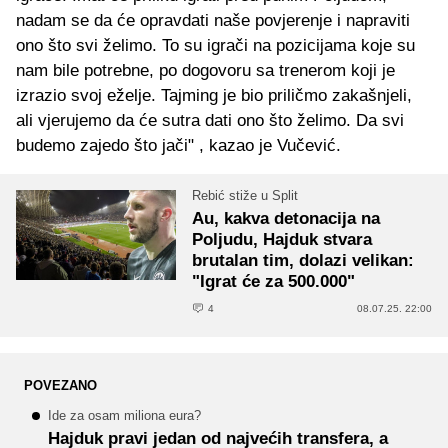
nadam se da će opravdati naše povjerenje i napraviti
ono što svi želimo. To su igrači na pozicijama koje su
nam bile potrebne, po dogovoru sa trenerom koji je
izrazio svoj eželje. Tajming je bio priličmo zakašnjeli,
ali vjerujemo da će sutra dati ono što želimo. Da svi
budemo zajedo što jači" , kazao je Vučević.
Rebić stiže u Split
Au, kakva detonacija na
Poljudu, Hajduk stvara
brutalan tim, dolazi velikan:
"Igrat će za 500.000"
4
08.07.25. 22:00
POVEZANO
Ide za osam miliona eura?
Hajduk pravi jedan od najvećih transfera, a