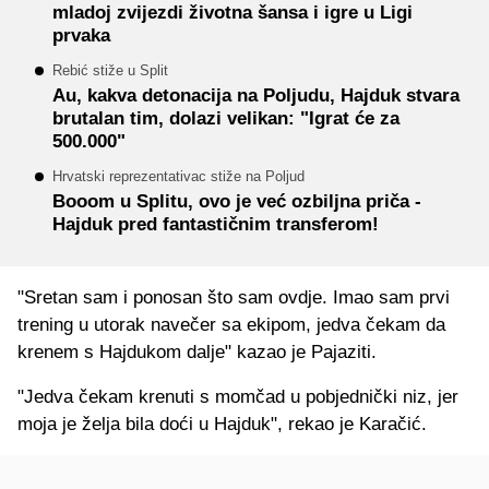
mladoj zvijezdi životna šansa i igre u Ligi
prvaka
Rebić stiže u Split
Au, kakva detonacija na Poljudu, Hajduk stvara
brutalan tim, dolazi velikan: "Igrat će za
500.000"
Hrvatski reprezentativac stiže na Poljud
Booom u Splitu, ovo je već ozbiljna priča -
Hajduk pred fantastičnim transferom!
"Sretan sam i ponosan što sam ovdje. Imao sam prvi
trening u utorak navečer sa ekipom, jedva čekam da
krenem s Hajdukom dalje" kazao je Pajaziti.
"Jedva čekam krenuti s momčad u pobjednički niz, jer
moja je želja bila doći u Hajduk", rekao je Karačić.