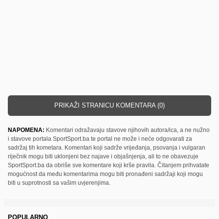
PRIKAŽI STRANICU KOMENTARA (0)
NAPOMENA:
Komentari odražavaju stavove njihovih autora/ica, a ne nužno
i stavove portala SportSport.ba te portal ne može i neće odgovarati za
sadržaj tih kometara. Komentari koji sadrže vrijeđanja, psovanja i vulgaran
riječnik mogu biti uklonjeni bez najave i objašnjenja, ali to ne obavezuje
SportSport.ba da obriše sve komentare koji krše pravila. Čitanjem prihvatate
mogućnost da među komentarima mogu biti pronađeni sadržaji koji mogu
biti u suprotnosti sa vašim uvjerenjima.
POPULARNO