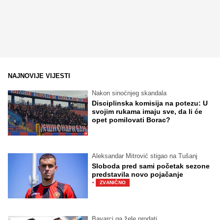
NAJNOVIJE VIJESTI
Nakon sinoćnjeg skandala
Disciplinska komisija na potezu: U
svojim rukama imaju sve, da li će
opet pomilovati Borac?
Aleksandar Mitrović stigao na Tušanj
Sloboda pred sami početak sezone
predstavila novo pojačanje
·
ZVANIČNO
Bavarci ga žele prodati