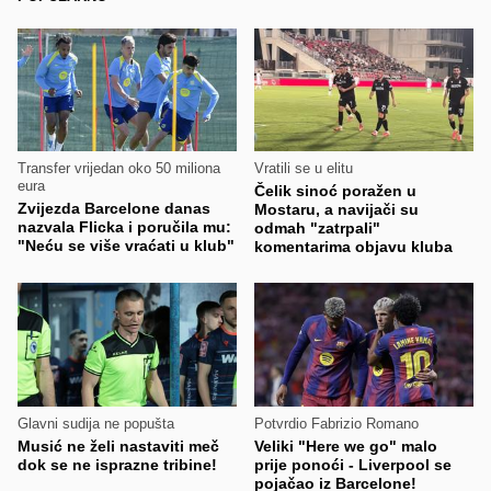
Transfer vrijedan oko 50 miliona
Vratili se u elitu
eura
Čelik sinoć poražen u
Zvijezda Barcelone danas
Mostaru, a navijači su
nazvala Flicka i poručila mu:
odmah "zatrpali"
"Neću se više vraćati u klub"
komentarima objavu kluba
Glavni sudija ne popušta
Potvrdio Fabrizio Romano
Musić ne želi nastaviti meč
Veliki "Here we go" malo
dok se ne isprazne tribine!
prije ponoći - Liverpool se
pojačao iz Barcelone!