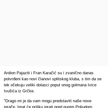
Ardion Pajaziti i Fran Karačić su i zvanično danas
potvrđeni kao novi članovi splitskog kluba, s tim da se
tek očekuju veliki dolasci poput onog golmana Ivice
Ivušića iz Grčke.
"Drago mi je da vam mogu predstaviti naše nove
igrače. Imat će priliku igrati pred punim Poljudom,