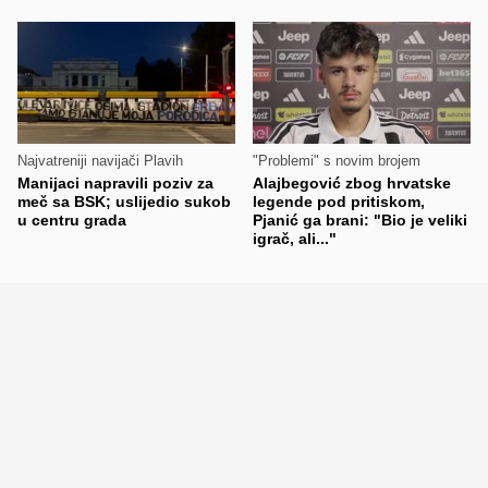
Najvatreniji navijači Plavih
"Problemi" s novim brojem
Manijaci napravili poziv za
Alajbegović zbog hrvatske
meč sa BSK; uslijedio sukob
legende pod pritiskom,
u centru grada
Pjanić ga brani: "Bio je veliki
igrač, ali..."