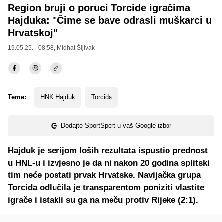
Region bruji o poruci Torcide igračima
Hajduka: "Čime se bave odrasli muškarci u
Hrvatskoj"
19.05.25. - 08:58,
Midhat Šljivak
Teme:
HNK Hajduk
Torcida
Dodajte SportSport u vaš Google izbor
Hajduk je serijom loših rezultata ispustio prednost
u HNL-u i izvjesno je da ni nakon 20 godina splitski
tim neće postati prvak Hrvatske. Navijačka grupa
Torcida odlučila je transparentom poniziti vlastite
igrače i istakli su ga na meču protiv Rijeke (2:1).