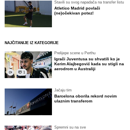
Stavili su svog napadača na transfer listu
Atletico Madrid povlači
(ne)očekivan potez!
NAJČITANIJE IZ KATEGORIJE
Prelijepe scene u Perthu
Igrači Juventusa su shvatili ko je
Kerim Alajbegović kada su stigli na
aerodrom u Australiji
1
Jačaju tim
Barcelona oborila rekord novim
ulaznim transferom
Spremni su na sve