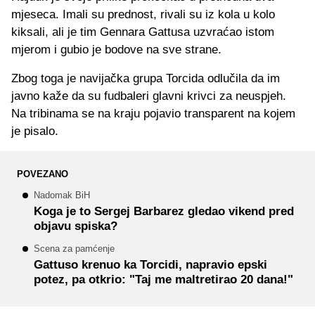
mjeseca. Imali su prednost, rivali su iz kola u kolo
kiksali, ali je tim Gennara Gattusa uzvraćao istom
mjerom i gubio je bodove na sve strane.
Zbog toga je navijačka grupa Torcida odlučila da im
javno kaže da su fudbaleri glavni krivci za neuspjeh.
Na tribinama se na kraju pojavio transparent na kojem
je pisalo.
POVEZANO
Nadomak BiH
Koga je to Sergej Barbarez gledao vikend pred
objavu spiska?
Scena za pamćenje
Gattuso krenuo ka Torcidi, napravio epski
potez, pa otkrio: "Taj me maltretirao 20 dana!"