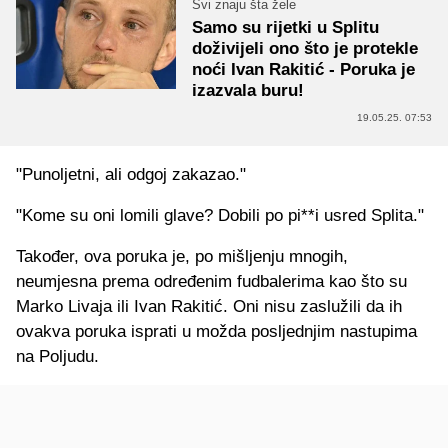
Svi znaju šta žele
Samo su rijetki u Splitu
doživijeli ono što je protekle
noći Ivan Rakitić - Poruka je
izazvala buru!
19.05.25. 07:53
"Punoljetni, ali odgoj zakazao."
"Kome su oni lomili glave? Dobili po pi**i usred Splita."
Također, ova poruka je, po mišljenju mnogih,
neumjesna prema određenim fudbalerima kao što su
Marko Livaja ili Ivan Rakitić. Oni nisu zaslužili da ih
ovakva poruka isprati u možda posljednjim nastupima
na Poljudu.