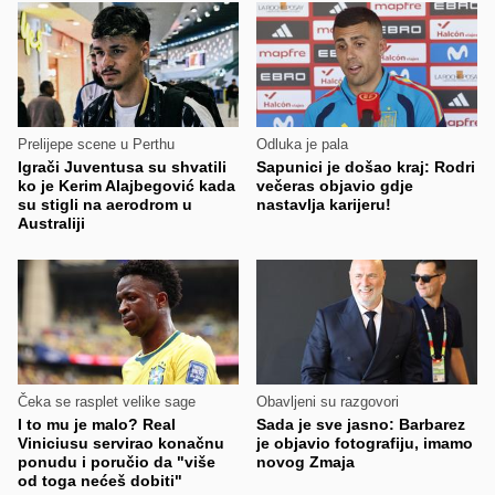
Prelijepe scene u Perthu
Odluka je pala
Igrači Juventusa su shvatili
Sapunici je došao kraj: Rodri
ko je Kerim Alajbegović kada
večeras objavio gdje
su stigli na aerodrom u
nastavlja karijeru!
Australiji
Čeka se rasplet velike sage
Obavljeni su razgovori
I to mu je malo? Real
Sada je sve jasno: Barbarez
Viniciusu servirao konačnu
je objavio fotografiju, imamo
ponudu i poručio da "više
novog Zmaja
od toga nećeš dobiti"