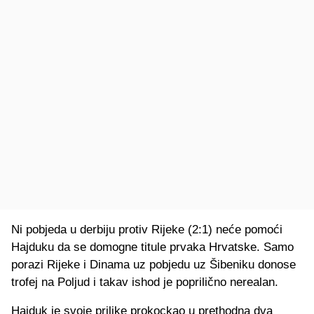
Ni pobjeda u derbiju protiv Rijeke (2:1) neće pomoći
Hajduku da se domogne titule prvaka Hrvatske. Samo
porazi Rijeke i Dinama uz pobjedu uz Šibeniku donose
trofej na Poljud i takav ishod je poprilično nerealan.
Hajduk je svoje prilike prokockao u prethodna dva