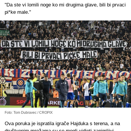
"Da ste vi lomili noge ko mi drugima glave, bili bi prvaci
pi*ke male."
Foto: Tom Dubravec / CROPIX
Ova poruka je ispratila igrače Hajduka s terena, a na
društvenim mrežama su se mogli vidjeti zanimljivi