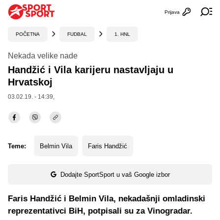
Prijava
Otvori profi
Ot
POČETNA
FUDBAL
1. HNL
Nekada velike nade
Handžić i Vila karijeru nastavljaju u
Hrvatskoj
03.02.19. - 14:39,
Teme:
Belmin Vila
Faris Handžić
Dodajte SportSport u vaš Google izbor
Faris Handžić i Belmin Vila, nekadašnji omladinski
reprezentativci BiH, potpisali su za Vinogradar.