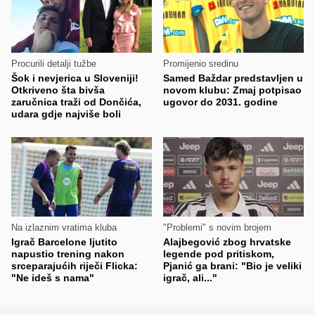
Procurili detalji tužbe
Promijenio sredinu
Šok i nevjerica u Sloveniji!
Samed Baždar predstavljen u
Otkriveno šta bivša
novom klubu: Zmaj potpisao
zaručnica traži od Dončića,
ugovor do 2031. godine
udara gdje najviše boli
Na izlaznim vratima kluba
"Problemi" s novim brojem
Igrač Barcelone ljutito
Alajbegović zbog hrvatske
napustio trening nakon
legende pod pritiskom,
srceparajućih riječi Flicka:
Pjanić ga brani: "Bio je veliki
"Ne ideš s nama"
igrač, ali..."