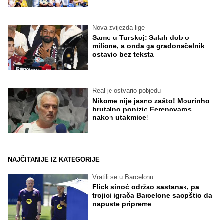
Nova zvijezda lige
Samo u Turskoj: Salah dobio
milione, a onda ga gradonačelnik
ostavio bez teksta
Real je ostvario pobjedu
Nikome nije jasno zašto! Mourinho
brutalno ponizio Ferencvaros
nakon utakmice!
NAJČITANIJE IZ KATEGORIJE
Vratili se u Barcelonu
Flick sinoć održao sastanak, pa
trojici igrača Barcelone saopštio da
napuste pripreme