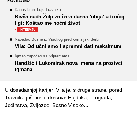
POVEZANO
Danas brani boje Travnika
Bivša nada Željezničara danas 'ubija' u trećoj
ligi: Koštao me noćni život
·
INTERVJU
Napadač Bosne iz Visokog pred komšijski derbi
Vila: Odlučni smo i spremni dati maksimum
Igman započeo sa pripremama
Handžić i Lukomirak nova imena na prozivci
Igmana
U dosadašnjoj karijeri Vila je, s druge strane, pored
Travnika još nosio dresove Hajduka, Titograda,
Jedinstva, Zvijezde, Bosne Visoko...