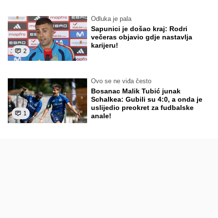
Odluka je pala
Sapunici je došao kraj: Rodri
večeras objavio gdje nastavlja
karijeru!
2
Ovo se ne viđa često
Bosanac Malik Tubić junak
Schalkea: Gubili su 4:0, a onda je
uslijedio preokret za fudbalske
1
anale!