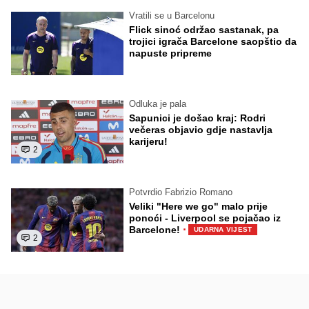
Vratili se u Barcelonu
Flick sinoć održao sastanak, pa
trojici igrača Barcelone saopštio da
napuste pripreme
Odluka je pala
Sapunici je došao kraj: Rodri
večeras objavio gdje nastavlja
karijeru!
2
Potvrdio Fabrizio Romano
Veliki "Here we go" malo prije
ponoći - Liverpool se pojačao iz
·
Barcelone!
UDARNA VIJEST
2