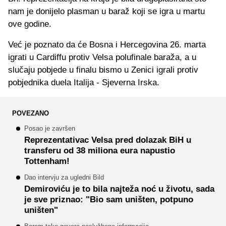
nam je donijelo plasman u baraž koji se igra u martu
ove godine.
Već je poznato da će Bosna i Hercegovina 26. marta
igrati u Cardiffu protiv Velsa polufinale baraža, a u
slučaju pobjede u finalu bismo u Zenici igrali protiv
pobjednika duela Italija - Sjeverna Irska.
POVEZANO
Posao je završen
Reprezentativac Velsa pred dolazak BiH u
transferu od 38 miliona eura napustio
Tottenham!
Dao intervju za ugledni Bild
Demiroviću je to bila najteža noć u životu, sada
je sve priznao: "Bio sam uništen, potpuno
uništen"