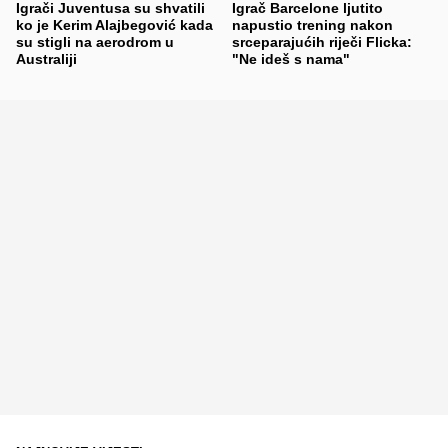
Igrači Juventusa su shvatili
Igrač Barcelone ljutito
ko je Kerim Alajbegović kada
napustio trening nakon
su stigli na aerodrom u
srceparajućih riječi Flicka:
Australiji
"Ne ideš s nama"