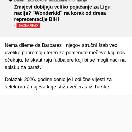
Barem tako govore neslužbene informacije
Zmajevi dobijaju veliko pojačanje za Ligu
nacija? "Wonderkid" na korak od dresa
reprezentacije BiH!
·
SAZNAJEMO
Nema dileme da Barbarez i njegov stručni štab već
uveliko pripremaju teren za pomenute mečeve koji nas
očekuju, te skautiraju fudbalere koji bi se mogli naći na
spisku za baraž.
Dolazak 2026. godine donio je i odlične vijesti za
selektora Zmajeva koje stižu večeras iz Turske.