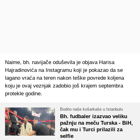
Naime, bh. navijače oduševila je objava Harisa
Hajradinovića na Instagramu koji je pokazao da se
lagano vraća na teren nakon teške povrede koljena
koju je ovaj veznjak zadobio još krajem septembra
protekle godine.
Bodrio naše košarkaše u Istanbulu
Bh. fudbaler izazvao veliku
pažnju na meču Turska - BiH,
čak mu i Turci prilazili za
selfie