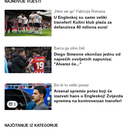
NAJNOVIJE VIJESTI
„Here we go“ Fabrizija Romana
U Engleskoj su samo veliki
transferi! Kultni klub plaća za
defanzivca 40 miliona eura!
Barca ga silno želi
Diego Simeone okončao jednu od
najvećih ovoljetnih sapunica:
"Alvarez će..."
Bio bi to veliki posao
Arsenal spremio potez koji će
izazvati haos u Engleskoj! Zvijezda
spremna na kontroverzan transfer!
1
NAJČITANIJE IZ KATEGORIJE