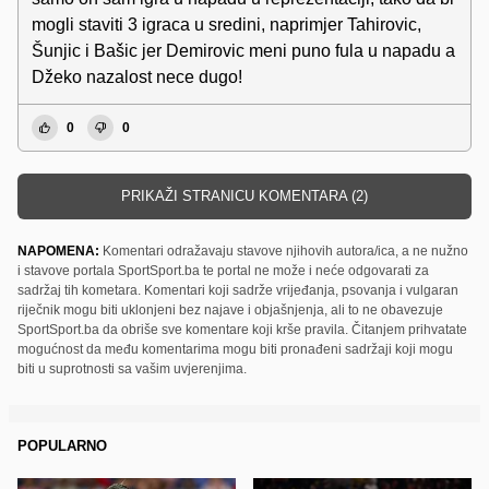
mogli staviti 3 igraca u sredini, naprimjer Tahirovic,
Šunjic i Bašic jer Demirovic meni puno fula u napadu a
Džeko nazalost nece dugo!
0
0
PRIKAŽI STRANICU KOMENTARA (2)
NAPOMENA:
Komentari odražavaju stavove njihovih autora/ica, a ne nužno
i stavove portala SportSport.ba te portal ne može i neće odgovarati za
sadržaj tih kometara. Komentari koji sadrže vrijeđanja, psovanja i vulgaran
riječnik mogu biti uklonjeni bez najave i objašnjenja, ali to ne obavezuje
SportSport.ba da obriše sve komentare koji krše pravila. Čitanjem prihvatate
mogućnost da među komentarima mogu biti pronađeni sadržaji koji mogu
biti u suprotnosti sa vašim uvjerenjima.
POPULARNO