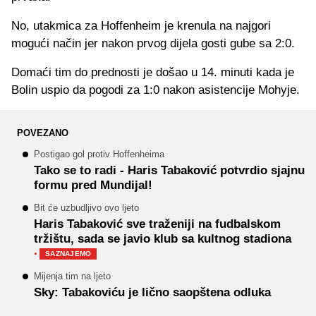
No, utakmica za Hoffenheim je krenula na najgori
mogući način jer nakon prvog dijela gosti gube sa 2:0.
Domaći tim do prednosti je došao u 14. minuti kada je
Bolin uspio da pogodi za 1:0 nakon asistencije Mohyje.
POVEZANO
Postigao gol protiv Hoffenheima
Tako se to radi - Haris Tabaković potvrdio sjajnu
formu pred Mundijal!
Bit će uzbudljivo ovo ljeto
Haris Tabaković sve traženiji na fudbalskom
tržištu, sada se javio klub sa kultnog stadiona
·
SAZNAJEMO
Mijenja tim na ljeto
Sky: Tabakoviću je lično saopštena odluka