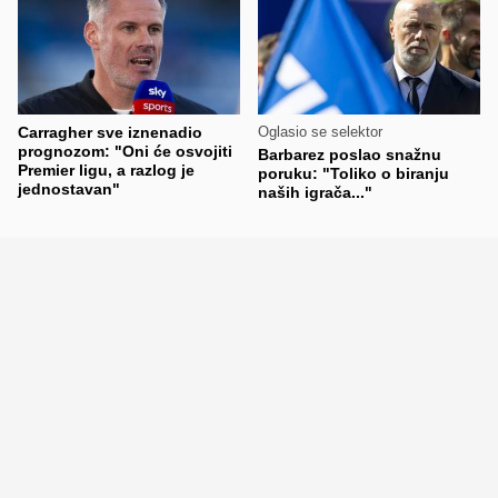
Carragher sve iznenadio
Oglasio se selektor
prognozom: "Oni će osvojiti
Barbarez poslao snažnu
Premier ligu, a razlog je
poruku: "Toliko o biranju
jednostavan"
naših igrača..."