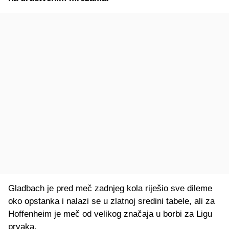
Gladbach je pred meč zadnjeg kola riješio sve dileme
oko opstanka i nalazi se u zlatnoj sredini tabele, ali za
Hoffenheim je meč od velikog značaja u borbi za Ligu
prvaka.