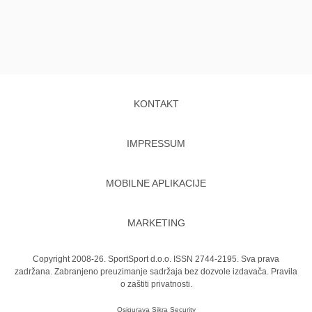
KONTAKT
IMPRESSUM
MOBILNE APLIKACIJE
MARKETING
Copyright 2008-26. SportSport d.o.o. ISSN 2744-2195. Sva prava
zadržana. Zabranjeno preuzimanje sadržaja bez dozvole izdavača.
Pravila
o zaštiti privatnosti.
Osigurava
Sikra Security