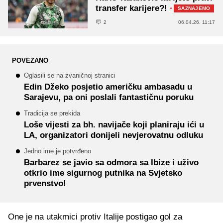
transfer karijere?!
·
SAZNAJEMO
2
06.04.26. 11:17
POVEZANO
Oglasili se na zvaničnoj stranici
Edin Džeko posjetio američku ambasadu u
Sarajevu, pa oni poslali fantastičnu poruku
Tradicija se prekida
Loše vijesti za bh. navijače koji planiraju ići u
LA, organizatori donijeli nevjerovatnu odluku
Jedno ime je potvrđeno
Barbarez se javio sa odmora sa Ibize i uživo
otkrio ime sigurnog putnika na Svjetsko
prvenstvo!
One je na utakmici protiv Italije postigao gol za