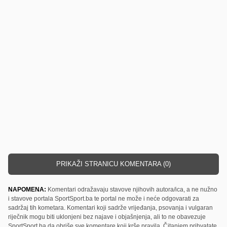
PRIKAŽI STRANICU KOMENTARA (0)
NAPOMENA:
Komentari odražavaju stavove njihovih autora/ica, a ne nužno
i stavove portala SportSport.ba te portal ne može i neće odgovarati za
sadržaj tih kometara. Komentari koji sadrže vrijeđanja, psovanja i vulgaran
riječnik mogu biti uklonjeni bez najave i objašnjenja, ali to ne obavezuje
SportSport.ba da obriše sve komentare koji krše pravila. Čitanjem prihvatate