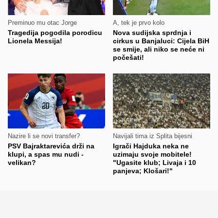
Preminuo mu otac Jorge
A, tek je prvo kolo
Tragedija pogodila porodicu
Nova sudijska sprdnja i
Lionela Messija!
cirkus u Banjaluci: Cijela BiH
se smije, ali niko se neće ni
počešati!
Nazire li se novi transfer?
Navijali tima iz Splita bijesni
PSV Bajraktarevića drži na
Igrači Hajduka neka ne
klupi, a spas mu nudi -
uzimaju svoje mobitele!
velikan?
"Ugasite klub; Livaja i 10
panjeva; Klošari!"