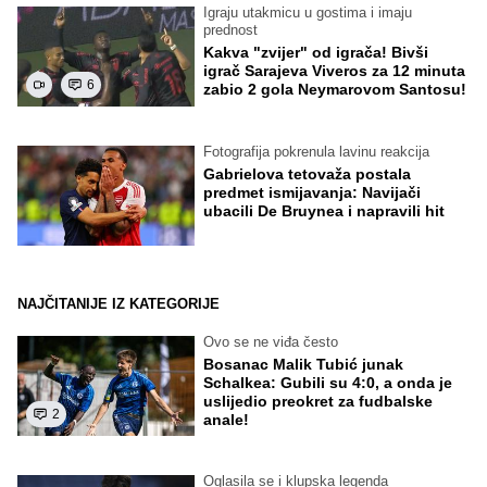
Igraju utakmicu u gostima i imaju
prednost
Kakva "zvijer" od igrača! Bivši
igrač Sarajeva Viveros za 12 minuta
6
zabio 2 gola Neymarovom Santosu!
Fotografija pokrenula lavinu reakcija
Gabrielova tetovaža postala
predmet ismijavanja: Navijači
ubacili De Bruynea i napravili hit
NAJČITANIJE IZ KATEGORIJE
Ovo se ne viđa često
Bosanac Malik Tubić junak
Schalkea: Gubili su 4:0, a onda je
uslijedio preokret za fudbalske
2
anale!
Oglasila se i klupska legenda