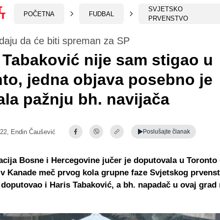
SVJETSKO
POČETNA
FUDBAL
PRVENSTVO
daju da će biti spreman za SP
 Tabaković nije sam stigao u
to, jedna objava posebno je
ala pažnju bh. navijača
:22,
Endin Čaušević
Poslušajte
članak
cija Bosne i Hercegovine jučer je doputovala u Toronto 
tiv Kanade meč prvog kola grupne faze Svjetskog prvenst
 doputovao i Haris Tabaković, a bh. napadač u ovaj grad 