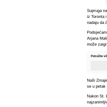
Supruga na
iz Toronta 
nadaju da ć
Podsjećamo
Arjana Mali
može zaigr
Potražite v
Naši Zmajev
se u petak
Nakon St. L
najzanimlji