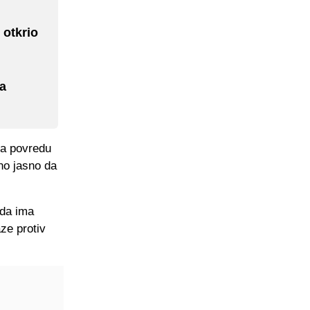
 otkrio
na
na povredu
čno jasno da
 da ima
ze protiv