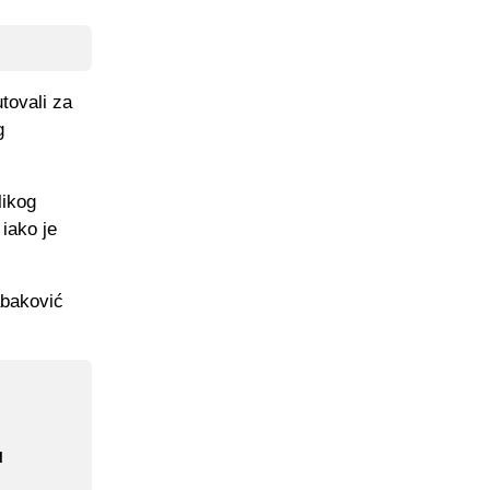
tovali za
g
likog
 iako je
Tabaković
u