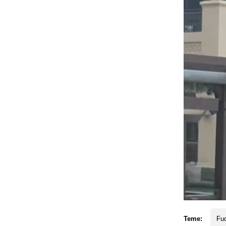
Teme:
Fud