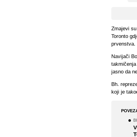
Zmajevi su 
Toronto gd
prvenstva.
Navijači B
takmičenja 
jasno da ne
Bh. repreze
koji je tak
POVEZ
B
V
T