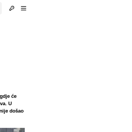
Otvori profil
Otvori meni
gdje će
va. U
nije došao