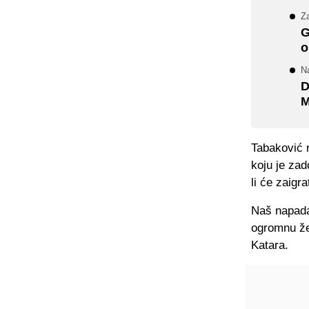
Za
G
o
N
D
M
Tabaković 
koju je zad
li će zaigra
Naš napada
ogromnu že
Katara.