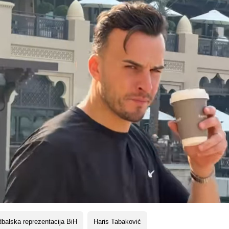
balska reprezentacija BiH
Haris Tabaković