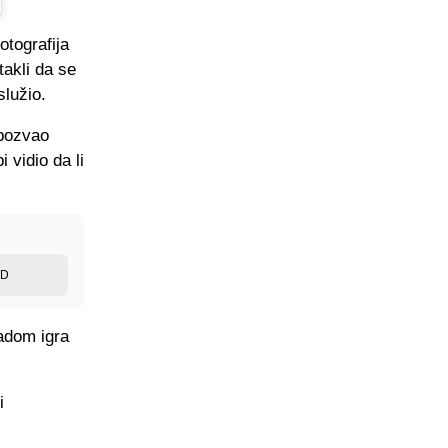
tografija
takli da se
služio.
pozvao
 vidio da li
ED
nadom igra
i