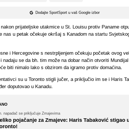
Dodajte SportSport u vaš Google izbor
nakon prijateljske utakmice u St. Louisu protiv Paname otpu
je nas u petak očekuje okršaj s Kanadom na startu Svjetsko
osne i Hercegovine s nestrpljenjem očekuju početak ovog ve
i nadaju se da bh. tim može na dobar način otvoriti Mundijal
će biti nimalo lako s obzirom da igramo protiv domaćina.
ntativci su u Toronto stigli jučer, a priključio im se i Haris 
ođer doputovao u Kanadu.
ANO
h. napadač se priključuje Zmajevima
eliko pojačanje za Zmajeve: Haris Tabaković stigao 
oronto!