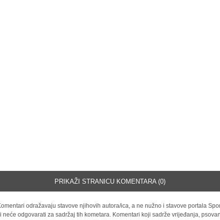
PRIKAŽI STRANICU KOMENTARA (0)
omentari odražavaju stavove njihovih autora/ica, a ne nužno i stavove portala Spor
i neće odgovarati za sadržaj tih kometara. Komentari koji sadrže vrijeđanja, psovan