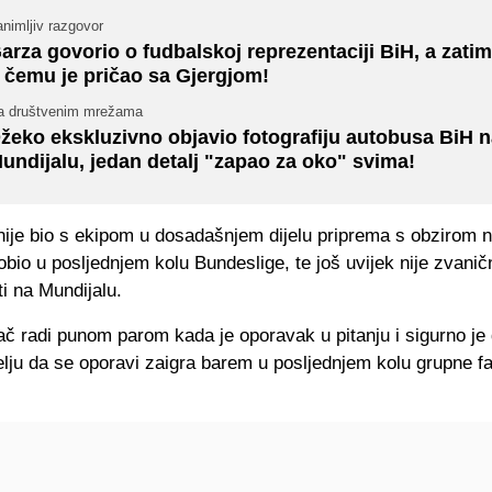
nimljiv razgovor
arza govorio o fudbalskoj reprezentaciji BiH, a zatim
 čemu je pričao sa Gjergjom!
a društvenim mrežama
žeko ekskluzivno objavio fotografiju autobusa BiH 
undijalu, jedan detalj "zapao za oko" svima!
nije bio s ekipom u dosadašnjem dijelu priprema s obzirom 
obio u posljednjem kolu Bundeslige, te još uvijek nije zvani
ti na Mundijalu.
č radi punom parom kada je oporavak u pitanju i sigurno je
lju da se oporavi zaigra barem u posljednjem kolu grupne fa