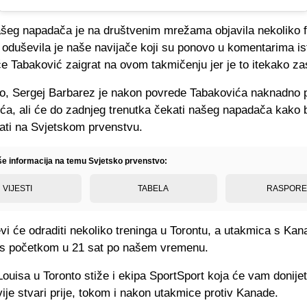
šeg napadača je na društvenim mrežama objavila nekoliko fo
i oduševila je naše navijače koji su ponovo u komentarima is
e Tabaković zaigrat na ovom takmičenju jer je to itekako za
, Sergej Barbarez je nakon povrede Tabakovića naknadno 
ća, ali će do zadnjeg trenutka čekati našeg napadača kako bi
ati na Svjetskom prvenstvu.
iše informacija na temu Svjetsko prvenstvo:
VIJESTI
TABELA
RASPOR
i će odraditi nekoliko treninga u Torontu, a utakmica s Ka
 s početkom u 21 sat po našem vremenu.
ouisa u Toronto stiže i ekipa SportSport koja će vam donijet
vije stvari prije, tokom i nakon utakmice protiv Kanade.