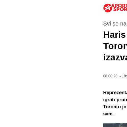
Svi se na
Haris
Toron
izazv
08.06.26. - 18
Reprezenta
igrati pro
Toronto je
sam.