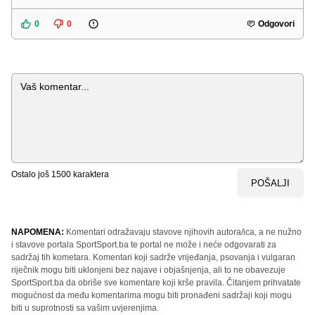
0
0
Odgovori
Komentar
Ostalo još
1500
karaktera
POŠALJI
NAPOMENA:
Komentari odražavaju stavove njihovih autora/ica, a ne nužno
i stavove portala SportSport.ba te portal ne može i neće odgovarati za
sadržaj tih kometara. Komentari koji sadrže vrijeđanja, psovanja i vulgaran
riječnik mogu biti uklonjeni bez najave i objašnjenja, ali to ne obavezuje
SportSport.ba da obriše sve komentare koji krše pravila. Čitanjem prihvatate
mogućnost da među komentarima mogu biti pronađeni sadržaji koji mogu
biti u suprotnosti sa vašim uvjerenjima.