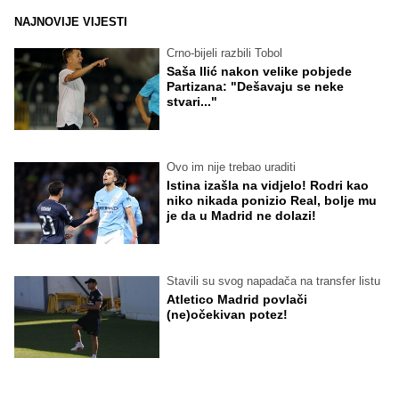
NAJNOVIJE VIJESTI
Crno-bijeli razbili Tobol
Saša Ilić nakon velike pobjede
Partizana: "Dešavaju se neke
stvari..."
Ovo im nije trebao uraditi
Istina izašla na vidjelo! Rodri kao
niko nikada ponizio Real, bolje mu
je da u Madrid ne dolazi!
Stavili su svog napadača na transfer listu
Atletico Madrid povlači
(ne)očekivan potez!