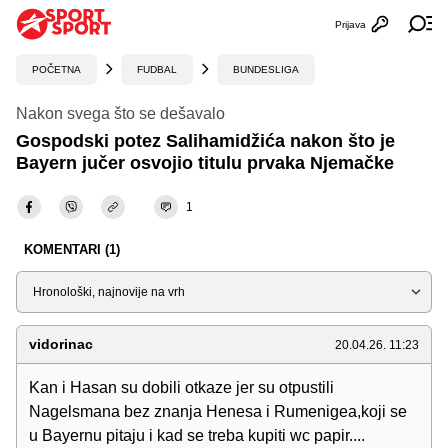
Prijava
Otvori profi
Ot
POČETNA
FUDBAL
BUNDESLIGA
Nakon svega što se dešavalo
Gospodski potez Salihamidžića nakon što je
Bayern jučer osvojio titulu prvaka Njemačke
1
KOMENTARI (1)
Sortiraj
vidorinac
20.04.26. 11:23
Kan i Hasan su dobili otkaze jer su otpustili
Nagelsmana bez znanja Henesa i Rumenigea,koji se
u Bayernu pitaju i kad se treba kupiti wc papir....