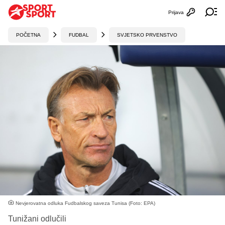
Prijava
Otvori profi
Ot
POČETNA
FUDBAL
SVJETSKO PRVENSTVO
Nevjerovatna odluka Fudbalskog saveza Tunisa (Foto: EPA)
Tunižani odlučili