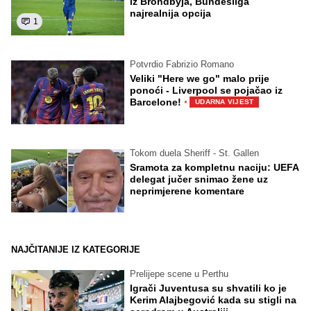
iz Brondbyja, Bundesliga
najrealnija opcija
1
Potvrdio Fabrizio Romano
Veliki "Here we go" malo prije
ponoći - Liverpool se pojačao iz
·
Barcelone!
UDARNA VIJEST
Tokom duela Sheriff - St. Gallen
Sramota za kompletnu naciju: UEFA
delegat jučer snimao žene uz
neprimjerene komentare
NAJČITANIJE IZ KATEGORIJE
Prelijepe scene u Perthu
Igrači Juventusa su shvatili ko je
Kerim Alajbegović kada su stigli na