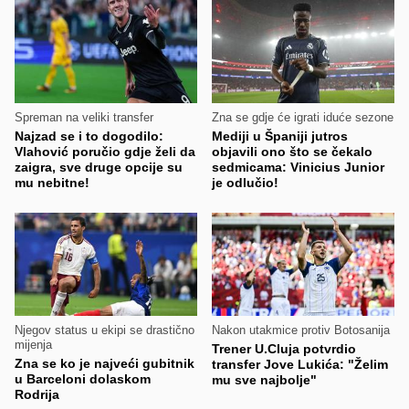
Spreman na veliki transfer
Zna se gdje će igrati iduće sezone
Najzad se i to dogodilo:
Mediji u Španiji jutros
Vlahović poručio gdje želi da
objavili ono što se čekalo
zaigra, sve druge opcije su
sedmicama: Vinicius Junior
mu nebitne!
je odlučio!
Njegov status u ekipi se drastično
Nakon utakmice protiv Botosanija
mijenja
Trener U.Cluja potvrdio
Zna se ko je najveći gubitnik
transfer Jove Lukića: "Želim
u Barceloni dolaskom
mu sve najbolje"
Rodrija