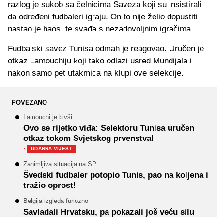
razlog je sukob sa čelnicima Saveza koji su insistirali
da određeni fudbaleri igraju. On to nije želio dopustiti i
nastao je haos, te svađa s nezadovoljnim igračima.
Fudbalski savez Tunisa odmah je reagovao. Uručen je
otkaz Lamouchiju koji tako odlazi usred Mundijala i
nakon samo pet utakmica na klupi ove selekcije.
POVEZANO
Lamouchi je bivši
Ovo se rijetko viđa: Selektoru Tunisa uručen
otkaz tokom Svjetskog prvenstva!
·
UDARNA VIJEST
Zanimljiva situacija na SP
Švedski fudbaler potopio Tunis, pao na koljena i
tražio oprost!
Belgija izgleda furiozno
Savladali Hrvatsku, pa pokazali još veću silu