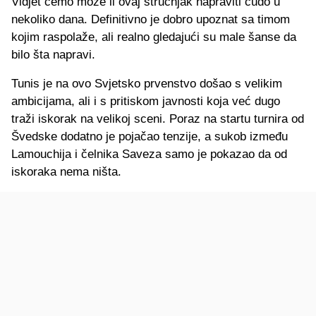
Vidjet ćemo može li ovaj stručnjak napraviti čudo u
nekoliko dana. Definitivno je dobro upoznat sa timom
kojim raspolaže, ali realno gledajući su male šanse da
bilo šta napravi.
Tunis je na ovo Svjetsko prvenstvo došao s velikim
ambicijama, ali i s pritiskom javnosti koja već dugo
traži iskorak na velikoj sceni. Poraz na startu turnira od
Švedske dodatno je pojačao tenzije, a sukob između
Lamouchija i čelnika Saveza samo je pokazao da od
iskoraka nema ništa.