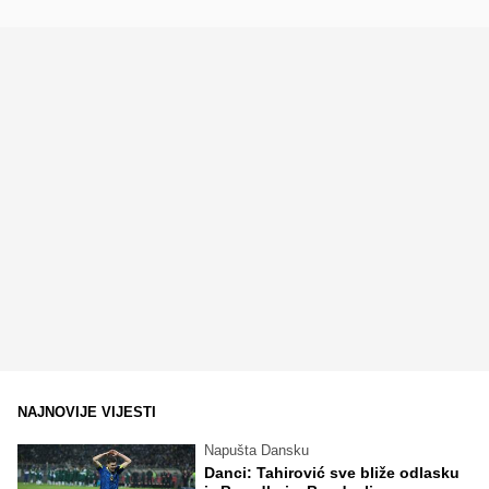
NAJNOVIJE VIJESTI
Napušta Dansku
Danci: Tahirović sve bliže odlasku