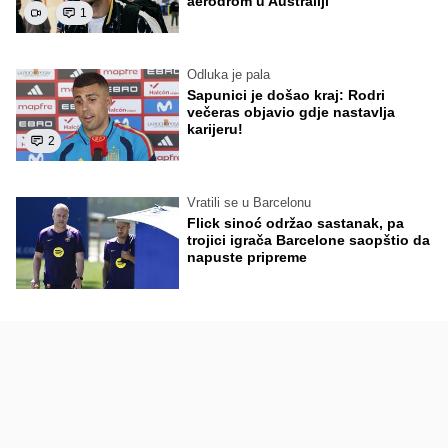
aerodrom u Australiji
1
Odluka je pala
Sapunici je došao kraj: Rodri
večeras objavio gdje nastavlja
karijeru!
2
Vratili se u Barcelonu
Flick sinoć održao sastanak, pa
trojici igrača Barcelone saopštio da
napuste pripreme