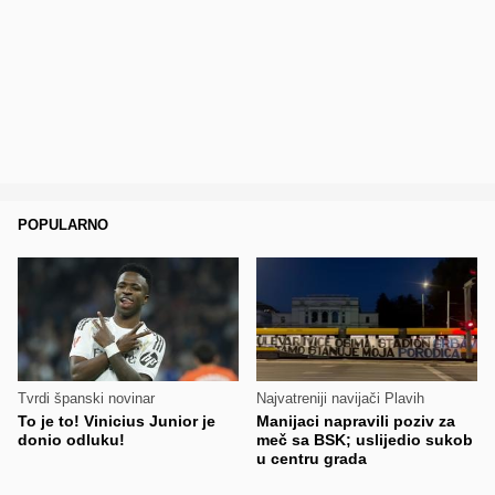
POPULARNO
Tvrdi španski novinar
Najvatreniji navijači Plavih
To je to! Vinicius Junior je
Manijaci napravili poziv za
donio odluku!
meč sa BSK; uslijedio sukob
u centru grada