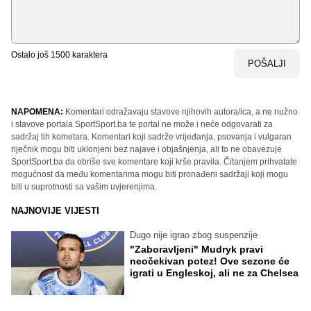
Ostalo još
1500
karaktera
POŠALJI
NAPOMENA:
Komentari odražavaju stavove njihovih autora/ica, a ne nužno
i stavove portala SportSport.ba te portal ne može i neće odgovarati za
sadržaj tih kometara. Komentari koji sadrže vrijeđanja, psovanja i vulgaran
riječnik mogu biti uklonjeni bez najave i objašnjenja, ali to ne obavezuje
SportSport.ba da obriše sve komentare koji krše pravila. Čitanjem prihvatate
mogućnost da među komentarima mogu biti pronađeni sadržaji koji mogu
biti u suprotnosti sa vašim uvjerenjima.
NAJNOVIJE VIJESTI
Dugo nije igrao zbog suspenzije
"Zaboravljeni" Mudryk pravi
neočekivan potez! Ove sezone će
igrati u Engleskoj, ali ne za Chelsea