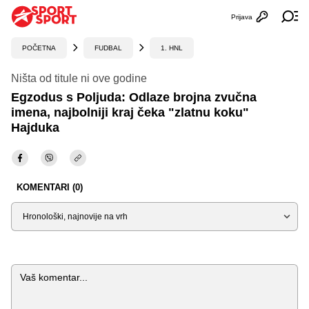
Prijava
Otvori profi
Ot
POČETNA
FUDBAL
1. HNL
Ništa od titule ni ove godine
Egzodus s Poljuda: Odlaze brojna zvučna
imena, najbolniji kraj čeka "zlatnu koku"
Hajduka
KOMENTARI (0)
Sortiraj
Komentar