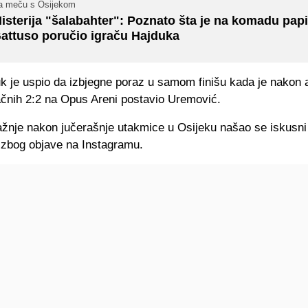
a meču s Osijekom
isterija "šalabahter": Poznato šta je na komadu papi
attuso poručio igraču Hajduka
k je uspio da izbjegne poraz u samom finišu kada je nakon a
ačnih 2:2 na Opus Areni postavio Uremović.
ažnje nakon jučerašnje utakmice u Osijeku našao se iskusni
o zbog objave na Instagramu.