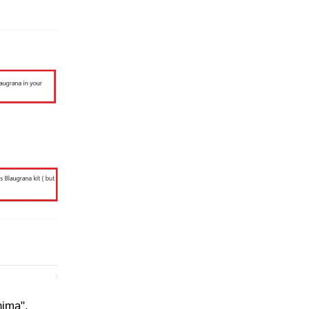
nima",