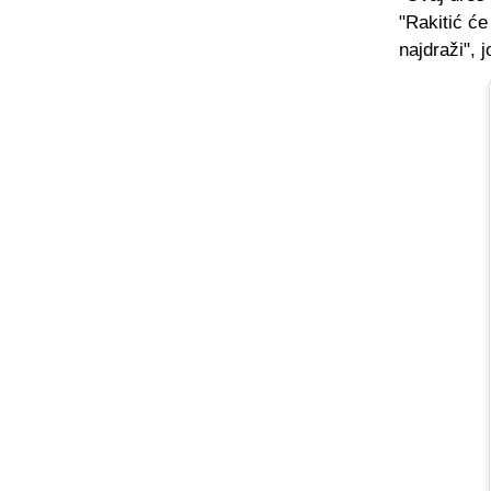
"Rakitić će
najdraži", 