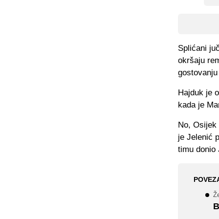
Splićani ju
okršaju rem
gostovanju
Hajduk je o
kada je Mar
No, Osijek 
je Jelenić
timu donio 
POVEZ
Ž
B