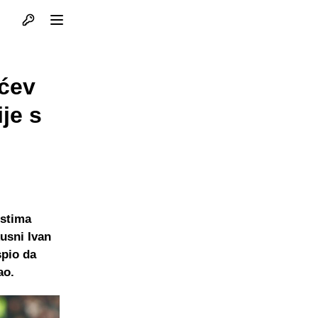
Otvori profil
Otvori meni
ićev
je s
ostima
kusni Ivan
spio da
ao.