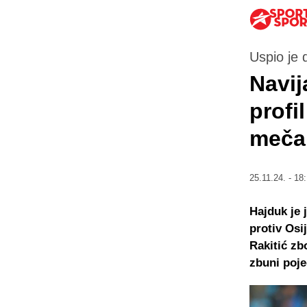
Uspio je 
Navij
profi
meča 
25.11.24. - 18
Hajduk je 
protiv Osi
Rakitić zb
zbuni poje