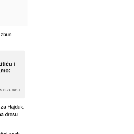
 zbuni
itiću i
namo:
5.11.24. 00:31
o za Hajduk,
čna dresu