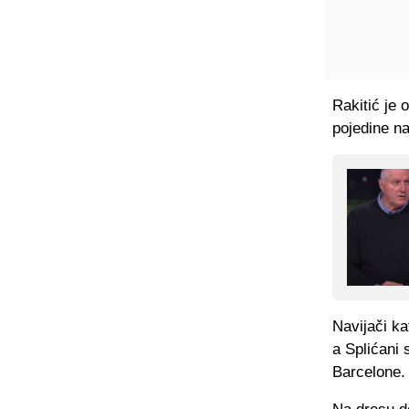
Rakitić je 
pojedine n
Navijači ka
a Splićani 
Barcelone.