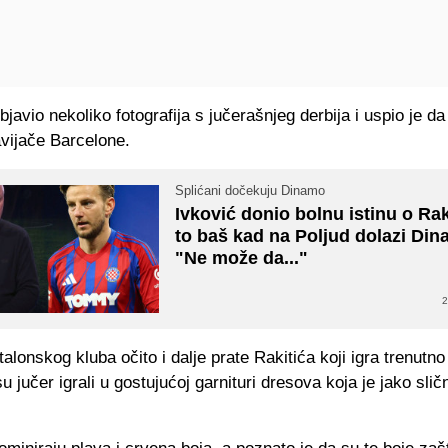
objavio nekoliko fotografija s jučerašnjeg derbija i uspio je da
avijače Barcelone.
Splićani dočekuju Dinamo
Ivković donio bolnu istinu o Rak
to baš kad na Poljud dolazi Di
"Ne može da..."
2
talonskog kluba očito i dalje prate Rakitića koji igra trenutn
su jučer igrali u gostujućoj garnituri dresova koja je jako sli