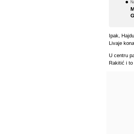
N
M
G
Ipak, Hajdu
Livaje kon
U centru p
Rakitić i t