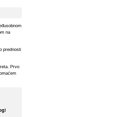
 međusobnom
dom na
o prednosti
kreta. Prvo
t domaćem
og!