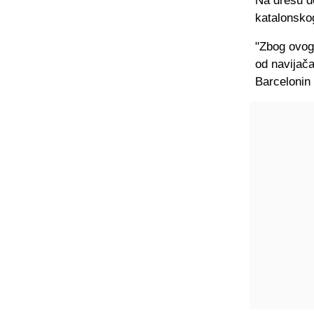
Na dresu do
katalonsko
"Zbog ovoga
od navijača
Barcelonin 