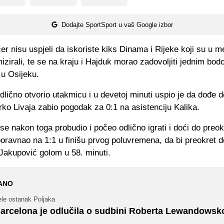
Dodajte SportSport u vaš Google izbor
čer nisu uspjeli da iskoriste kiks Dinama i Rijeke koji su u
izirali, te se na kraju i Hajduk morao zadovoljiti jednim bo
 u Osijeku.
dlično otvorio utakmicu i u devetoj minuti uspio je da dođe d
ko Livaja zabio pogodak za 0:1 na asistenciju Kalika.
se nakon toga probudio i počeo odlično igrati i doći do preo
 poravnao na 1:1 u finišu prvog poluvremena, da bi preokre
Jakupović golom u 58. minuti.
ANO
ele ostanak Poljaka
arcelona je odlučila o sudbini Roberta Lewandowsk