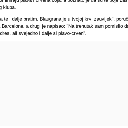
miniraju plava i crvena boja, a poznato je da su te boje zašt
g kluba.
 te i dalje pratim. Blaugrana je u tvojoj krvi zauvijek", poruč
 Barcelone, a drugi je napisao: "Na trenutak sam pomislio da
dres, ali svejedno i dalje si plavo-crven".