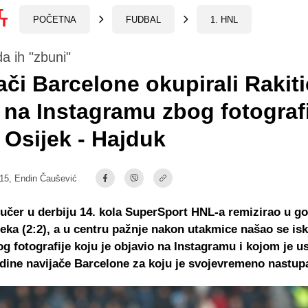
POČETNA
FUDBAL
1. HNL
da ih "zbuni"
ači Barcelone okupirali Rakit
l na Instagramu zbog fotografi
Osijek - Hajduk
:15,
Endin Čaušević
jučer u derbiju 14. kola SuperSport HNL-a remizirao u g
jeka (2:2), a u centru pažnje nakon utakmice našao se is
og fotografije koju je objavio na Instagramu i kojom je u
dine navijače Barcelone za koju je svojevremeno nastup