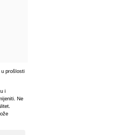
 u prošlosti
u i
jeniti. Ne
itet.
može