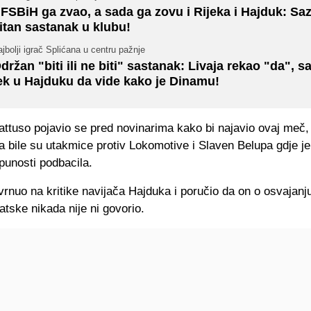
FSBiH ga zvao, a sada ga zovu i Rijeka i Hajduk: Saz
itan sastanak u klubu!
jbolji igrač Splićana u centru pažnje
držan "biti ili ne biti" sastanak: Livaja rekao "da", s
ek u Hajduku da vide kako je Dinamu!
ttuso pojavio se pred novinarima kako bi najavio ovaj meč,
 bile su utakmice protiv Lokomotive i Slaven Belupa gdje j
punosti podbacila.
rnuo na kritike navijača Hajduka i poručio da on o osvajanju 
tske nikada nije ni govorio.