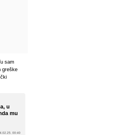
 Tu sam
n greške
čki
a, u
onda mu
4.02.25. 00:40