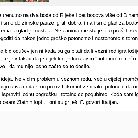
 trenutno na dva boda od Rijeke i pet bodova više od Dinama
Mi smo do zimske pauze igrali dobro, imali smo glad za bodo
ema ta glad je nestala. Ne zanima me što je bilo prošlih se
ogoditi da nakon jedne greške potonemo i nestanemo s teren
je bio oduševljen ni kada su ga pitali da li vezni red igra loši
 te je istakao da je cijeli tim jednostavno "potonuo" u meču 
 i da mu nije jasno zašto se to desilo.
 ideja. Ne vidim problem u veznom redu, već u cijeloj momč
ogu shvatiti da smo protiv Lokomotive onako potonuli, da n
ispraviti jednu pogrešku i totalno se pogubimo. Kada sam i
osam Zlatnih lopti, i oni su griješili", govori Italijan.