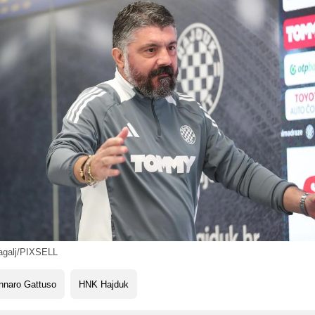
agalj/PIXSELL
nnaro Gattuso
HNK Hajduk