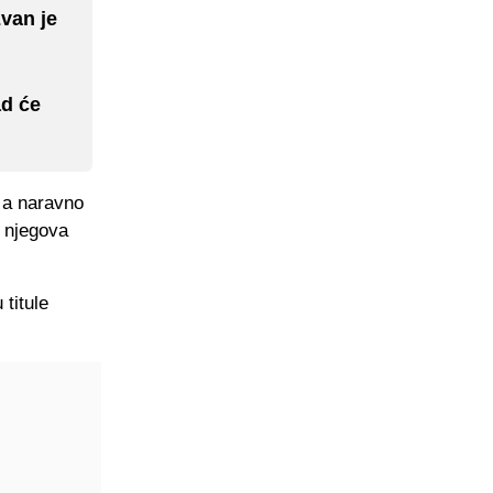
van je
ad će
 a naravno
e njegova
titule