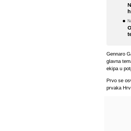
N
h
Na
O
t
Gennaro Ga
glavna tema
ekipa u pot
Prvo se osv
prvaka Hrva