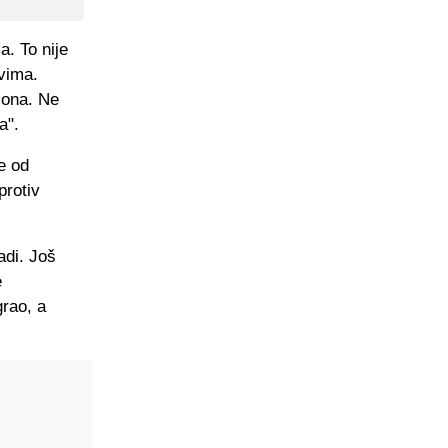
. To nije
vima.
zona. Ne
a".
je od
protiv
adi. Još
e
grao, a