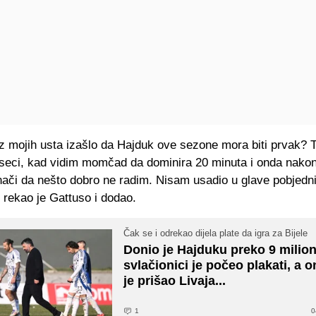
 iz mojih usta izašlo da Hajduk ove sezone mora biti prvak?
eci, kad vidim momčad da dominira 20 minuta i onda nako
nači da nešto dobro ne radim. Nisam usadio u glave pobjedni
, rekao je Gattuso i dodao.
Čak se i odrekao dijela plate da igra za Bijele
Donio je Hajduku preko 9 milion
svlačionici je počeo plakati, a 
je prišao Livaja...
1
0