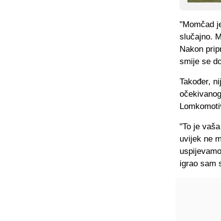
"Momčad je
slučajno. 
Nakon pripr
smije se d
Također, ni
očekivanog,
Lomkomotive
"To je vaša
uvijek ne m
uspijevamo 
igrao sam s 