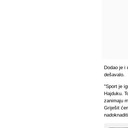
Dodao je i 
dešavalo.
"Sport je ig
Hajduku. T
zanimaju me
Griješit će
nadoknadit