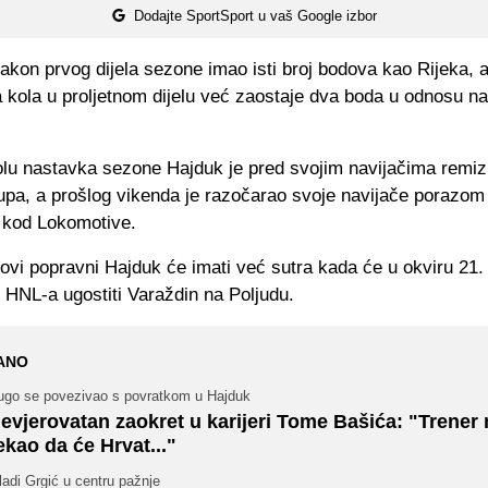
Dodajte SportSport u vaš Google izbor
akon prvog dijela sezone imao isti broj bodova kao Rijeka, a
 kola u proljetnom dijelu već zaostaje dva boda u odnosu n
lu nastavka sezone Hajduk je pred svojim navijačima remizi
upa, a prošlog vikenda je razočarao svoje navijače porazom
 kod Lokomotive.
novi popravni Hajduk će imati već sutra kada će u okviru 21.
 HNL-a ugostiti Varaždin na Poljudu.
ANO
ugo se povezivao s povratkom u Hajduk
evjerovatan zaokret u karijeri Tome Bašića: "Trener
ekao da će Hrvat..."
adi Grgić u centru pažnje