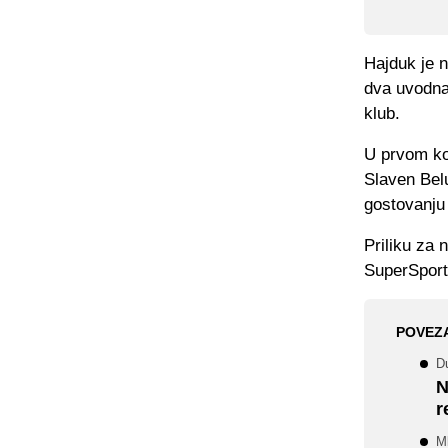
Hajduk je n
dva uvodna
klub.
U prvom ko
Slaven Bel
gostovanju
Priliku za 
SuperSport
POVEZ
D
N
r
Ml