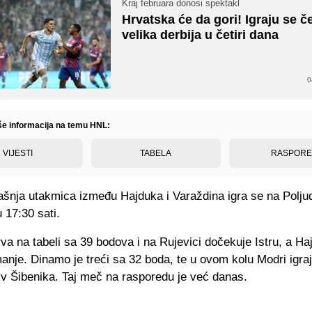
Kraj februara donosi spektakl
Hrvatska će da gori! Igraju se če
velika derbija u četiri dana
0
iše informacija na temu HNL:
VIJESTI
TABELA
RASPOR
rašnja utakmica između Hajduka i Varaždina igra se na Polju
 17:30 sati.
rva na tabeli sa 39 bodova i na Rujevici dočekuje Istru, a H
anje. Dinamo je treći sa 32 boda, te u ovom kolu Modri igr
iv Šibenika. Taj meč na rasporedu je već danas.