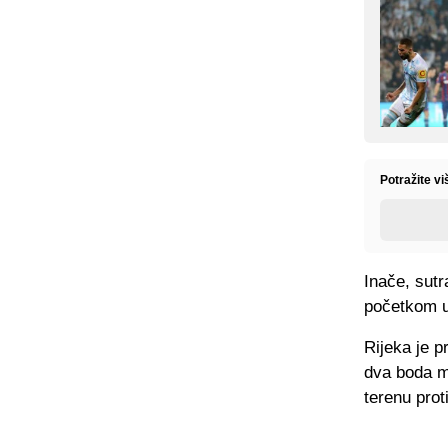
Potražite v
Inače, sut
početkom u
Rijeka je p
dva boda m
terenu prot