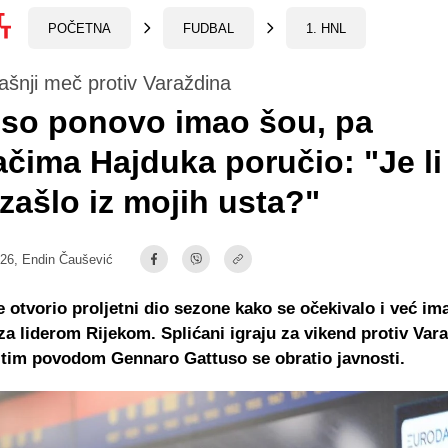
POČETNA
FUDBAL
1. HNL
ašnji meč protiv Varaždina
uso ponovo imao šou, pa
ačima Hajduka poručio: "Je li
izašlo iz mojih usta?"
:26,
Endin Čaušević
e otvorio proljetni dio sezone kako se očekivalo i već i
za liderom Rijekom. Splićani igraju za vikend protiv Var
 tim povodom Gennaro Gattuso se obratio javnosti.