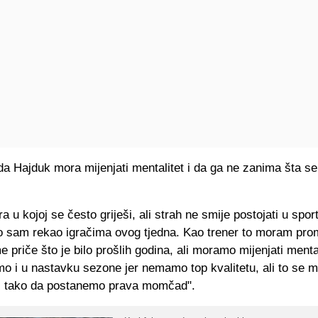
da Hajduk mora mijenjati mentalitet i da ga ne zanima šta se
ra u kojoj se često griješi, ali strah ne smije postojati u sport
o sam rekao igračima ovog tjedna. Kao trener to moram promi
 priče što je bilo prošlih godina, ali moramo mijenjati mental
mo i u nastavku sezone jer nemamo top kvalitetu, ali to se 
i tako da postanemo prava momčad".