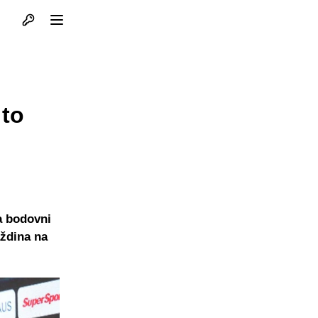
Otvori profil
Otvori meni
 to
ma bodovni
aždina na