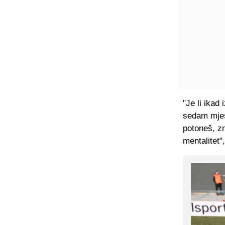
"Je li ikad
sedam mjes
potoneš, z
mentalitet"