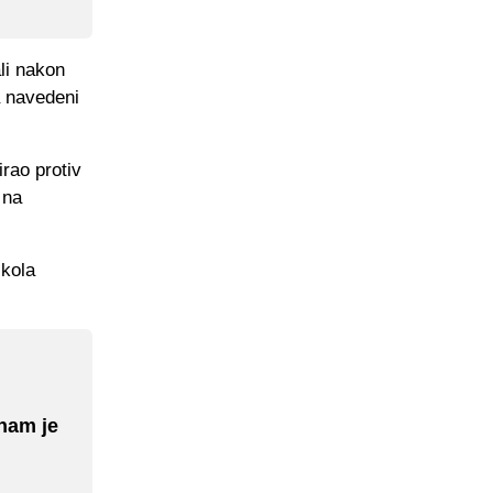
li nakon
a navedeni
rao protiv
 na
 kola
 nam je