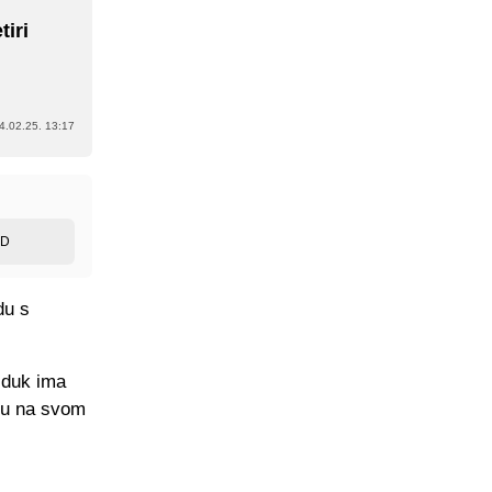
tiri
4.02.25. 13:17
ED
du s
ajduk ima
aju na svom