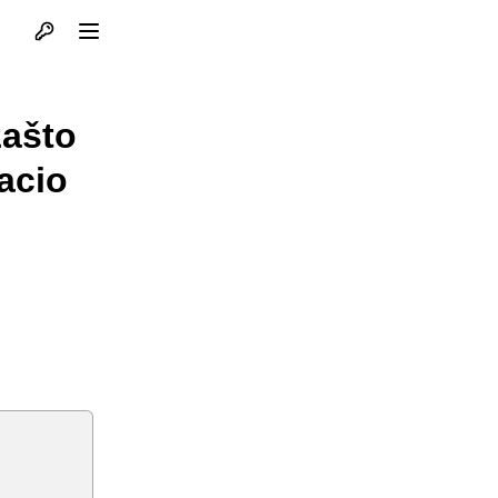
Otvori profil
Otvori meni
zašto
bacio