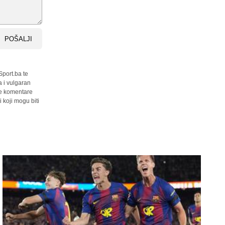
POŠALJI
Sport.ba te
a i vulgaran
sve komentare
 koji mogu biti