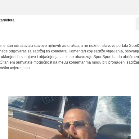
araktera
mentari odražavaju stavove njihovih autora/ica, a ne nužno i stavove portala Sport
 neće odgovarati za sadržaj tih kometara. Komentari koji sadrže vrijeđanja, psovanj
i uklonjeni bez najave i objašnjenja, ali to ne obavezuje SportSport.ba da obriše 
a. Čitanjem prihvatate mogućnost da među komentarima mogu biti pronađeni sadržaji
 vašim uvjerenjima.