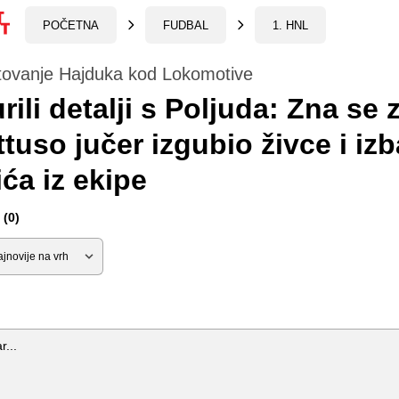
POČETNA
FUDBAL
1. HNL
tovanje Hajduka kod Lokomotive
rili detalji s Poljuda: Zna se 
ttuso jučer izgubio živce i iz
ića iz ekipe
(0)