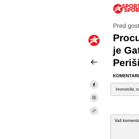
Pred gos
Procu
je Ga
Periš
KOMENTARI 
Sortiraj
Komentar