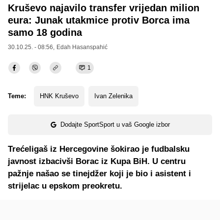
Kruševo najavilo transfer vrijedan milion
eura: Junak utakmice protiv Borca ima
samo 18 godina
30.10.25. - 08:56,
Edah Hasanspahić
1
Teme:
HNK Kruševo
Ivan Zelenika
Dodajte SportSport u vaš Google izbor
Trećeligaš iz Hercegovine šokirao je fudbalsku
javnost izbacivši Borac iz Kupa BiH. U centru
pažnje našao se tinejdžer koji je bio i asistent i
strijelac u epskom preokretu.