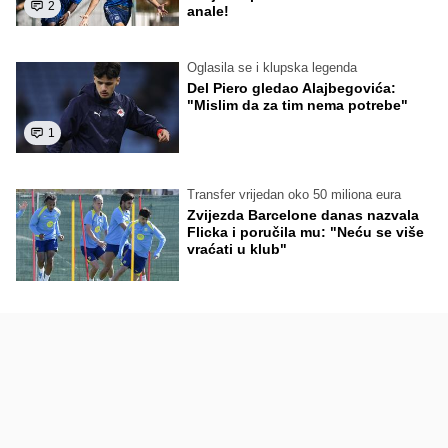
2
anale!
Oglasila se i klupska legenda
Del Piero gledao Alajbegovića:
"Mislim da za tim nema potrebe"
1
Transfer vrijedan oko 50 miliona eura
Zvijezda Barcelone danas nazvala
Flicka i poručila mu: "Neću se više
vraćati u klub"