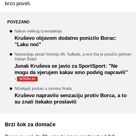
brzo poveli.
POVEZANO
Nakon velikog iznenađenja
Kruševo objavom dodatno ponizilo Borac:
"Laku noć"
Nastavljaju pisati historiju bh. fudbala, a evo šta je poručio golman
Adnan Bobić
Junak Kruševa se javio za SportSport: "Ne
mogu da vjerujem kakav smo podvig napravili"
·
INTERVJU
Niželigaš prošao u osminu finala
Kruševo napravilo senzaciju protiv Borca, a to
su znali itekako proslaviti
Brzi šok za domaće