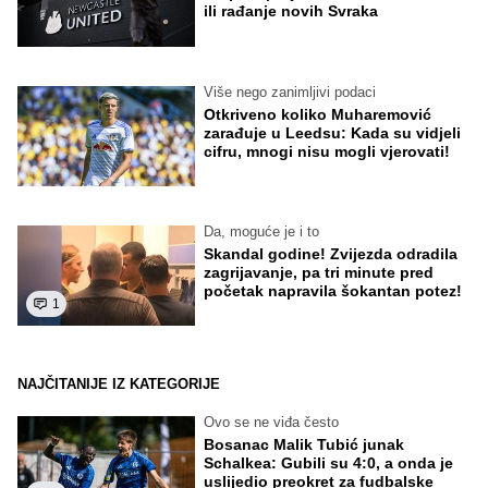
ili rađanje novih Svraka
Više nego zanimljivi podaci
Otkriveno koliko Muharemović
zarađuje u Leedsu: Kada su vidjeli
cifru, mnogi nisu mogli vjerovati!
Da, moguće je i to
Skandal godine! Zvijezda odradila
zagrijavanje, pa tri minute pred
početak napravila šokantan potez!
1
NAJČITANIJE IZ KATEGORIJE
Ovo se ne viđa često
Bosanac Malik Tubić junak
Schalkea: Gubili su 4:0, a onda je
uslijedio preokret za fudbalske