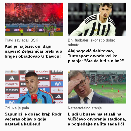
Plavi savladali BSK
Bh. fudbaler iskoristio dobro
minute
Kad je najteže, oni daju
Alajbegović debitovao,
najviše: Željezničar prekinuo
Tuttosport otvorio veliko
brige i obradovao Grbavicu!
pitanje: "Šta će biti s njim?"
Odluka je pala
Katastrofalno stanje
Sapunici je došao kraj: Rodri
Ljudi u busevima stizali na
večeras objavio gdje
Vučićevo otvorenje stadiona,
nastavlja karijeru!
a pogledajte na šta sada liči