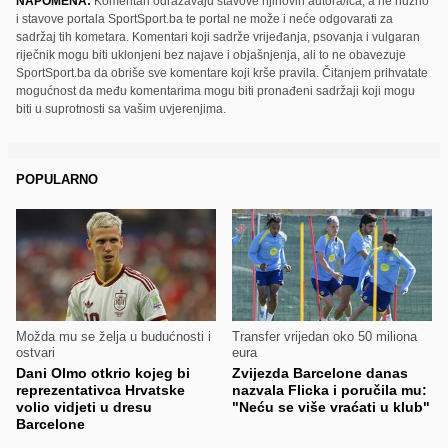
NAPOMENA:
Komentari odražavaju stavove njihovih autora/ica, a ne nužno
i stavove portala SportSport.ba te portal ne može i neće odgovarati za
sadržaj tih kometara. Komentari koji sadrže vrijeđanja, psovanja i vulgaran
riječnik mogu biti uklonjeni bez najave i objašnjenja, ali to ne obavezuje
SportSport.ba da obriše sve komentare koji krše pravila. Čitanjem prihvatate
mogućnost da među komentarima mogu biti pronađeni sadržaji koji mogu
biti u suprotnosti sa vašim uvjerenjima.
POPULARNO
Možda mu se želja u budućnosti i
Transfer vrijedan oko 50 miliona
ostvari
eura
Dani Olmo otkrio kojeg bi
Zvijezda Barcelone danas
reprezentativca Hrvatske
nazvala Flicka i poručila mu:
volio vidjeti u dresu
"Neću se više vraćati u klub"
Barcelone