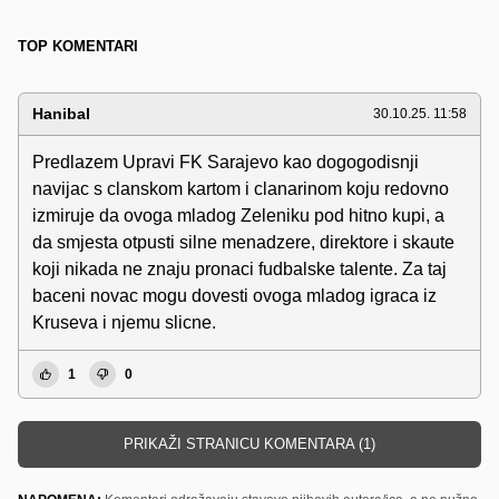
TOP KOMENTARI
Hanibal
30.10.25. 11:58
Predlazem Upravi FK Sarajevo kao dogogodisnji
navijac s clanskom kartom i clanarinom koju redovno
izmiruje da ovoga mladog Zeleniku pod hitno kupi, a
da smjesta otpusti silne menadzere, direktore i skaute
koji nikada ne znaju pronaci fudbalske talente. Za taj
baceni novac mogu dovesti ovoga mladog igraca iz
Kruseva i njemu slicne.
1
0
PRIKAŽI STRANICU KOMENTARA (1)