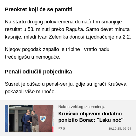
Preokret koji će se pamtiti
Na startu drugog poluvremena domaći tim smanjuje
rezultat u 53. minuti preko Raguža. Samo devet minuta
kasnije, mladi Ivan Zelenika donosi izjednačenje na 2:2.
Njegov pogodak zapalio je tribine i vratio nadu
trećeligašu u nemoguće.
Penali odlučili pobjednika
Susret je otišao u penal-seriju, gdje su igrači Kruševa
pokazali više mirnoće.
Nakon velikog iznenađenja
Kruševo objavom dodatno
ponizilo Borac: "Laku noć"
5
30.10.25. 07:54