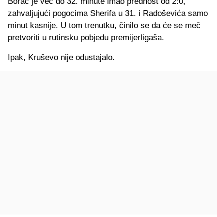
Borac je već do 32. minute imao prednost od 2:0,
zahvaljujući pogocima Sherifa u 31. i Radoševića samo
minut kasnije. U tom trenutku, činilo se da će se meč
pretvoriti u rutinsku pobjedu premijerligaša.
Ipak, Kruševo nije odustajalo.