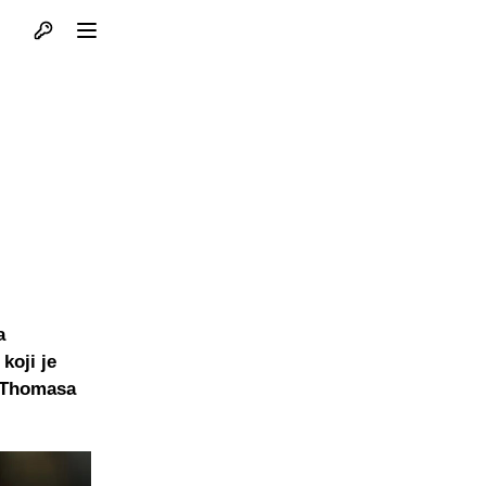
Otvori profil
Otvori meni
a
koji je
a Thomasa