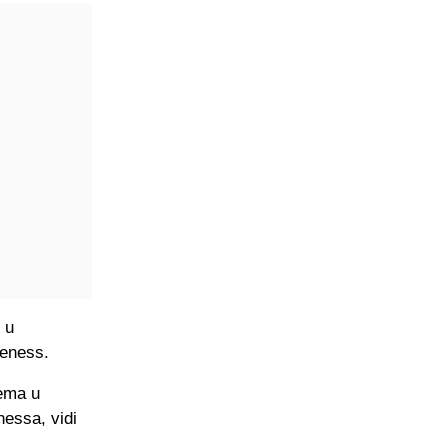
 u
oeness.
lema u
essa, vidi