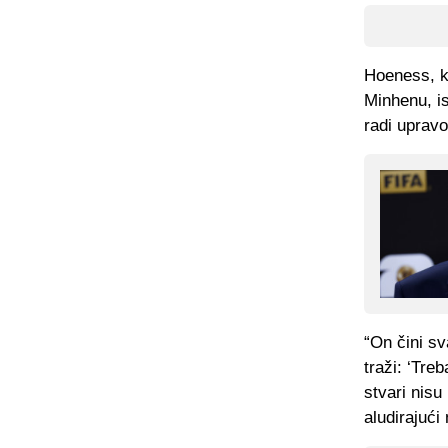
Hoeness, k
Minhenu, i
radi upravo
“On čini sv
traži: ‘Treb
stvari nisu 
aludirajući