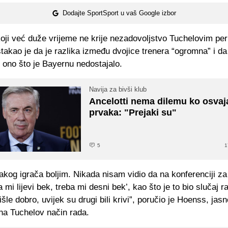
Dodajte SportSport u vaš Google izbor
oji već duže vrijeme ne krije nezadovoljstvo Tuchelovim pe
stakao je da je razlika između dvojice trenera “ogromna” i 
 ono što je Bayernu nedostajalo.
Navija za bivši klub
Ancelotti nema dilemu ko osvaj
prvaka: "Prejaki su"
5
1
akog igrača boljim. Nikada nisam vidio da na konferenciji za
a mi lijevi bek, treba mi desni bek’, kao što je to bio slučaj r
išle dobro, uvijek su drugi bili krivi”, poručio je Hoenss, jasn
 na Tuchelov način rada.