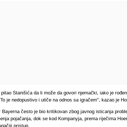
pitao Stanišića da li može da govori njemački, iako je rođen
To je nedopustivo i utiče na odnos sa igračem", kazao je H
r Bayerna često je bio kritikovan zbog javnog isticanja prob
aženja pojačanja, dok se kod Kompanyja, prema riječima Hoen
gačiji pristup.