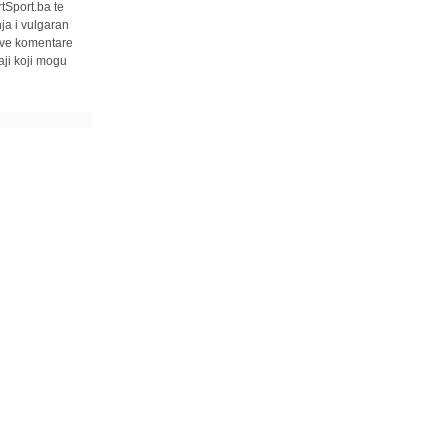
tSport.ba te
ja i vulgaran
 sve komentare
ji koji mogu