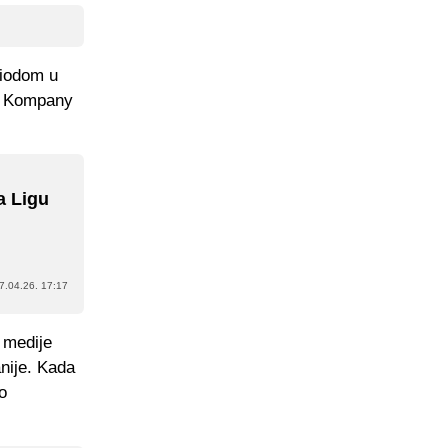
riodom u
da Kompany
a Ligu
7.04.26. 17:17
 medije
anije. Kada
o