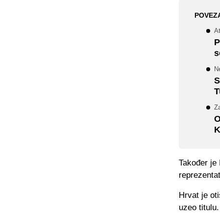
POVEZ
At
P
s
Ne
S
T
Z
O
K
Također je
reprezentat
Hrvat je o
uzeo titulu.