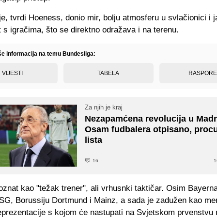
je, tvrdi Hoeness, donio mir, bolju atmosferu u svlačionici i 
s igračima, što se direktno odražava i na terenu.
iše informacija na temu Bundesliga:
VIJESTI
TABELA
RASPOR
Za njih je kraj
Nezapamćena revolucija u Madr
Osam fudbalera otpisano, procur
lista
16
1
oznat kao "težak trener", ali vrhusnki taktičar. Osim Bayerna
SG, Borussiju Dortmund i Mainz, a sada je zadužen kao me
eprezentacije s kojom će nastupati na Svjetskom prvenstvu