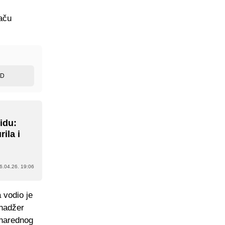
jaču
ED
idu:
ila i
6.04.26. 19:06
 vodio je
nadžer
 narednog