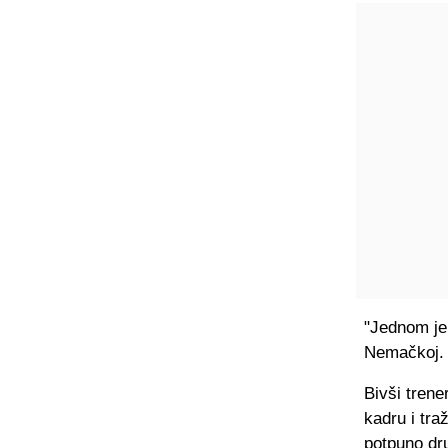
"Jednom je 
Nemačkoj. 
Bivši trene
kadru i tr
potpuno dru