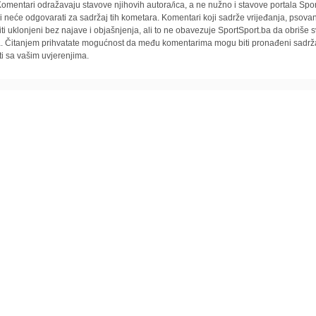
omentari odražavaju stavove njihovih autora/ica, a ne nužno i stavove portala Spor
i neće odgovarati za sadržaj tih kometara. Komentari koji sadrže vrijeđanja, psovan
iti uklonjeni bez najave i objašnjenja, ali to ne obavezuje SportSport.ba da obriše
la. Čitanjem prihvatate mogućnost da među komentarima mogu biti pronađeni sadrža
ti sa vašim uvjerenjima.