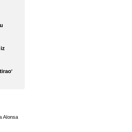
nu
iz
irao'
a Alonsa