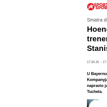
Smatra d
Hoene
trene
Stani
17.04.26. - 17
U Bayernu 
Kompanyja,
napravio j
Tuchela.