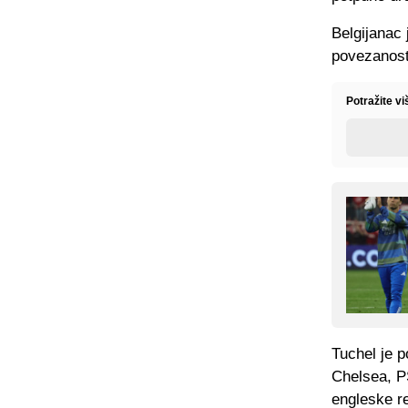
Belgijanac 
povezanost 
Potražite v
Tuchel je p
Chelsea, P
engleske r