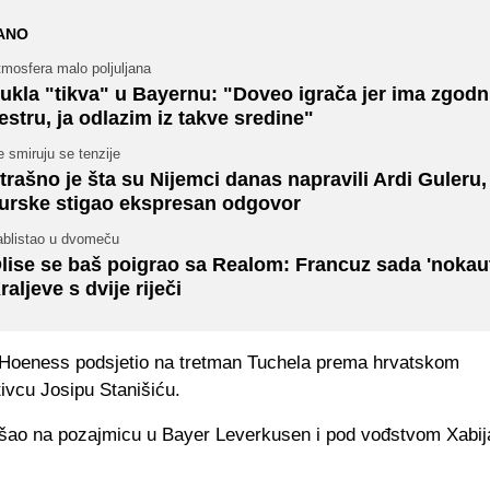
ANO
mosfera malo poljuljana
ukla "tikva" u Bayernu: "Doveo igrača jer ima zgod
estru, ja odlazim iz takve sredine"
 smiruju se tenzije
trašno je šta su Nijemci danas napravili Ardi Guleru, 
urske stigao ekspresan odgovor
ablistao u dvomeču
lise se baš poigrao sa Realom: Francuz sada 'nokaut
raljeve s dvije riječi
 Hoeness podsjetio na tretman Tuchela prema hrvatskom
ivcu Josipu Stanišiću.
tišao na pozajmicu u Bayer Leverkusen i pod vođstvom Xabij