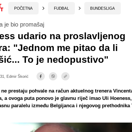
POČETNA
FUDBAL
BUNDESLIGA
a je bio promašaj
ss udario na proslavljenog
ra: "Jednom me pitao da li
šić... To je nedopustivo"
:31,
Edmir Škorić
ne prestaju pohvale na račun aktuelnog trenera Vincent
 a ovoga puta ponovo je glavnu riječ imao Uli Hoeness, 
asnu paralelu između Belgijanca i njegovog prethodnik