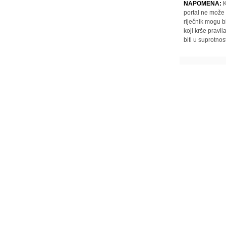
NAPOMENA:
K
portal ne može 
riječnik mogu b
koji krše pravi
biti u suprotnos