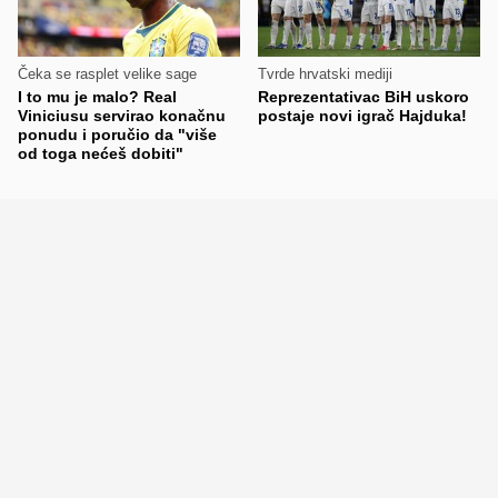
Čeka se rasplet velike sage
Tvrde hrvatski mediji
I to mu je malo? Real
Reprezentativac BiH uskoro
Viniciusu servirao konačnu
postaje novi igrač Hajduka!
ponudu i poručio da "više
od toga nećeš dobiti"