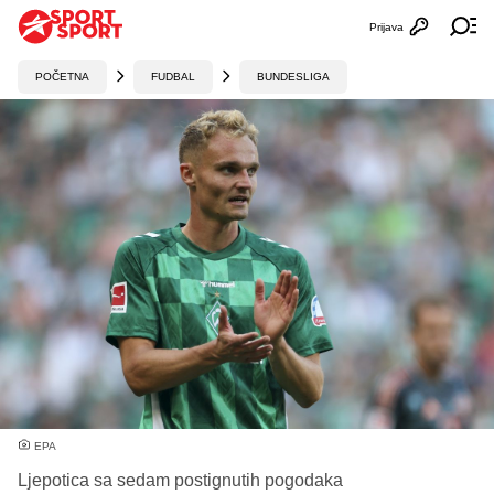
Prijava
Otvori profi
Ot
POČETNA
FUDBAL
BUNDESLIGA
EPA
Ljepotica sa sedam postignutih pogodaka