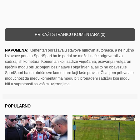
PRIKAŽI STRANICU KOMENTARA (0)
NAPOMENA:
Komentari odražavaju stavove njihovih autora/ica, a ne nužno
i stavove portala SportSport.ba te portal ne može i neće odgovarati za
sadržaj tih kometara. Komentari koji sadrže vrijeđanja, psovanja i vulgaran
riječnik mogu biti uklonjeni bez najave i objašnjenja, ali to ne obavezuje
SportSport.ba da obriše sve komentare koji krše pravila. Čitanjem prihvatate
mogućnost da među komentarima mogu biti pronađeni sadržaji koji mogu
biti u suprotnosti sa vašim uvjerenjima.
POPULARNO