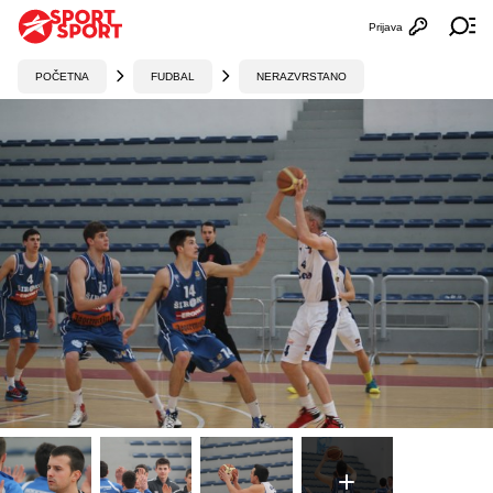
Prijava
Otvori profi
Ot
POČETNA
FUDBAL
NERAZVRSTANO