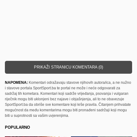
PRIKAŽI STRANICU KOMENTARA (0)
NAPOMENA:
Komentari odražavaju stavove njihovih autora/ica, a ne nužno
i stavove portala SportSport.ba te portal ne može i neće odgovarati za
sadržaj tih kometara. Komentari koji sadrže vrijeđanja, psovanja i vulgaran
riječnik mogu biti uklonjeni bez najave i objašnjenja, ali to ne obavezuje
SportSport.ba da obriše sve komentare koji krše pravila. Čitanjem prihvatate
mogućnost da među komentarima mogu biti pronađeni sadržaji koji mogu
biti u suprotnosti sa vašim uvjerenjima.
POPULARNO