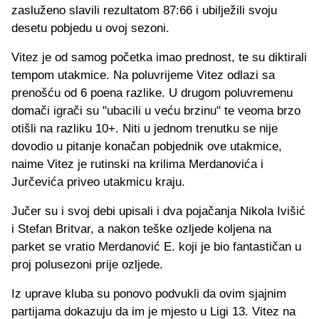
zasluženo slavili rezultatom 87:66 i ubilježili svoju
desetu pobjedu u ovoj sezoni.
Vitez je od samog početka imao prednost, te su diktirali
tempom utakmice. Na poluvrijeme Vitez odlazi sa
prenošću od 6 poena razlike. U drugom poluvremenu
domači igrači su "ubacili u veću brzinu" te veoma brzo
otišli na razliku 10+. Niti u jednom trenutku se nije
dovodio u pitanje konačan pobjednik ove utakmice,
naime Vitez je rutinski na krilima Merdanovića i
Jurčevića priveo utakmicu kraju.
Jučer su i svoj debi upisali i dva pojačanja Nikola Ivišić
i Stefan Britvar, a nakon teške ozljede koljena na
parket se vratio Merdanović E. koji je bio fantastičan u
proj polusezoni prije ozljede.
Iz uprave kluba su ponovo podvukli da ovim sjajnim
partijama dokazuju da im je mjesto u Ligi 13. Vitez na