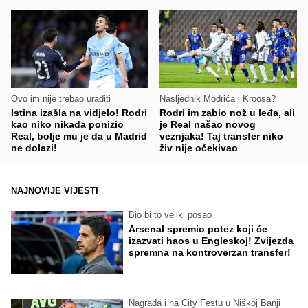
Ovo im nije trebao uraditi
Nasljednik Modrića i Kroosa?
Istina izašla na vidjelo! Rodri
Rodri im zabio nož u leđa, ali
kao niko nikada ponizio
je Real našao novog
Real, bolje mu je da u Madrid
veznjaka! Taj transfer niko
ne dolazi!
živ nije očekivao
NAJNOVIJE VIJESTI
Bio bi to veliki posao
Arsenal spremio potez koji će
izazvati haos u Engleskoj! Zvijezda
spremna na kontroverzan transfer!
Nagrada i na City Festu u Niškoj Banji