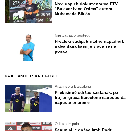
Novi uspjeh dokumentarca FTV
“Bulevar Ivice Osima” autora
Muhameda Bikića
Nije zatražio poštedu
Hrvatski sudija brutalno napadnut,
a dva dana kasnije vraća se na
posao
NAJČITANIJE IZ KATEGORIJE
Vratili se u Barcelonu
Flick sinoć održao sastanak, pa
trojici igrača Barcelone saopštio da
napuste pripreme
Odluka je pala
Sapunici je došao kraj: Rodri