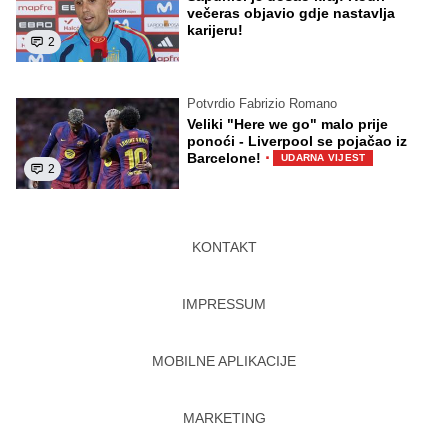
večeras objavio gdje nastavlja
karijeru!
2
Potvrdio Fabrizio Romano
Veliki "Here we go" malo prije
ponoći - Liverpool se pojačao iz
·
Barcelone!
UDARNA VIJEST
2
KONTAKT
IMPRESSUM
MOBILNE APLIKACIJE
MARKETING