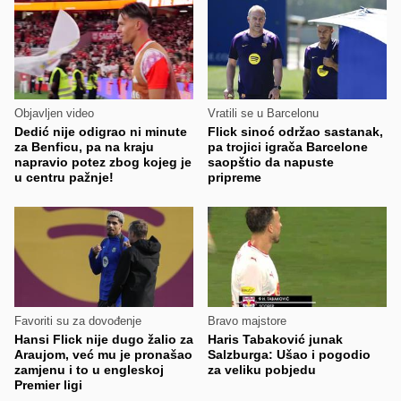
Objavljen video
Vratili se u Barcelonu
Dedić nije odigrao ni minute
Flick sinoć održao sastanak,
za Benficu, pa na kraju
pa trojici igrača Barcelone
napravio potez zbog kojeg je
saopštio da napuste
u centru pažnje!
pripreme
Favoriti su za dovođenje
Bravo majstore
Hansi Flick nije dugo žalio za
Haris Tabaković junak
Araujom, već mu je pronašao
Salzburga: Ušao i pogodio
zamjenu i to u engleskoj
za veliku pobjedu
Premier ligi