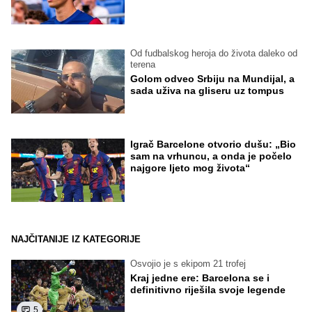
Od fudbalskog heroja do života daleko od
terena
Golom odveo Srbiju na Mundijal, a
sada uživa na gliseru uz tompus
Igrač Barcelone otvorio dušu: „Bio
sam na vrhuncu, a onda je počelo
najgore ljeto mog života“
NAJČITANIJE IZ KATEGORIJE
Osvojio je s ekipom 21 trofej
Kraj jedne ere: Barcelona se i
definitivno riješila svoje legende
5