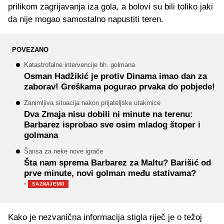
prilikom zagrijavanja iza gola, a bolovi su bili toliko jaki
da nije mogao samostalno napustiti teren.
POVEZANO
Katastrofalne intervencije bh. golmana
Osman Hadžikić je protiv Dinama imao dan za
zaborav! Greškama pogurao prvaka do pobjede!
Zanimljiva situacija nakon prijateljske utakmice
Dva Zmaja nisu dobili ni minute na terenu:
Barbarez isprobao sve osim mladog štoper i
golmana
Šansa za neke nove igrače
Šta nam sprema Barbarez za Maltu? Barišić od
prve minute, novi golman među stativama?
·
SAZNAJEMO
Kako je nezvanična informacija stigla riječ je o težoj