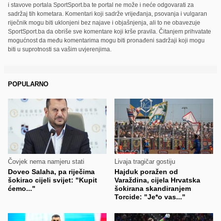
i stavove portala SportSport.ba te portal ne može i neće odgovarati za
sadržaj tih kometara. Komentari koji sadrže vrijeđanja, psovanja i vulgaran
riječnik mogu biti uklonjeni bez najave i objašnjenja, ali to ne obavezuje
SportSport.ba da obriše sve komentare koji krše pravila. Čitanjem prihvatate
mogućnost da među komentarima mogu biti pronađeni sadržaji koji mogu
biti u suprotnosti sa vašim uvjerenjima.
POPULARNO
Čovjek nema namjeru stati
Livaja tragičar gostiju
Doveo Salaha, pa riječima
Hajduk poražen od
šokirao cijeli svijet: "Kupit
Varaždina, cijela Hrvatska
ćemo..."
šokirana skandiranjem
Torcide: "Je*o vas..."