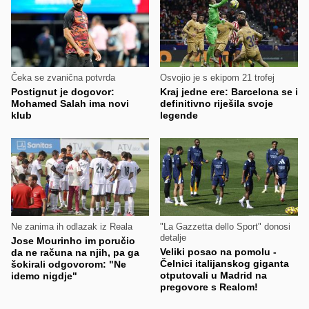
Čeka se zvanična potvrda
Osvojio je s ekipom 21 trofej
Postignut je dogovor:
Kraj jedne ere: Barcelona se i
Mohamed Salah ima novi
definitivno riješila svoje
klub
legende
Ne zanima ih odlazak iz Reala
"La Gazzetta dello Sport" donosi
detalje
Jose Mourinho im poručio
Veliki posao na pomolu -
da ne računa na njih, pa ga
Čelnici italijanskog giganta
šokirali odgovorom: "Ne
otputovali u Madrid na
idemo nigdje"
pregovore s Realom!