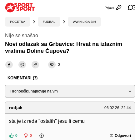
Prijava
Otvori profi
Ot
POČETNA
FUDBAL
WWIN LIGA BIH
Nije se snašao
Novi odlazak sa Grbavice: Hrvat na izlaznim
vratima Doline Ćupova?
3
KOMENTARI (3)
Sortiraj
rodjak
06.02.26. 22:44
sta je iz reda "ostalih" jesu li cemu
0
0
Odgovori