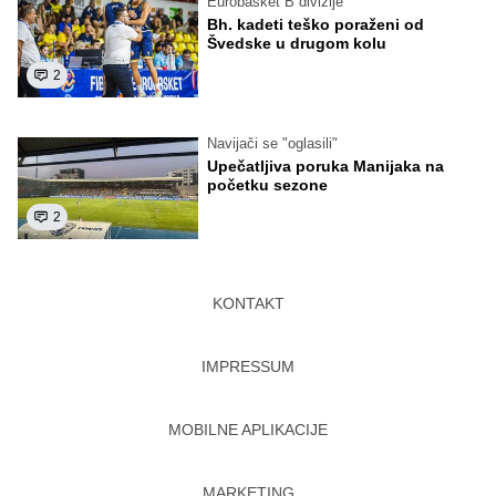
Eurobasket B divizije
Bh. kadeti teško poraženi od
Švedske u drugom kolu
2
Navijači se "oglasili"
Upečatljiva poruka Manijaka na
početku sezone
2
KONTAKT
IMPRESSUM
MOBILNE APLIKACIJE
MARKETING