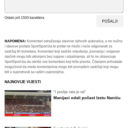
Ostalo još
1500
karaktera
POŠALJI
NAPOMENA:
Komentari odražavaju stavove njihovih autora/ica, a ne nužno
i stavove portala SportSport.ba te portal ne može i neće odgovarati za
sadržaj tih kometara. Komentari koji sadrže vrijeđanja, psovanja i vulgaran
riječnik mogu biti uklonjeni bez najave i objašnjenja, ali to ne obavezuje
SportSport.ba da obriše sve komentare koji krše pravila. Čitanjem prihvatate
mogućnost da među komentarima mogu biti pronađeni sadržaji koji mogu
biti u suprotnosti sa vašim uvjerenjima.
NAJNOVIJE VIJESTI
"I poslije rata je rat"
Manijaci odali počast Izetu Naniću