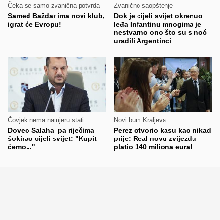
Čeka se samo zvanična potvrda
Zvanično saopštenje
Samed Baždar ima novi klub,
Dok je cijeli svijet okrenuo
igrat će Evropu!
leđa Infantinu mnogima je
nestvarno ono što su sinoć
uradili Argentinci
Čovjek nema namjeru stati
Novi bum Kraljeva
Doveo Salaha, pa riječima
Perez otvorio kasu kao nikad
šokirao cijeli svijet: "Kupit
prije: Real novu zvijezdu
ćemo..."
platio 140 miliona eura!