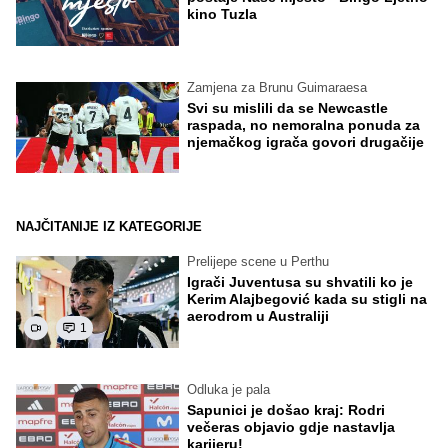
kino Tuzla
Zamjena za Brunu Guimaraesa
Svi su mislili da se Newcastle
raspada, no nemoralna ponuda za
njemačkog igrača govori drugačije
NAJČITANIJE IZ KATEGORIJE
Prelijepe scene u Perthu
Igrači Juventusa su shvatili ko je
Kerim Alajbegović kada su stigli na
aerodrom u Australiji
1
Odluka je pala
Sapunici je došao kraj: Rodri
večeras objavio gdje nastavlja
karijeru!