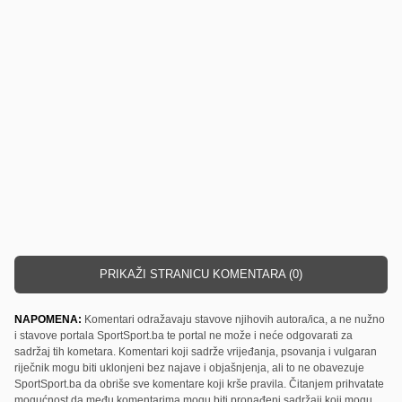
PRIKAŽI STRANICU KOMENTARA (0)
NAPOMENA:
Komentari odražavaju stavove njihovih autora/ica, a ne nužno
i stavove portala SportSport.ba te portal ne može i neće odgovarati za
sadržaj tih kometara. Komentari koji sadrže vrijeđanja, psovanja i vulgaran
riječnik mogu biti uklonjeni bez najave i objašnjenja, ali to ne obavezuje
SportSport.ba da obriše sve komentare koji krše pravila. Čitanjem prihvatate
mogućnost da među komentarima mogu biti pronađeni sadržaji koji mogu