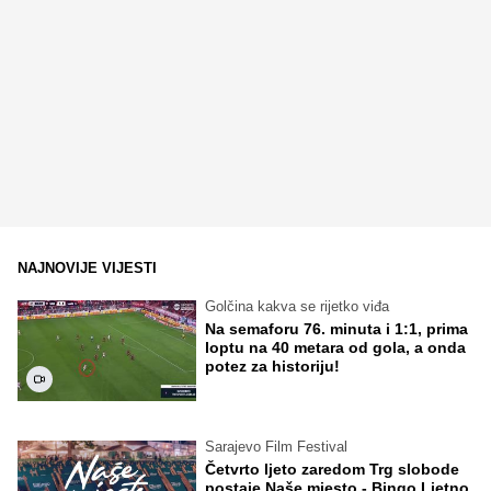
NAJNOVIJE VIJESTI
Golčina kakva se rijetko viđa
Na semaforu 76. minuta i 1:1, prima
loptu na 40 metara od gola, a onda
potez za historiju!
Sarajevo Film Festival
Četvrto ljeto zaredom Trg slobode
postaje Naše mjesto - Bingo Ljetno