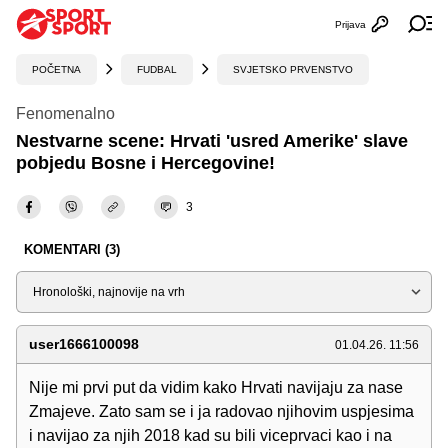
Prijava
Otvori profi
Ot
POČETNA
FUDBAL
SVJETSKO PRVENSTVO
Fenomenalno
Nestvarne scene: Hrvati 'usred Amerike' slave
pobjedu Bosne i Hercegovine!
3
KOMENTARI (3)
Sortiraj
user1666100098
01.04.26. 11:56
Nije mi prvi put da vidim kako Hrvati navijaju za nase
Zmajeve. Zato sam se i ja radovao njihovim uspjesima
i navijao za njih 2018 kad su bili viceprvaci kao i na