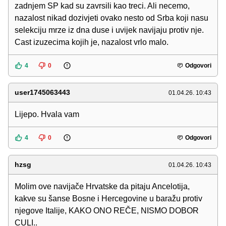
zadnjem SP kad su zavrsili kao treci. Ali necemo,
nazalost nikad dozivjeti ovako nesto od Srba koji nasu
selekciju mrze iz dna duse i uvijek navijaju protiv nje.
Cast izuzecima kojih je, nazalost vrlo malo.
4
0
Odgovori
user1745063443
01.04.26. 10:43
Lijepo. Hvala vam
4
0
Odgovori
hzsg
01.04.26. 10:43
Molim ove navijače Hrvatske da pitaju Ancelotija,
kakve su šanse Bosne i Hercegovine u baražu protiv
njegove Italije, KAKO ONO REČE, NISMO DOBOR
CULI..