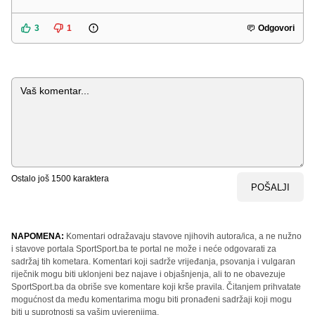
3
1
Odgovori
Komentar
Ostalo još
1500
karaktera
POŠALJI
NAPOMENA:
Komentari odražavaju stavove njihovih autora/ica, a ne nužno
i stavove portala SportSport.ba te portal ne može i neće odgovarati za
sadržaj tih kometara. Komentari koji sadrže vrijeđanja, psovanja i vulgaran
riječnik mogu biti uklonjeni bez najave i objašnjenja, ali to ne obavezuje
SportSport.ba da obriše sve komentare koji krše pravila. Čitanjem prihvatate
mogućnost da među komentarima mogu biti pronađeni sadržaji koji mogu
biti u suprotnosti sa vašim uvjerenjima.