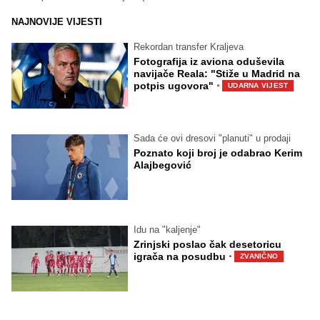
NAJNOVIJE VIJESTI
Rekordan transfer Kraljeva
Fotografija iz aviona oduševila
navijače Reala: "Stiže u Madrid na
·
potpis ugovora"
UDARNA VIJEST
Sada će ovi dresovi "planuti" u prodaji
Poznato koji broj je odabrao Kerim
Alajbegović
Idu na "kaljenje"
Zrinjski poslao čak desetoricu
·
igrača na posudbu
ZVANIČNO