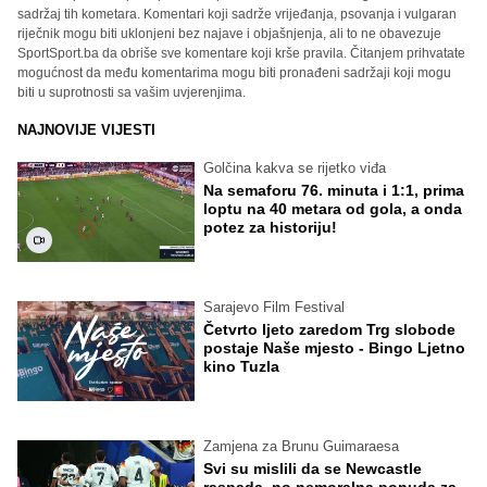
sadržaj tih kometara. Komentari koji sadrže vrijeđanja, psovanja i vulgaran
riječnik mogu biti uklonjeni bez najave i objašnjenja, ali to ne obavezuje
SportSport.ba da obriše sve komentare koji krše pravila. Čitanjem prihvatate
mogućnost da među komentarima mogu biti pronađeni sadržaji koji mogu
biti u suprotnosti sa vašim uvjerenjima.
NAJNOVIJE VIJESTI
Golčina kakva se rijetko viđa
Na semaforu 76. minuta i 1:1, prima
loptu na 40 metara od gola, a onda
potez za historiju!
Sarajevo Film Festival
Četvrto ljeto zaredom Trg slobode
postaje Naše mjesto - Bingo Ljetno
kino Tuzla
Zamjena za Brunu Guimaraesa
Svi su mislili da se Newcastle
raspada, no nemoralna ponuda za