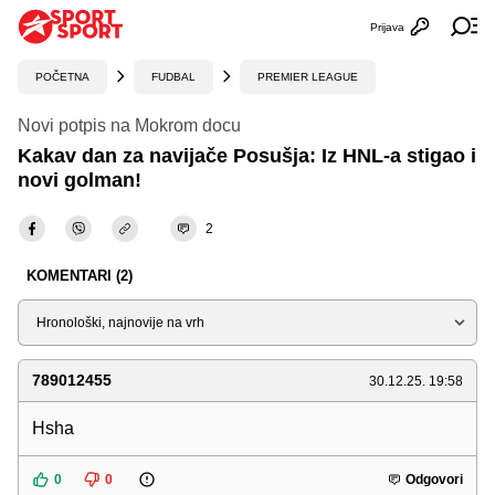
Prijava
Otvori profi
Ot
POČETNA
FUDBAL
PREMIER LEAGUE
Novi potpis na Mokrom docu
Kakav dan za navijače Posušja: Iz HNL-a stigao i
novi golman!
2
KOMENTARI (2)
Sortiraj
789012455
30.12.25. 19:58
Hsha
0
0
Odgovori