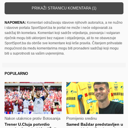
PRIKAŽI STRANICU KOMENTARA (1)
NAPOMENA:
Komentari odražavaju stavove njihovih autora/ica, a ne nužno
i stavove portala SportSport.ba te portal ne može i neće odgovarati za
sadržaj tih kometara. Komentari koji sadrže vrijeđanja, psovanja i vulgaran
riječnik mogu biti uklonjeni bez najave i objašnjenja, ali to ne obavezuje
SportSport.ba da obriše sve komentare koji krše pravila. Čitanjem prihvatate
mogućnost da među komentarima mogu biti pronađeni sadržaji koji mogu
biti u suprotnosti sa vašim uvjerenjima.
POPULARNO
Nakon utakmice protiv Botosanija
Promijenio sredinu
Trener U.Cluja potvrdio
Samed Baždar predstavljen u