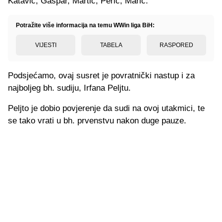
Katavić, Gašpar, Martić, Perić, Marić.
Potražite više informacija na temu WWin liga BiH:
VIJESTI
TABELA
RASPORED
Podsjećamo, ovaj susret je povratnički nastup i za
najboljeg bh. sudiju, Irfana Peljtu.
Peljto je dobio povjerenje da sudi na ovoj utakmici, te
se tako vrati u bh. prvenstvu nakon duge pauze.