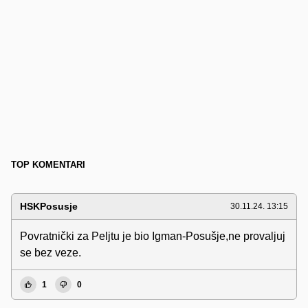
TOP KOMENTARI
HSKPosusje
30.11.24. 13:15
Povratnički za Peljtu je bio Igman-Posušje,ne provaljuj
se bez veze.
1
0