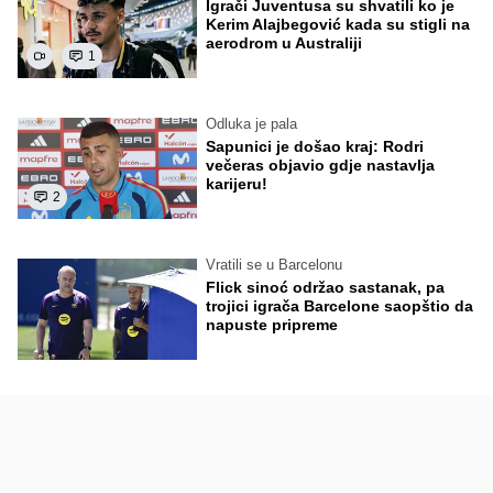
Igrači Juventusa su shvatili ko je
Kerim Alajbegović kada su stigli na
aerodrom u Australiji
1
Odluka je pala
Sapunici je došao kraj: Rodri
večeras objavio gdje nastavlja
karijeru!
2
Vratili se u Barcelonu
Flick sinoć održao sastanak, pa
trojici igrača Barcelone saopštio da
napuste pripreme