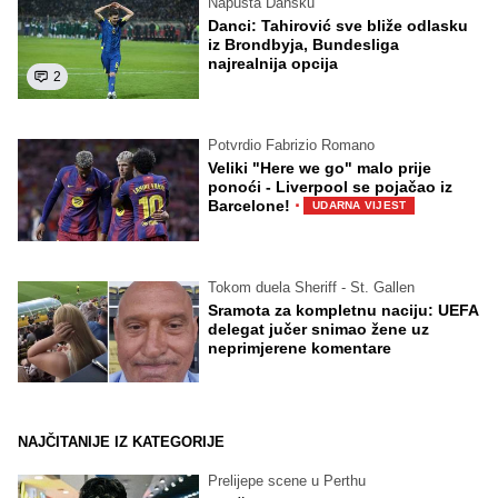
Napušta Dansku
Danci: Tahirović sve bliže odlasku
iz Brondbyja, Bundesliga
najrealnija opcija
2
Potvrdio Fabrizio Romano
Veliki "Here we go" malo prije
ponoći - Liverpool se pojačao iz
·
Barcelone!
UDARNA VIJEST
Tokom duela Sheriff - St. Gallen
Sramota za kompletnu naciju: UEFA
delegat jučer snimao žene uz
neprimjerene komentare
NAJČITANIJE IZ KATEGORIJE
Prelijepe scene u Perthu