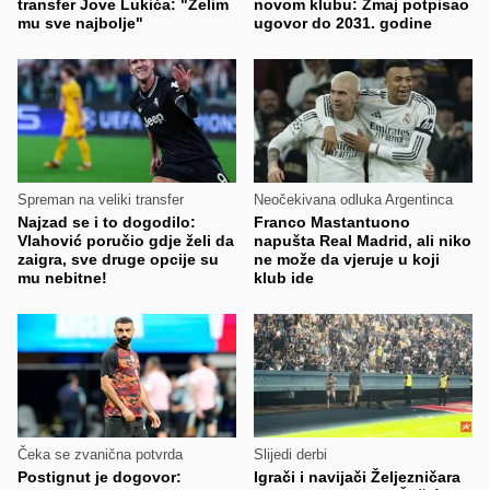
transfer Jove Lukića: "Želim
novom klubu: Zmaj potpisao
mu sve najbolje"
ugovor do 2031. godine
Spreman na veliki transfer
Neočekivana odluka Argentinca
Najzad se i to dogodilo:
Franco Mastantuono
Vlahović poručio gdje želi da
napušta Real Madrid, ali niko
zaigra, sve druge opcije su
ne može da vjeruje u koji
mu nebitne!
klub ide
Čeka se zvanična potvrda
Slijedi derbi
Postignut je dogovor:
Igrači i navijači Željezničara