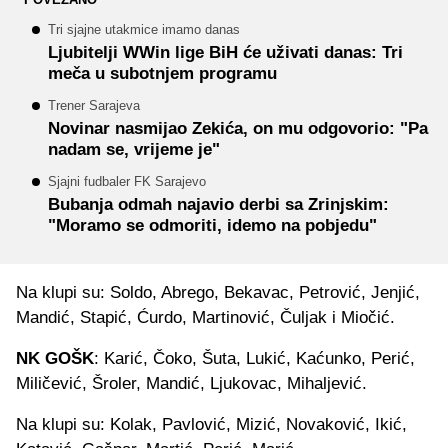
Tri sjajne utakmice imamo danas
Ljubitelji WWin lige BiH će uživati danas: Tri
meča u subotnjem programu
Trener Sarajeva
Novinar nasmijao Zekića, on mu odgovorio: "Pa
nadam se, vrijeme je"
Sjajni fudbaler FK Sarajevo
Bubanja odmah najavio derbi sa Zrinjskim:
"Moramo se odmoriti, idemo na pobjedu"
Na klupi su: Soldo, Abrego, Bekavac, Petrović, Jenjić,
Mandić, Stapić, Ćurdo, Martinović, Čuljak i Miočić.
NK GOŠK
: Karić, Čoko, Šuta, Lukić, Kaćunko, Perić,
Miličević, Šroler, Mandić, Ljukovac, Mihaljević.
Na klupi su: Kolak, Pavlović, Mizić, Novaković, Ikić,