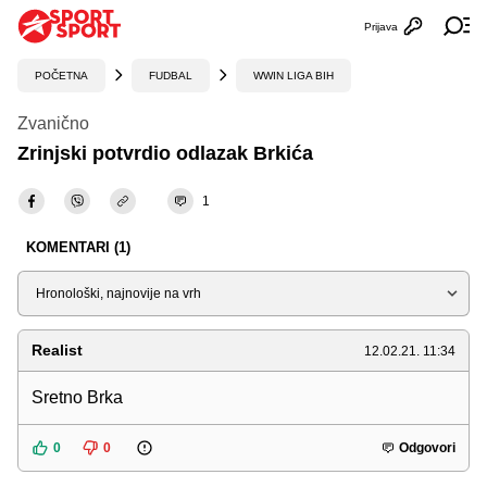
Prijava
Otvori profi
Ot
POČETNA
FUDBAL
WWIN LIGA BIH
Zvanično
Zrinjski potvrdio odlazak Brkića
1
KOMENTARI (1)
Sortiraj
Realist
12.02.21. 11:34
Sretno Brka
0
0
Odgovori