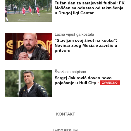
Tužan dan za sarajevski fudbal: FK
Mošćanica odustao od takmičenja
u Drugoj ligi Centar
Lažna vijest ga koštala
"Stavljam svoj život na kocku":
Novinar zbog Musiale završio u
pritvoru
Šveđanin potpisao
Sergej Jakirović doveo novo
·
pojačanje u Hull City
ZVANIČNO
KONTAKT
IMPRESSUM