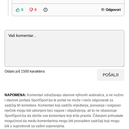
0
0
Odgovori
Komentar
Ostalo još
1500
karaktera
POŠALJI
NAPOMENA:
Komentari odražavaju stavove njihovih autora/ica, a ne nužno
i stavove portala SportSport.ba te portal ne može i neće odgovarati za
sadržaj tih kometara. Komentari koji sadrže vrijeđanja, psovanja i vulgaran
riječnik mogu biti uklonjeni bez najave i objašnjenja, ali to ne obavezuje
SportSport.ba da obriše sve komentare koji krše pravila. Čitanjem prihvatate
mogućnost da među komentarima mogu biti pronađeni sadržaji koji mogu
biti u suprotnosti sa vašim uvjerenjima.