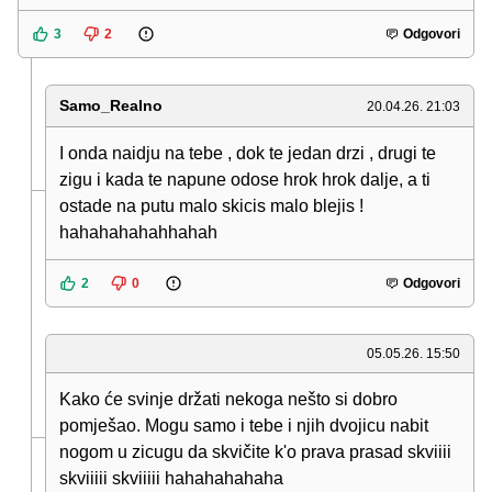
3
2
Odgovori
Samo_Realno
20.04.26. 21:03
I onda naidju na tebe , dok te jedan drzi , drugi te
zigu i kada te napune odose hrok hrok dalje, a ti
ostade na putu malo skicis malo blejis !
hahahahahahhahah
2
0
Odgovori
05.05.26. 15:50
Kako će svinje držati nekoga nešto si dobro
pomješao. Mogu samo i tebe i njih dvojicu nabit
nogom u zicugu da skvičite k'o prava prasad skviiii
skviiiii skviiiii hahahahahaha