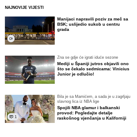
NAJNOVIJE VIJESTI
Manijaci napravili poziv za meč sa
BSK; uslijedio sukob u centru
grada
Zna se gdje će igrati iduće sezone
Mediji u Španiji jutros objavili ono
što se čekalo sedmicama: Vinicius
Junior je odlučio!
Bila je sa Mamićem, a sada je u zagrljaju
slavnog lica iz NBA lige
Spojili NBA glamur i balkanski
provod: Pogledajte detalje
1
raskošnog vjenčanja u Kaliforniji