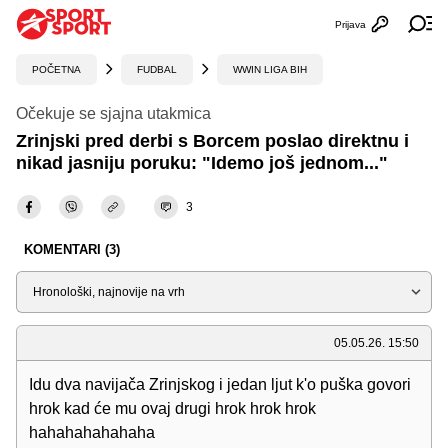
Prijava
Otvori profi
Ot
POČETNA
FUDBAL
WWIN LIGA BIH
Očekuje se sjajna utakmica
Zrinjski pred derbi s Borcem poslao direktnu i
nikad jasniju poruku: "Idemo još jednom..."
3
KOMENTARI (3)
Sortiraj
05.05.26. 15:50
Idu dva navijača Zrinjskog i jedan ljut k'o puška govori
hrok kad će mu ovaj drugi hrok hrok hrok
hahahahahahaha