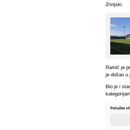
Zrinjski.
Ramić je pr
je došao u 
Bio je i st
kategorija
Potražite v