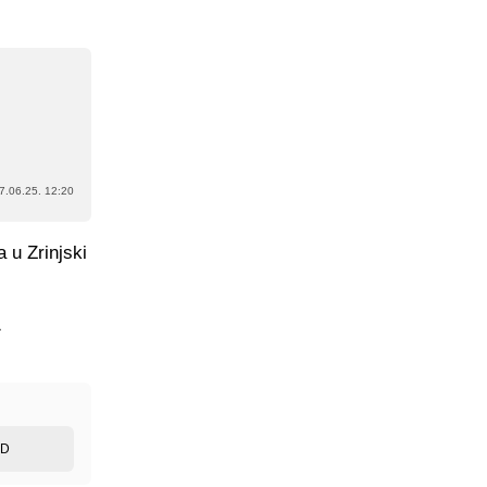
7.06.25. 12:20
 u Zrinjski
1
ED