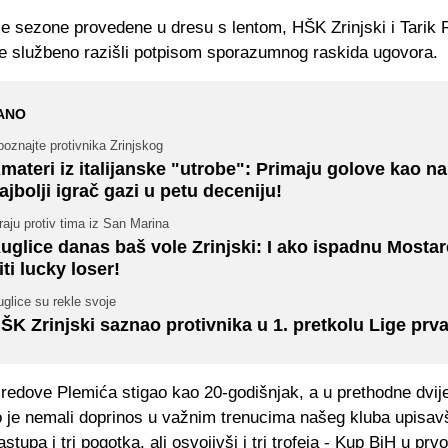
je sezone provedene u dresu s lentom, HŠK Zrinjski i Tarik
e službeno razišli potpisom sporazumnog raskida ugovora.
ANO
oznajte protivnika Zrinjskog
materi iz italijanske "utrobe": Primaju golove kao na 
ajbolji igrač gazi u petu deceniju!
raju protiv tima iz San Marina
uglice danas baš vole Zrinjski: I ako ispadnu Mostar
iti lucky loser!
glice su rekle svoje
ŠK Zrinjski saznao protivnika u 1. pretkolu Lige prv
redove Plemića stigao kao 20-godišnjak, a u prethodne dvije
 je nemali doprinos u važnim trenucima našeg kluba upisav
tupa i tri pogotka, ali osvojivši i tri trofeja - Kup BiH u prvo