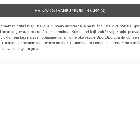
PRIKAŽI STRANICU KOMENTARA (0)
omentari odražavaju stavove njihovih autora/ica, a ne nužno i stavove portala Spor
i neće odgovarati za sadržaj tih kometara. Komentari koji sadrže vrijeđanja, psovan
iti uklonjeni bez najave i objašnjenja, ali to ne obavezuje SportSport.ba da obriše
la. Čitanjem prihvatate mogućnost da među komentarima mogu biti pronađeni sadrža
ti sa vašim uvjerenjima.