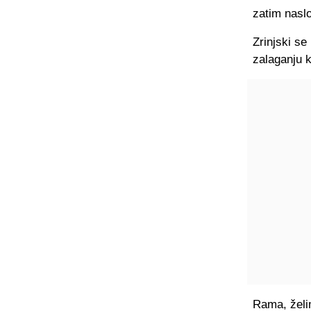
zatim nasl
Zrinjski s
zalaganju 
Rama, želim