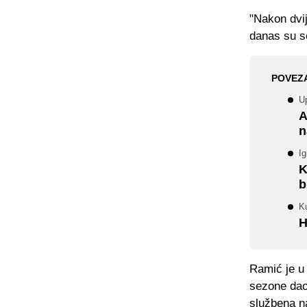
"Nakon dvi
danas su s
POVEZ
Up
A
n
Ig
K
b
Ku
H
Ramić je u 
sezone dao
službena nas