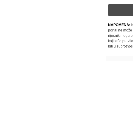
NAPOMENA:
K
portal ne može 
riječnik mogu b
koji krše pravi
biti u suprotnos