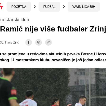
POČETNA
FUDBAL
WWIN LIGA BIH
mostarski klub
 Ramić nije više fudbaler Zri
:35,
Haris Zilić
u se promjene u redovima aktuelnih prvaka Bosne i Herc
jskog. U mostarskom klubu ozvaničen je još jedan odlaz