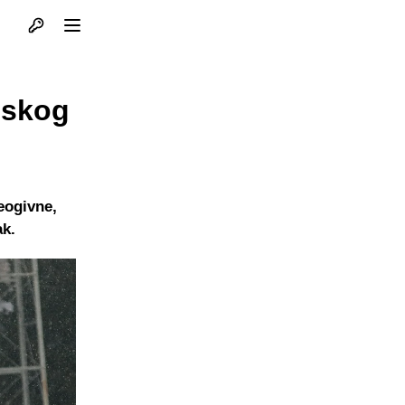
Otvori profil
Otvori meni
njskog
eogivne,
ak.