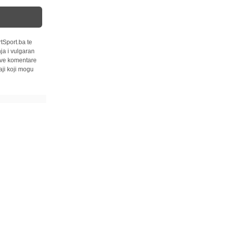
tSport.ba te
ja i vulgaran
 sve komentare
ji koji mogu