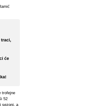
 Ramić
traci,
ci će
aka!
 trofejne
ši 52
j sezoni, a