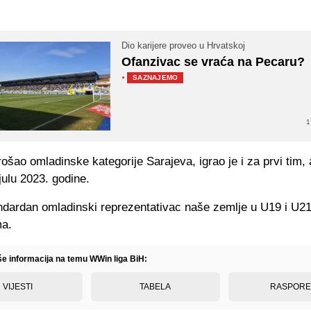
Dio karijere proveo u Hrvatskoj
Ofanzivac se vraća na Pecaru?
·
SAZNAJEMO
1
ošao omladinske kategorije Sarajeva, igrao je i za prvi tim, a
julu 2023. godine.
andardan omladinski reprezentativac naše zemlje u U19 i U2
ma.
iše informacija na temu WWin liga BiH:
VIJESTI
TABELA
RASPOR