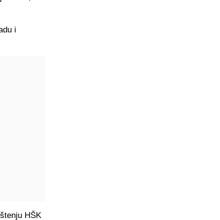
adu i
opštenju HŠK