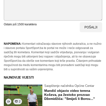
Ostalo još
1500
karaktera
POŠALJI
NAPOMENA:
Komentari odražavaju stavove njihovih autora/ica, a ne nužno
i stavove portala SportSport.ba te portal ne može i neće odgovarati za
sadržaj tih kometara. Komentari koji sadrže vrijeđanja, psovanja i vulgaran
riječnik mogu biti uklonjeni bez najave i objašnjenja, ali to ne obavezuje
SportSport.ba da obriše sve komentare koji krše pravila. Čitanjem prihvatate
mogućnost da među komentarima mogu biti pronađeni sadržaji koji mogu
biti u suprotnosti sa vašim uvjerenjima.
NAJNOVIJE VIJESTI
Saopštenje načelnika Općine Centar
Mandić objavio video terena
Koševa, pa žestoko prozvao
Džemidžića: "Smiješ li Borcu..."
2