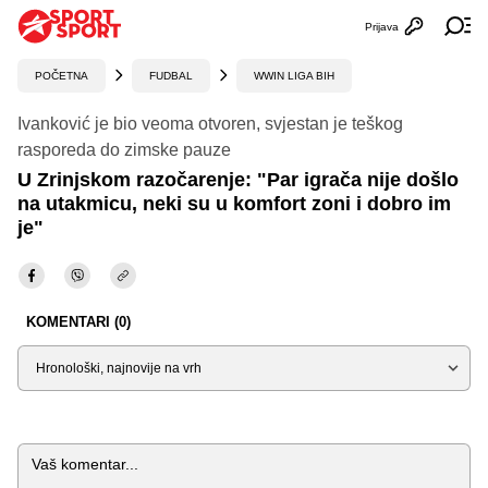
Prijava
Otvori profi
Ot
POČETNA
FUDBAL
WWIN LIGA BIH
Ivanković je bio veoma otvoren, svjestan je teškog
rasporeda do zimske pauze
U Zrinjskom razočarenje: "Par igrača nije došlo
na utakmicu, neki su u komfort zoni i dobro im
je"
KOMENTARI (0)
Sortiraj
Komentar