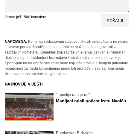
Ostalo još
1500
karaktera
POŠALJI
NAPOMENA:
Komentari odražavaju stavove njihovih autora/ica, a ne nužno
i stavove portala SportSport.ba te portal ne može i neće odgovarati za
sadržaj tih kometara. Komentari koji sadrže vrijeđanja, psovanja i vulgaran
riječnik mogu biti uklonjeni bez najave i objašnjenja, ali to ne obavezuje
SportSport.ba da obriše sve komentare koji krše pravila. Čitanjem prihvatate
mogućnost da među komentarima mogu biti pronađeni sadržaji koji mogu
biti u suprotnosti sa vašim uvjerenjima.
NAJNOVIJE VIJESTI
"I poslije rata je rat"
Manijaci odali počast Izetu Naniću
Eurobasket B divizije