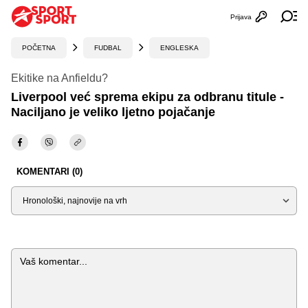
Prijava
Otvori profi
Ot
POČETNA
FUDBAL
ENGLESKA
Ekitike na Anfieldu?
Liverpool već sprema ekipu za odbranu titule -
Naciljano je veliko ljetno pojačanje
KOMENTARI (0)
Sortiraj
Komentar