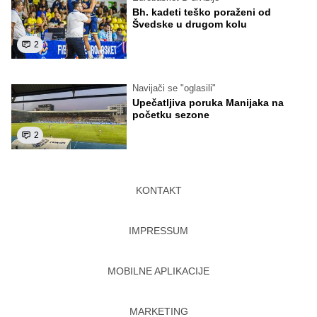
Bh. kadeti teško poraženi od
Švedske u drugom kolu
2
Navijači se "oglasili"
Upečatljiva poruka Manijaka na
početku sezone
2
KONTAKT
IMPRESSUM
MOBILNE APLIKACIJE
MARKETING