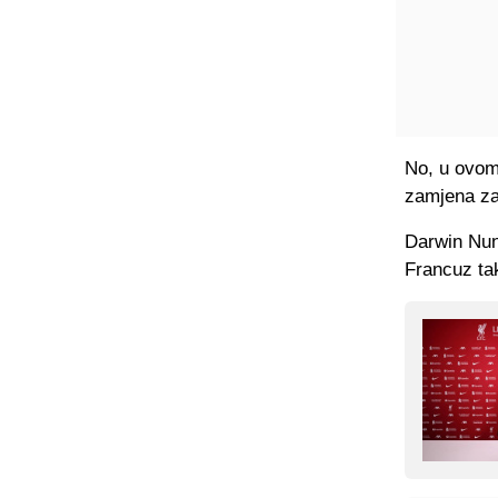
No, u ovom 
zamjena za
Darwin Nune
Francuz ta