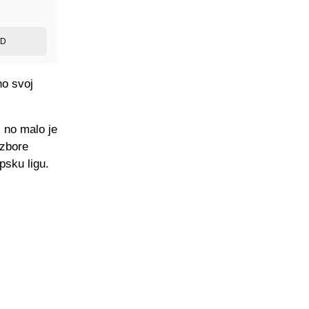
ED
no svoj
 no malo je
izbore
psku ligu.