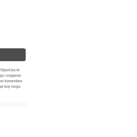
tSport.ba te
ja i vulgaran
 sve komentare
ji koji mogu