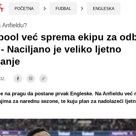
POČETNA
FUDBAL
ENGLESKA
a Anfieldu?
pool već sprema ekipu za od
 - Naciljano je veliko ljetno
anje
:32,
je na pragu da postane prvak Engleske. Na Anfieldu već 
njima za narednu sezone, te kuju plan za nadolazeći ljetni