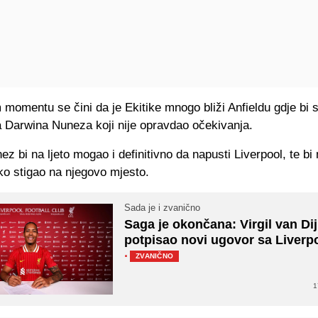
momentu se čini da je Ekitike mnogo bliži Anfieldu gdje bi 
 Darwina Nuneza koji nije opravdao očekivanja.
z bi na ljeto mogao i definitivno da napusti Liverpool, te bi
ko stigao na njegovo mjesto.
Sada je i zvanično
Saga je okončana: Virgil van Di
potpisao novi ugovor sa Liverp
·
ZVANIČNO
1