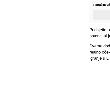
Potražite v
Podsjetimo,
potencijal 
Svemu doda
realno oček
igranje u 