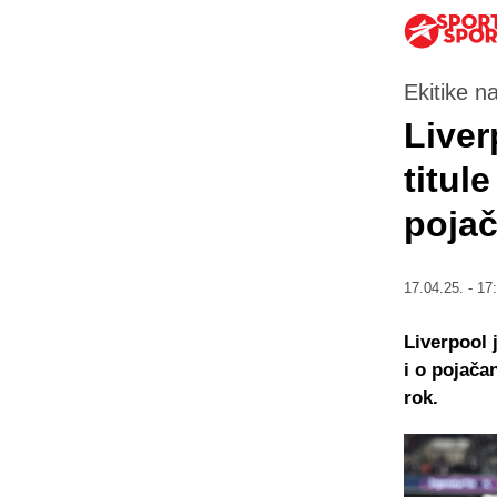
Ekitike n
Liver
titule
pojač
17.04.25. - 17
Liverpool 
i o pojača
rok.