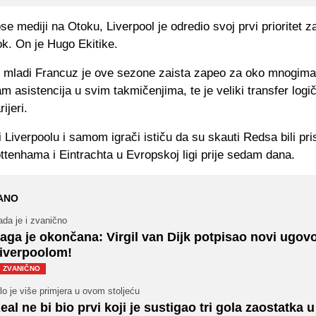
e mediji na Otoku, Liverpool je odredio svoj prvi prioritet za 
rok. On je Hugo Ekitike.
i mladi Francuz je ove sezone zaista zapeo za oko mnogima
m asistencija u svim takmičenjima, te je veliki transfer logič
ijeri.
ki Liverpoolu i samom igrači ističu da su skauti Redsa bili pri
ttenhama i Eintrachta u Evropskoj ligi prije sedam dana.
ANO
da je i zvanično
aga je okončana: Virgil van Dijk potpisao novi ugov
iverpoolom!
ZVANIČNO
lo je više primjera u ovom stoljeću
eal ne bi bio prvi koji je sustigao tri gola zaostatka u