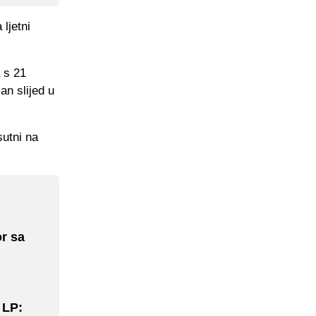
ljetni
 s 21
an slijed u
sutni na
or sa
 LP: