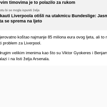
vim timovima je to polazilo za rukom
otu bi se mogla ispuniti želja
kauti Liverpoola otišli na utakmicu Bundeslige: Jasn
ta se sprema na ljeto
vjerovatno koštao najmanje 85 miliona eura ovog ljeta, ali to
ti problem za Liverpool.
drugim velikim imenima kao što su Viktor Gyokeres i Benja
lazi i na listi želja Arsenala.