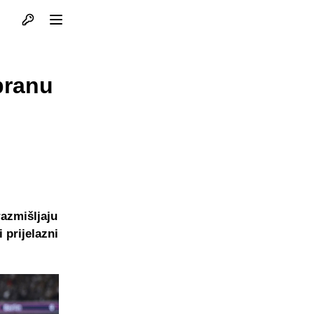
Otvori profil
Otvori meni
branu
razmišljaju
 prijelazni