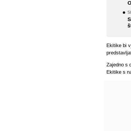
O
Sl
S
š
Ekitike bi 
predstavlja
Zajedno s 
Ekitike s na