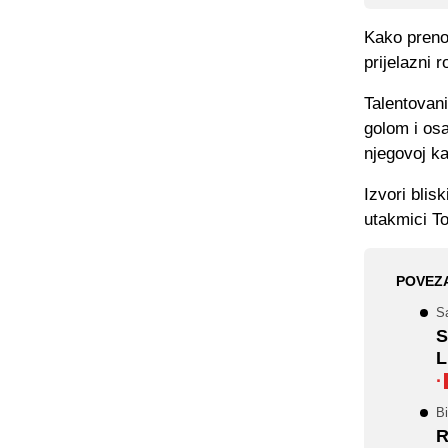
Kako prenos
prijelazni 
Talentovan
golom i osa
njegovoj kar
Izvori blis
utakmici To
POVEZ
Sa
S
L
·
Bi
R