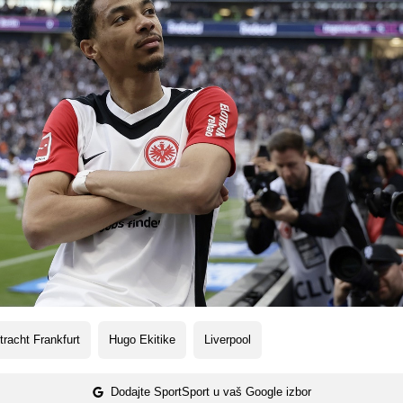
tracht Frankfurt
Hugo Ekitike
Liverpool
Dodajte SportSport u vaš Google izbor