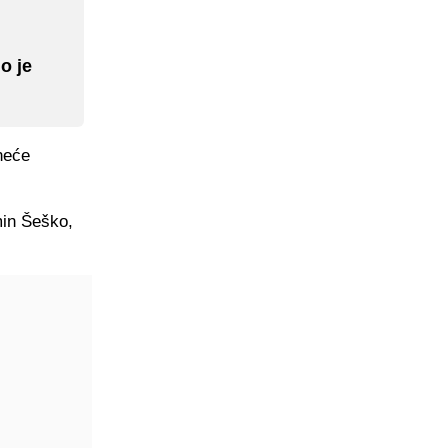
o je
 neće
min Šeško,