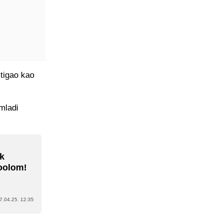
stigao kao
 mladi
jk
oolom!
7.04.25. 12:35