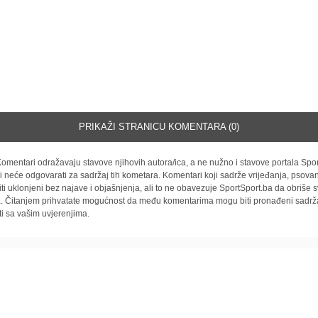
PRIKAŽI STRANICU KOMENTARA (0)
omentari odražavaju stavove njihovih autora/ica, a ne nužno i stavove portala Spor
i neće odgovarati za sadržaj tih kometara. Komentari koji sadrže vrijeđanja, psovan
iti uklonjeni bez najave i objašnjenja, ali to ne obavezuje SportSport.ba da obriše
la. Čitanjem prihvatate mogućnost da među komentarima mogu biti pronađeni sadrža
ti sa vašim uvjerenjima.