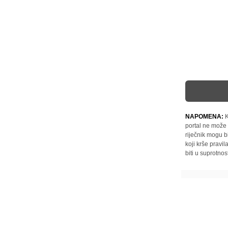
NAPOMENA:
K
portal ne može 
riječnik mogu b
koji krše pravi
biti u suprotnos