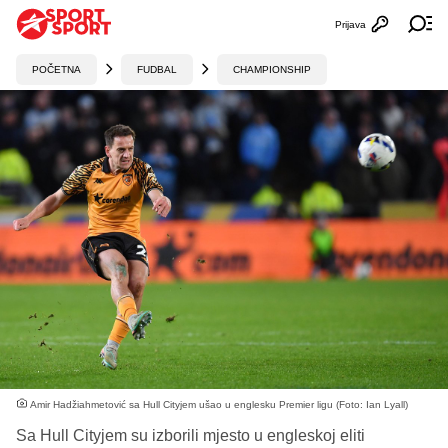
Prijava
Otvori profi
Ot
POČETNA
FUDBAL
CHAMPIONSHIP
Amir Hadžiahmetović sa Hull Cityjem ušao u englesku Premier ligu (Foto: Ian Lyall)
Sa Hull Cityjem su izborili mjesto u engleskoj eliti