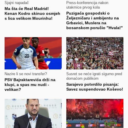
Sjajni napadač
Press-konferencija nakon
utakmice prvog kola
Ma šta će Real Madrid!
Puzigaća gospodski o
Kenan Kodro skinuo osmjeh
Željezničaru i ambijentu na
s lica velikom Mourinhu!
Grbavici, Muslera na
bosanskom poručio "Hvala!"
Nazire li se novi transfer?
Susret se neće igrati sigurno pred
domaćom publikom
PSV Bajraktarevića drži na
Sarajevo potvrdilo pisanja:
klupi, a spas mu nudi -
Savez suspendovao Koševo!
velikan?