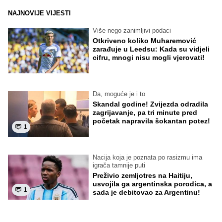
NAJNOVIJE VIJESTI
Više nego zanimljivi podaci
Otkriveno koliko Muharemović
zarađuje u Leedsu: Kada su vidjeli
cifru, mnogi nisu mogli vjerovati!
Da, moguće je i to
Skandal godine! Zvijezda odradila
zagrijavanje, pa tri minute pred
početak napravila šokantan potez!
1
Nacija koja je poznata po rasizmu ima
igrača tamnije puti
Preživio zemljotres na Haitiju,
usvojila ga argentinska porodica, a
1
sada je debitovao za Argentinu!