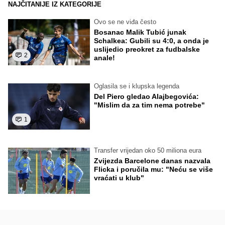
NAJČITANIJE IZ KATEGORIJE
Ovo se ne viđa često
Bosanac Malik Tubić junak
Schalkea: Gubili su 4:0, a onda je
uslijedio preokret za fudbalske
2
anale!
Oglasila se i klupska legenda
Del Piero gledao Alajbegovića:
"Mislim da za tim nema potrebe"
1
Transfer vrijedan oko 50 miliona eura
Zvijezda Barcelone danas nazvala
Flicka i poručila mu: "Neću se više
vraćati u klub"