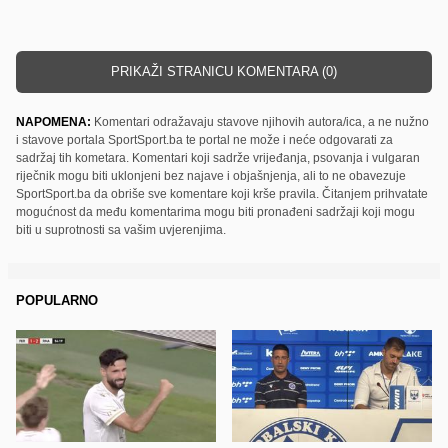
PRIKAŽI STRANICU KOMENTARA (0)
NAPOMENA:
Komentari odražavaju stavove njihovih autora/ica, a ne nužno
i stavove portala SportSport.ba te portal ne može i neće odgovarati za
sadržaj tih kometara. Komentari koji sadrže vrijeđanja, psovanja i vulgaran
riječnik mogu biti uklonjeni bez najave i objašnjenja, ali to ne obavezuje
SportSport.ba da obriše sve komentare koji krše pravila. Čitanjem prihvatate
mogućnost da među komentarima mogu biti pronađeni sadržaji koji mogu
biti u suprotnosti sa vašim uvjerenjima.
POPULARNO