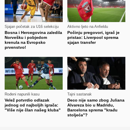
Sjajan početak za U16 selekciju
Aktivno ljeto na Anfieldu
Bosna i Hercegovina zaledila
Počinju pregovori, igrač je
Norvešku i pobjedom
pristao: Liverpool sprema
krenula na Evropsko
sjajan transfer
prvenstvo!
Rođeni napunili kasu
Tajni sastanak
Velež potvrdio odlazak
Deco nije samo zbog Juliana
jednog od najboljih igrača:
Alvareza bio u Madridu,
"Više nije član našeg kluba"
Barcelona sprema "krađu
stoljeća"?