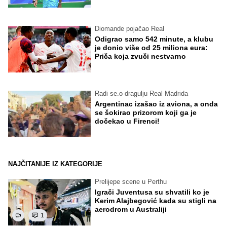
Diomande pojačao Real
Odigrao samo 542 minute, a klubu
je donio više od 25 miliona eura:
Priča koja zvuči nestvarno
Radi se.o dragulju Real Madrida
Argentinac izašao iz aviona, a onda
se šokirao prizorom koji ga je
dočekao u Firenci!
NAJČITANIJE IZ KATEGORIJE
Prelijepe scene u Perthu
Igrači Juventusa su shvatili ko je
Kerim Alajbegović kada su stigli na
aerodrom u Australiji
1