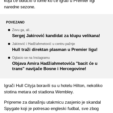
koja će odlučiti o tome ko će igrati u Premier ligi
naredne sezone.
POVEZANO
Zovu ga, ali...
Sergej Jakirović kandidat za klupu velikana!
Jakirović i Hadžiahmetović u centru pažnje
Hull traži direktan plasman u Premier ligu!
Oglasio se na Instagramu
Objava Amira Hadžiahmetovića "bacit će u
trans" navijače Bosne i Hercegovine!
Igrači Hull Cityja boravili su u hotelu Hilton, nekoliko
stotina metara od stadiona Wembley.
Pripreme za današnju utakmicu zasjenio je skandal
Spygate koji je potresao engleski fudbal, sve zbog