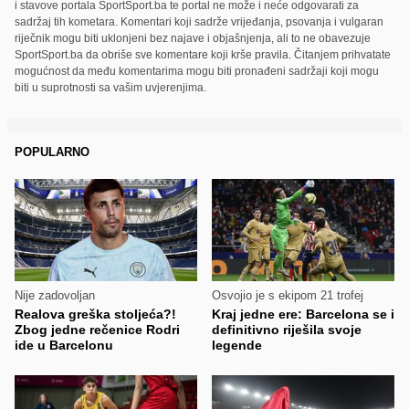
i stavove portala SportSport.ba te portal ne može i neće odgovarati za
sadržaj tih kometara. Komentari koji sadrže vrijeđanja, psovanja i vulgaran
riječnik mogu biti uklonjeni bez najave i objašnjenja, ali to ne obavezuje
SportSport.ba da obriše sve komentare koji krše pravila. Čitanjem prihvatate
mogućnost da među komentarima mogu biti pronađeni sadržaji koji mogu
biti u suprotnosti sa vašim uvjerenjima.
POPULARNO
Nije zadovoljan
Osvojio je s ekipom 21 trofej
Realova greška stoljeća?!
Kraj jedne ere: Barcelona se i
Zbog jedne rečenice Rodri
definitivno riješila svoje
ide u Barcelonu
legende