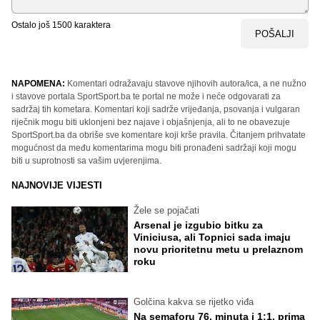
Ostalo još
1500
karaktera
POŠALJI
NAPOMENA:
Komentari odražavaju stavove njihovih autora/ica, a ne nužno
i stavove portala SportSport.ba te portal ne može i neće odgovarati za
sadržaj tih kometara. Komentari koji sadrže vrijeđanja, psovanja i vulgaran
riječnik mogu biti uklonjeni bez najave i objašnjenja, ali to ne obavezuje
SportSport.ba da obriše sve komentare koji krše pravila. Čitanjem prihvatate
mogućnost da među komentarima mogu biti pronađeni sadržaji koji mogu
biti u suprotnosti sa vašim uvjerenjima.
NAJNOVIJE VIJESTI
Žele se pojačati
Arsenal je izgubio bitku za
Viniciusa, ali Topnici sada imaju
novu prioritetnu metu u prelaznom
roku
Golčina kakva se rijetko viđa
Na semaforu 76. minuta i 1:1, prima