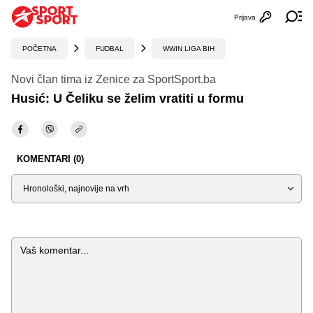
Prijava
Otvori profi
Ot
POČETNA
FUDBAL
WWIN LIGA BIH
Novi član tima iz Zenice za SportSport.ba
Husić: U Čeliku se želim vratiti u formu
KOMENTARI (0)
Sortiraj
Komentar