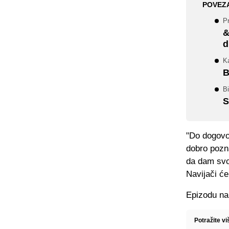
POVEZ
Pr
&
d
Ka
B
Bi
S
"Do dogovo
dobro pozna
da dam svo
Navijači će
Epizodu na 
Potražite v