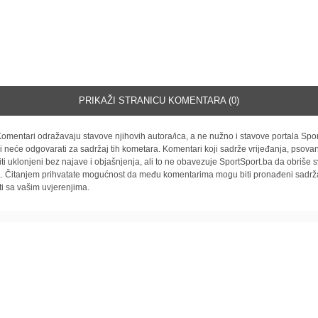
PRIKAŽI STRANICU KOMENTARA (0)
omentari odražavaju stavove njihovih autora/ica, a ne nužno i stavove portala Spor
i neće odgovarati za sadržaj tih kometara. Komentari koji sadrže vrijeđanja, psovan
iti uklonjeni bez najave i objašnjenja, ali to ne obavezuje SportSport.ba da obriše
la. Čitanjem prihvatate mogućnost da među komentarima mogu biti pronađeni sadrža
ti sa vašim uvjerenjima.