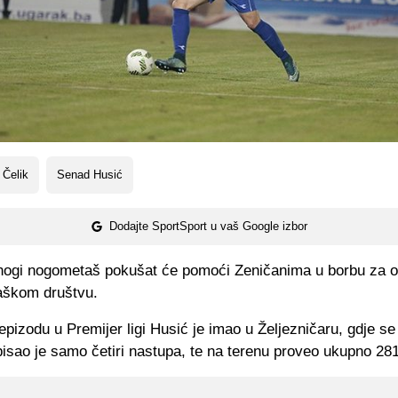
 Čelik
Senad Husić
Dodajte SportSport u vaš Google izbor
onogi nogometaš pokušat će pomoći Zeničanima u borbu za 
gaškom društvu.
epizodu u Premijer ligi Husić je imao u Željezničaru, gdje se 
pisao je samo četiri nastupa, te na terenu proveo ukupno 28