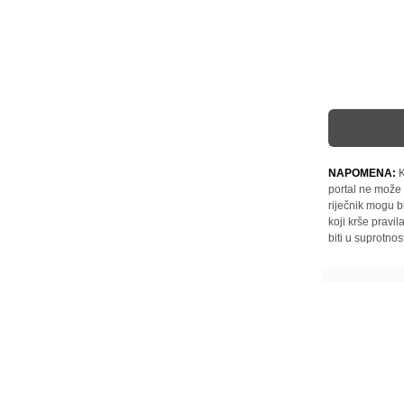
NAPOMENA:
K
portal ne može 
riječnik mogu b
koji krše pravi
biti u suprotnos