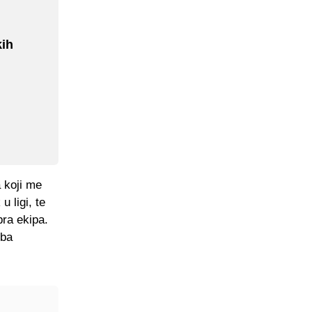
kih
 koji me
 ligi, te
ra ekipa.
.ba