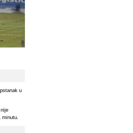
opstanak u
nije
1 minutu.