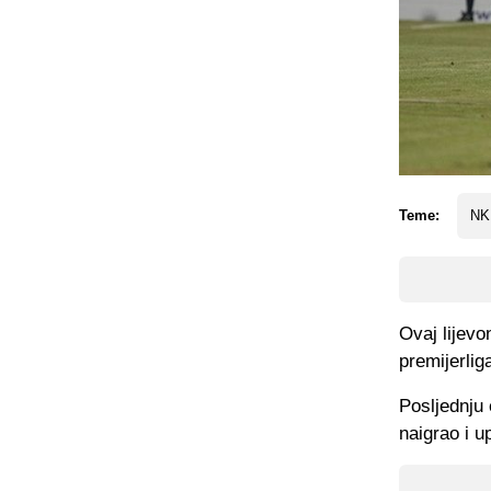
Teme:
NK
Ovaj lijev
premijerli
Posljednju 
naigrao i u