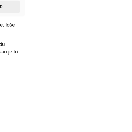
ED
e, loše
zdu
ao je tri