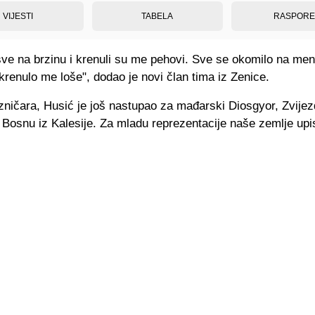
VIJESTI
TABELA
RASPOR
 sve na brzinu i krenuli su me pehovi. Sve se okomilo na men
krenulo me loše", dodao je novi član tima iz Zenice.
zničara, Husić je još nastupao za mađarski Diosgyor, Zvije
Bosnu iz Kalesije. Za mladu reprezentacije naše zemlje upis