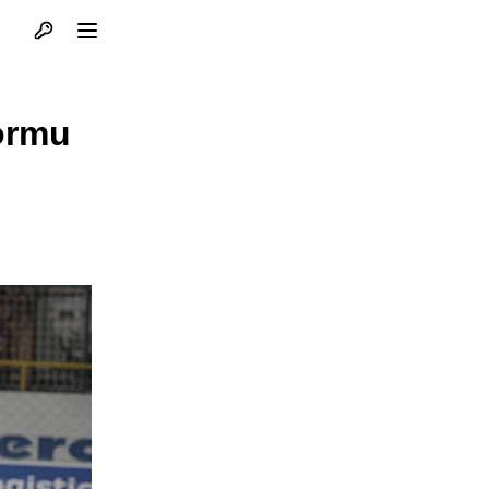
Otvori profil
Otvori meni
formu