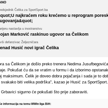
ANO
edsjednik Čelika za SportSport.ba
quot;U najkraćem roku krećemo u reprogram pores
ugovanja&quot;
rijeru nastavlja u inostranstvu
ojan Marković raskinuo ugovor sa Čelikom
vši defanzivac Željezničara
enad Husić novi igrač Čelika
ra sa Čelikom je došlo preko trenera Nedima Jusufbegovića
je. Pokušat ću da se vratim u formu i da izborimo opstanak u
j maksimum. Čelik je doveo dobra pojačanja i sada je to dob
 svakako biti velika podrška", kazao je Husić za SportSport
Grbavici sigurno će pokušati što prije zaboraviti.
iše informacija na temu WWin liga BiH: