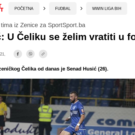
POČETNA
FUDBAL
WWIN LIGA BIH
 tima iz Zenice za SportSport.ba
: U Čeliku se želim vratiti u 
:21,
zeničkog Čelika od danas je Senad Husić (26).