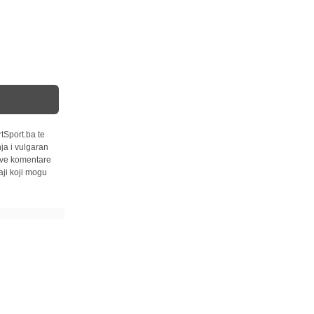
tSport.ba te
ja i vulgaran
 sve komentare
ji koji mogu