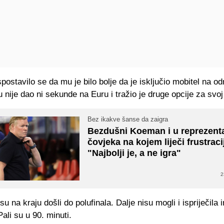
postavilo se da mu je bilo bolje da je isključio mobitel na o
ije dao ni sekunde na Euru i tražio je druge opcije za svoj
Bez ikakve šanse da zaigra
Bezdušni Koeman i u reprezenta
čovjeka na kojem liječi frustraci
"Najbolji je, a ne igra"
2
u na kraju došli do polufinala. Dalje nisu mogli i ispriječila 
ali su u 90. minuti.