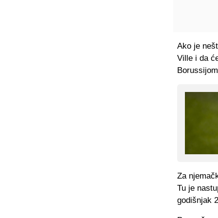
Ako je nešt
Ville i da 
Borussijom
Za njemački
Tu je nastu
godišnjak 