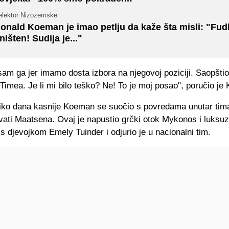
elektor Nizozemske
onald Koeman je imao petlju da kaže šta misli: "Fudb
ništen! Sudija je..."
sam ga jer imamo dosta izbora na njegovoj poziciji. Saopšt
imea. Je li mi bilo teško? Ne! To je moj posao", poručio je
liko dana kasnije Koeman se suočio s povredama unutar tima
vati Maatsena. Ovaj je napustio grčki otok Mykonos i luksuz
o s djevojkom Emely Tuinder i odjurio je u nacionalni tim.