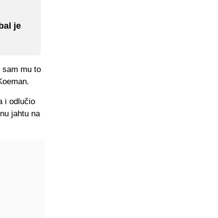
al je
io sam mu to
 Koeman.
 i odlučio
nu jahtu na