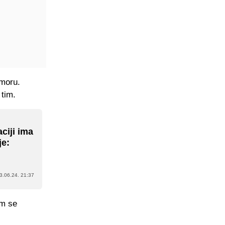
dmoru.
 tim.
ciji ima
je:
3.06.24. 21:37
im se