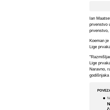
Ian Maatse
prvenstvo 
prvenstvo,
Koeman je 
Lige prvaka
"Razmišljao
Lige prvaka
Naravno, ra
godišnjaka 
POVEZ
N
N
č