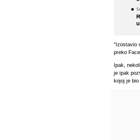
S
R
u
"Izostavio 
preko FaceT
Ipak, neko
je ipak poz
kojoj je bi