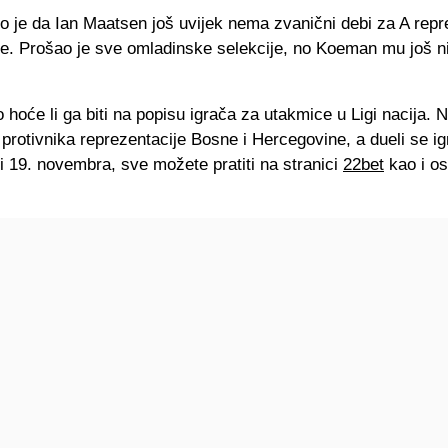
o je da Ian Maatsen još uvijek nema zvanični debi za A repr
. Prošao je sve omladinske selekcije, no Koeman mu još ni
 hoće li ga biti na popisu igrača za utakmice u Ligi nacija.
 protivnika reprezentacije Bosne i Hercegovine, a dueli se ig
i 19. novembra
, sve možete pratiti na stranici
22bet
kao i os