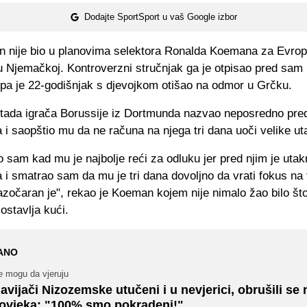
Dodajte SportSport u vaš Google izbor
n nije bio u planovima selektora Ronalda Koemana za Evro
u Njemačkoj. Kontroverzni stručnjak ga je otpisao pred sam 
 pa je 22-godišnjak s djevojkom otišao na odmor u Grčku.
tada igrača Borussije iz Dortmunda nazvao neposredno pred
 i saopštio mu da ne računa na njega tri dana uoči velike u
 sam kad mu je najbolje reći za odluku jer pred njim je utak
 i smatrao sam da mu je tri dana dovoljno da vrati fokus na f
zočaran je", rekao je Koeman kojem nije nimalo žao bilo št
ostavlja kući.
ANO
e mogu da vjeruju
avijači Nizozemske utučeni i u nevjerici, obrušili se
ovjeka: "100% smo pokradeni!"