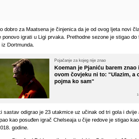
o dobro za Maatsena je činjenica da je od ovog ljeta novi čl
će ponovo igrati u Ligi prvaka. Prethodne sezone je stigao do 
 iz Dortmunda.
Pojačanje za kojeg nije znao
Koeman je Pjaniću barem znao 
ovom čovjeku ni to: "Ulazim, a
pojma ko sam"
1
 sastav odigrao je 23 utakmice uz učinak od tri gola i dvije 
pao kao posuđen igrač Chelseaja u čije redove je stigao kao
2018. godine.