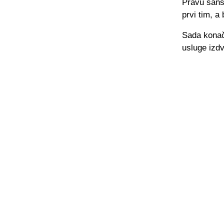
Pravu šans
prvi tim, a
Sada konač
usluge izdv