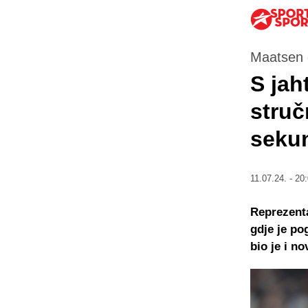
Maatsen 
S jah
struč
seku
11.07.24. - 20
Reprezenta
gdje je po
bio je i n