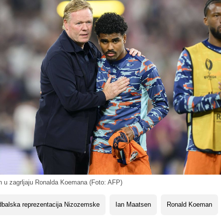
 u zagrljaju Ronalda Koemana (Foto: AFP)
balska reprezentacija Nizozemske
Ian Maatsen
Ronald Koeman