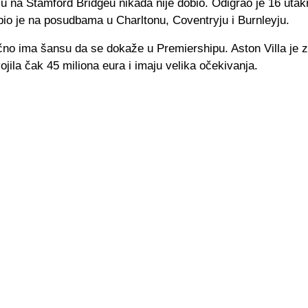
u na Stamford Bridgeu nikada nije dobio. Odigrao je 16 uta
 bio je na posudbama u Charltonu, Coventryju i Burnleyju.
no ima šansu da se dokaže u Premiershipu. Aston Villa je 
ojila čak 45 miliona eura i imaju velika očekivanja.