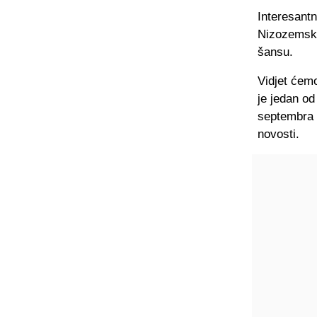
Interesantn
Nizozemske
šansu.
Vidjet ćemo
je jedan od
septembra 
novosti
.