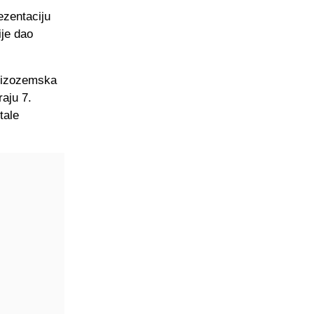
ezentaciju
je dao
 Nizozemska
raju 7.
tale