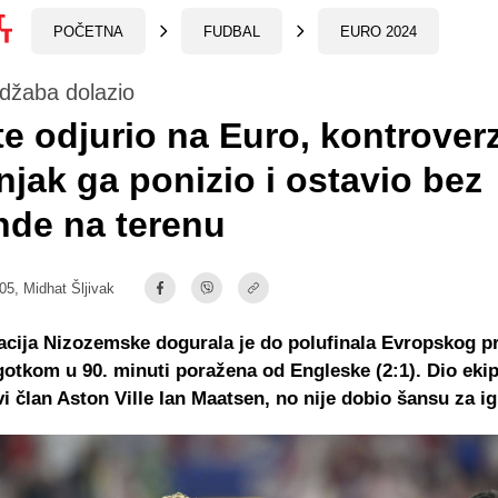
POČETNA
FUDBAL
EURO 2024
džaba dolazio
te odjurio na Euro, kontrover
njak ga ponizio i ostavio bez
nde na terenu
:05,
Midhat Šljivak
cija Nizozemske dogurala je do polufinala Evropskog p
gotkom u 90. minuti poražena od Engleske (2:1). Dio eki
ovi član Aston Ville Ian Maatsen, no nije dobio šansu za ig