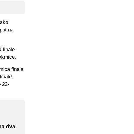
psko
put na
 finale
takmice.
mica finala
inale.
o 22-
 na dva