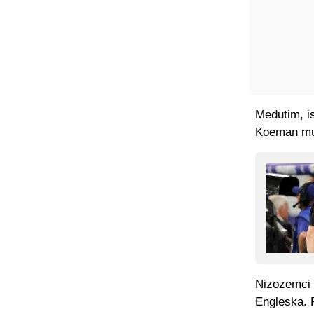
Međutim, is
Koeman mu n
Nizozemci s
Engleska. P