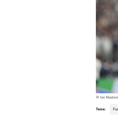
Ian Maatsen
Teme:
Fud