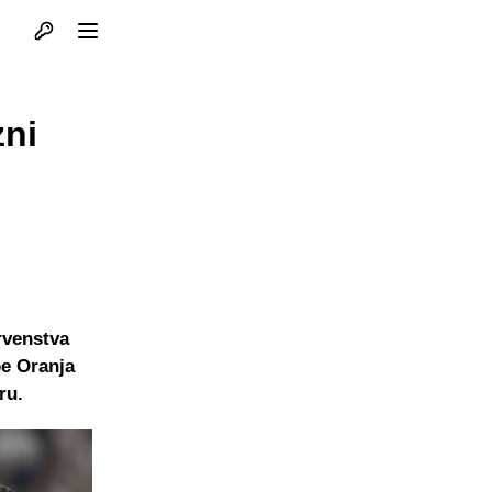
Otvori profil
Otvori meni
zni
rvenstva
pe Oranja
ru.