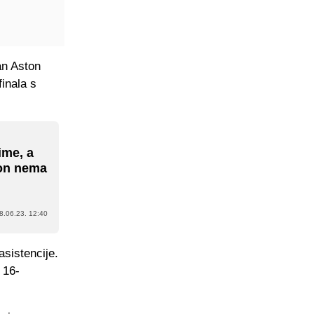
an Aston
finala s
ime, a
 on nema
8.06.23. 12:40
asistencije.
 16-