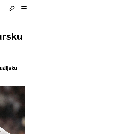
Otvori profil
Otvori meni
ursku
audijsku