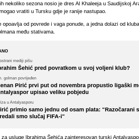
ih nekoliko sezona nosio je dres Al Khaleeja u Saudijskoj Ara
mogao vratiti u Tursku gdje je ranije nastupao.
 opoavlja od povrede i vaga ponude, a jedna dolazi od kluba 
olmana među stativama.
ANO
ostrani mediji pišu
brahim Šehić pred povratkom u svoj voljeni klub?
h. golman povrijeđen
enan Pirić prvi put od novembra propustio ligaški m
ntalyaspor upisao veliku pobjedu
iza u Antalyasporu
irić primio samo jednu od osam plata: "Razočarani 
redali smo slučaj FIFA-i"
 za usluge Ibrahima Šehića zainteresovan turski Antalyaspo