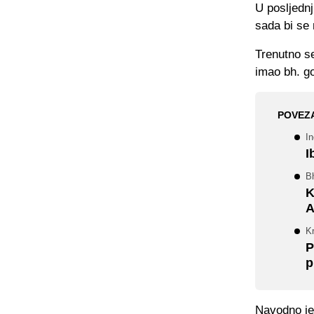
U posljednj
sada bi se 
Trenutno se
imao bh. g
POVEZ
In
I
B
K
A
Kr
P
p
Navodno je