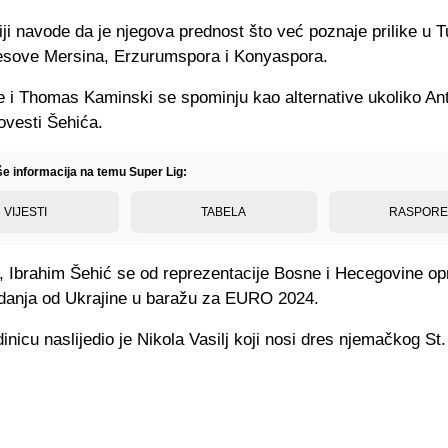
ji navode da je njegova prednost što već poznaje prilike u T
resove Mersina, Erzurumspora i Konyaspora.
te i Thomas Kaminski se spominju kao alternative ukoliko An
ovesti Šehića.
še informacija na temu Super Lig:
VIJESTI
TABELA
RASPOR
, Ibrahim Šehić se od reprezentacije Bosne i Hecegovine op
danja od Ukrajine u baražu za EURO 2024.
inicu naslijedio je Nikola Vasilj koji nosi dres njemačkog St.