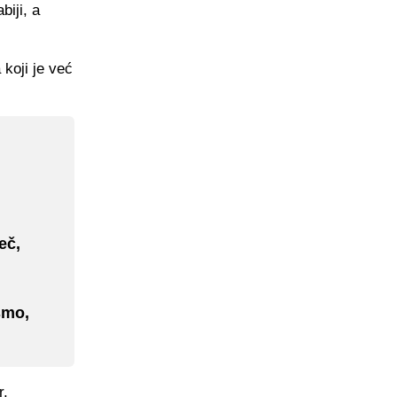
biji, a
koji je već
eč,
smo,
r.