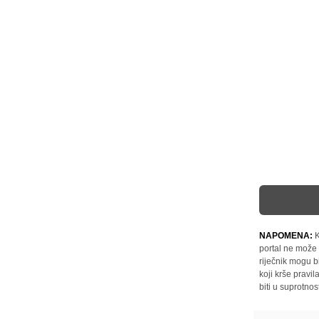
NAPOMENA:
K
portal ne može 
riječnik mogu b
koji krše pravi
biti u suprotnos