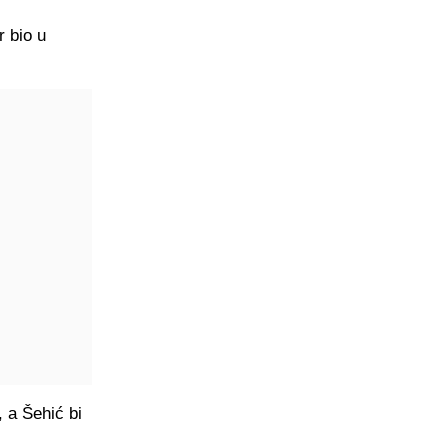
r bio u
, a Šehić bi