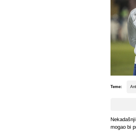
Teme:
Ant
Nekadašnji
mogao bi pr