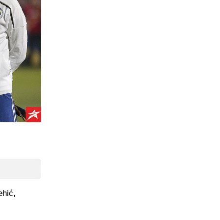
ehić,