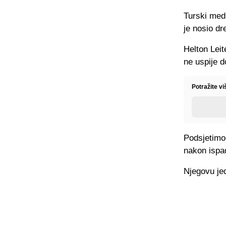
Turski medi
je nosio d
Helton Lei
ne uspije d
Potražite vi
Podsjetimo
nakon ispa
Njegovu jed