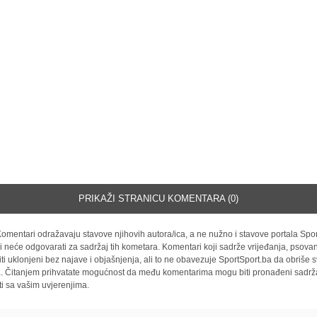
PRIKAŽI STRANICU KOMENTARA (0)
omentari odražavaju stavove njihovih autora/ica, a ne nužno i stavove portala Spor
i neće odgovarati za sadržaj tih kometara. Komentari koji sadrže vrijeđanja, psovan
iti uklonjeni bez najave i objašnjenja, ali to ne obavezuje SportSport.ba da obriše
la. Čitanjem prihvatate mogućnost da među komentarima mogu biti pronađeni sadrža
ti sa vašim uvjerenjima.