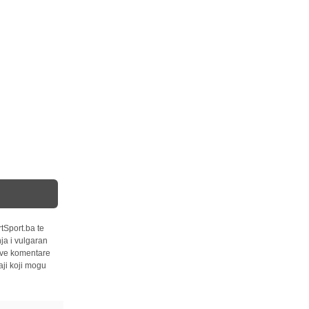
tSport.ba te
ja i vulgaran
 sve komentare
ji koji mogu