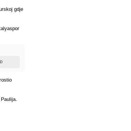
urskoj gdje
talyaspor
ED
rostio
 Paulija.