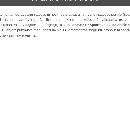
PRIKAŽI STRANICU KOMENTARA (0)
omentari odražavaju stavove njihovih autora/ica, a ne nužno i stavove portala Spor
i neće odgovarati za sadržaj tih kometara. Komentari koji sadrže vrijeđanja, psovan
iti uklonjeni bez najave i objašnjenja, ali to ne obavezuje SportSport.ba da obriše
la. Čitanjem prihvatate mogućnost da među komentarima mogu biti pronađeni sadrža
ti sa vašim uvjerenjima.