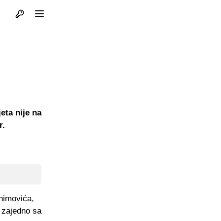
Otvori profil
Otvori meni
eta nije na
r.
himovića,
e zajedno sa