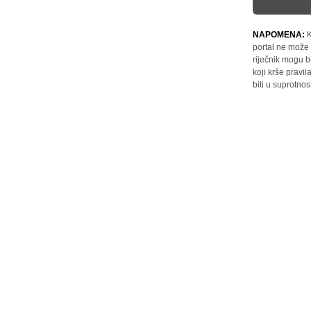
NAPOMENA:
K
portal ne može 
riječnik mogu b
koji krše pravi
biti u suprotnos