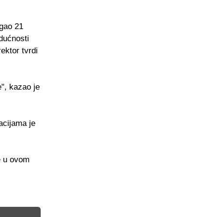
igao 21
udućnosti
ektor tvrdi
", kazao je
acijama je
ne u ovom