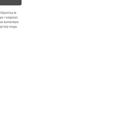
tSport.ba te
ja i vulgaran
 sve komentare
ji koji mogu