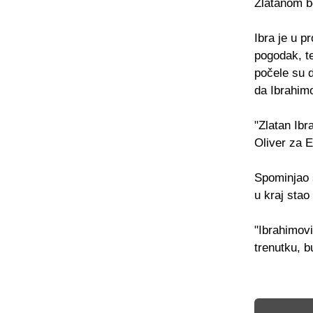
Zlatanom bo
Ibra je u p
pogodak, te
počele su d
da Ibrahimo
"Zlatan Ibr
Oliver za 
Spominjao 
u kraj stao
"Ibrahimovi
trenutku, b