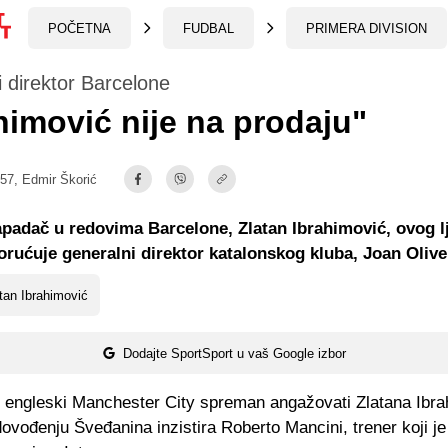
POČETNA
FUDBAL
PRIMERA DIVISION
 direktor Barcelone
himović nije na prodaju"
:57,
Edmir Škorić
padač u redovima Barcelone, Zlatan Ibrahimović, ovog lj
orućuje generalni direktor katalonskog kluba, Joan Olive
tan Ibrahimović
Dodajte SportSport u vaš Google izbor
 engleski Manchester City spreman angažovati Zlatana Ibra
dovođenju Šveđanina inzistira Roberto Mancini, trener koji j