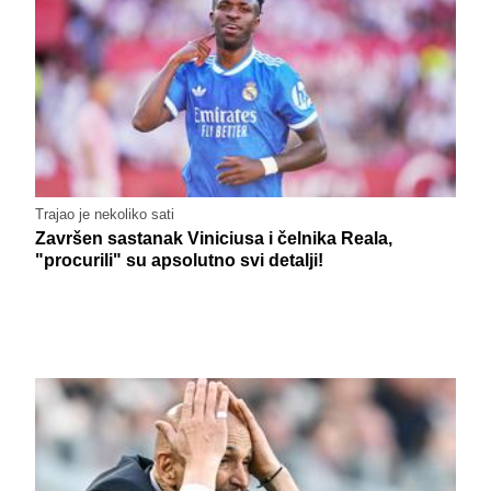
Trajao je nekoliko sati
Završen sastanak Viniciusa i čelnika Reala,
"procurili" su apsolutno svi detalji!