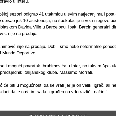
ravio u Interu.
rošloj sezoni odigrao 41 utakmicu u svim natjecanjima i post
 upisao još 10 asistencija, no špekulacije u vezi njegove b
olaskom Davida Ville u Barcelonu. Ipak, Barcin generalni dir
vić nije na prodaju.
ahimović nije na prodaju. Dobili smo neke neformalne ponude
El Mundo Deportivo.
se i mogući povratak Ibrahimovića u Inter, no takvim špekul
 predsjednik italijanskog kluba, Massimo Morrati.
ć će biti u mogućnosti da se vrati jer je on veliki igrač, ali 
udući da je naš tim sada izgrađen na vrlo različit način."