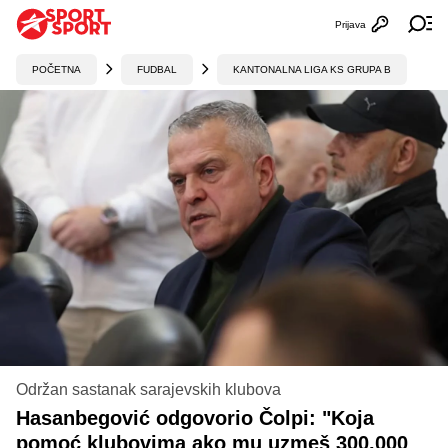
Prijava
Otvori profi
Ot
POČETNA
FUDBAL
KANTONALNA LIGA KS GRUPA B
Održan sastanak sarajevskih klubova
Hasanbegović odgovorio Čolpi: "Koja
pomoć klubovima ako mu uzmeš 300.000