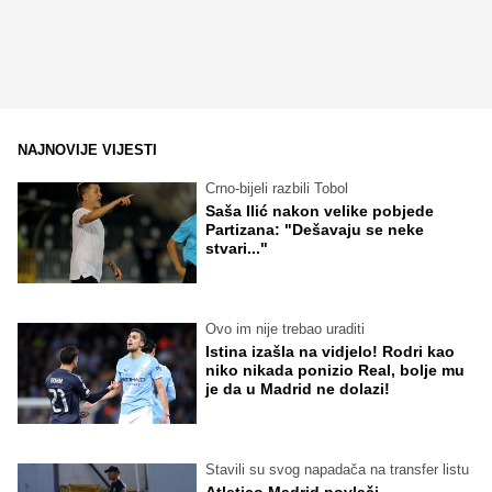
NAJNOVIJE VIJESTI
Crno-bijeli razbili Tobol
Saša Ilić nakon velike pobjede
Partizana: "Dešavaju se neke
stvari..."
Ovo im nije trebao uraditi
Istina izašla na vidjelo! Rodri kao
niko nikada ponizio Real, bolje mu
je da u Madrid ne dolazi!
Stavili su svog napadača na transfer listu
Atletico Madrid povlači