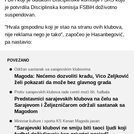
je potvrdila Disciplinska komisija FSBiH doživotno
suspendovan.
"Hvala gospodinu koji je stao na stranu ovih klubova,
nije reklama nego je tako", započeo je Hasanbegović,
pa nastavio:
POVEZANO
Održan sastanak sa sarajevskim klubovima
Magoda: Nećemo dozvoliti krađu, Vico Zeljković
želi pokazati da može bez glavnog grada
Protiv sarajevskih klubova rade centri moći bh. fudbala
Predstavnici sarajevskih klubova na čelu sa
Sarajevom i Željezničarom održali sastanak sa
Magodom
Ministar kulture i sporta KS Kenan Magoda jasan:
"Sarajevski klubovi ne smiju biti taoci ljudi koji