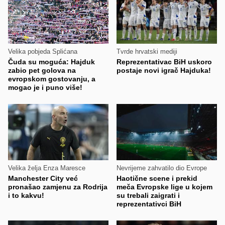
Velika pobjeda Splićana
Tvrde hrvatski mediji
Čuda su moguća: Hajduk
Reprezentativac BiH uskoro
zabio pet golova na
postaje novi igrač Hajduka!
evropskom gostovanju, a
mogao je i puno više!
Velika želja Enza Maresce
Nevrijeme zahvatilo dio Evrope
Manchester City već
Haotične scene i prekid
pronašao zamjenu za Rodrija
meča Evropske lige u kojem
i to kakvu!
su trebali zaigrati i
reprezentativci BiH