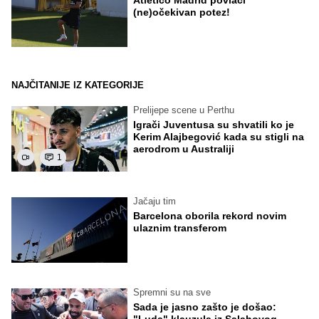
(ne)očekivan potez!
NAJČITANIJE IZ KATEGORIJE
Prelijepe scene u Perthu
Igrači Juventusa su shvatili ko je
Kerim Alajbegović kada su stigli na
aerodrom u Australiji
1
Jačaju tim
Barcelona oborila rekord novim
ulaznim transferom
Spremni su na sve
Sada je jasno zašto je došao:
"Luda" klauzula iz Salahovog