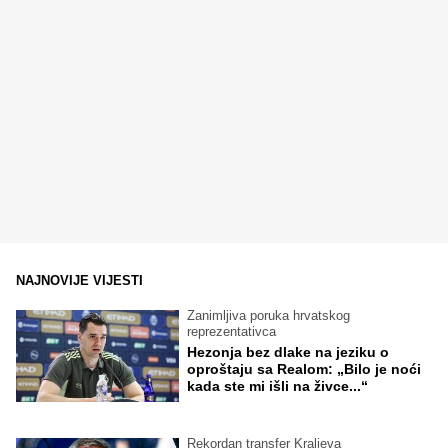
NAJNOVIJE VIJESTI
Zanimljiva poruka hrvatskog
reprezentativca
Hezonja bez dlake na jeziku o
oproštaju sa Realom: „Bilo je noći
kada ste mi išli na živce...“
Rekordan transfer Kraljeva