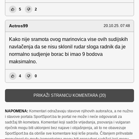
5
2
Actros99
20.10.25. 07:48
Kako nije sramota ovog marinovica vise ovih sudijskih
navlačenja da se nisu sklonil rudar sloga radnik da je
normalno sudjenje borac bi imao 9 bodova
maksimalno.
4
0
PRIKAŽI STRANICU KOMENTARA (20)
NAPOMENA:
Komentari odražavaju stavove njihovih autora/ica, a ne nužno
i stavove portala SportSport.ba te portal ne može i neće odgovarati za
sadržaj tih kometara. Komentari koji sadrže vrijeđanja, psovanja i vulgaran
riječnik mogu biti uklonjeni bez najave i objašnjenja, ali to ne obavezuje
SportSport.ba da obriše sve komentare koji krše pravila. Čitanjem prihvatate
mogućnost da među komentarima mogu biti pronađeni sadržaji koji mogu