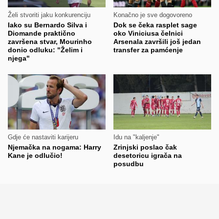
Želi stvoriti jaku konkurenciju
Konačno je sve dogovoreno
Iako su Bernardo Silva i
Dok se čeka rasplet sage
Diomande praktično
oko Viniciusa čelnici
završena stvar, Mourinho
Arsenala završili još jedan
donio odluku: "Želim i
transfer za pamćenje
njega"
Gdje će nastaviti karijeru
Idu na "kaljenje"
Njemačka na nogama: Harry
Zrinjski poslao čak
Kane je odlučio!
desetoricu igrača na
posudbu