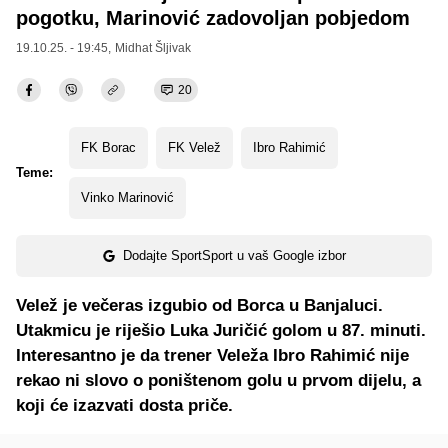
pogotku, Marinović zadovoljan pobjedom
19.10.25. - 19:45,
Midhat Šljivak
20
FK Borac
FK Velež
Ibro Rahimić
Teme:
Vinko Marinović
Dodajte SportSport u vaš Google izbor
Velež je večeras izgubio od Borca u Banjaluci.
Utakmicu je riješio Luka Juričić golom u 87. minuti.
Interesantno je da trener Veleža Ibro Rahimić nije
rekao ni slovo o poništenom golu u prvom dijelu, a
koji će izazvati dosta priče.