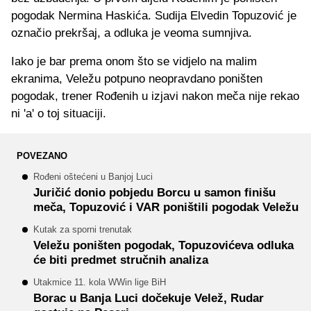
pogodak Nermina Haskića. Sudija Elvedin Topuzović je
označio prekršaj, a odluka je veoma sumnjiva.
Iako je bar prema onom što se vidjelo na malim
ekranima, Veležu potpuno neopravdano poništen
pogodak, trener Rođenih u izjavi nakon meča nije rekao
ni 'a' o toj situaciji.
POVEZANO
Rođeni oštećeni u Banjoj Luci
Juričić donio pobjedu Borcu u samon finišu
meča, Topuzović i VAR poništili pogodak Veležu
Kutak za sporni trenutak
Veležu poništen pogodak, Topuzovićeva odluka
će biti predmet stručnih analiza
Utakmice 11. kola WWin lige BiH
Borac u Banja Luci dočekuje Velež, Rudar