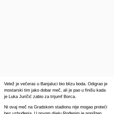
Velež je večeras u Banjaluci bio blizu boda. Odigrao je
mostarski tim jako dobar meč, ali je pao u finišu kada
je Luka Juričić zabio za trijumf Borca.
Ni ovaj meč na Gradskom stadionu nije mogao proteći
bez uzbuđenja. U prvom dijelu Rođenim je poništen