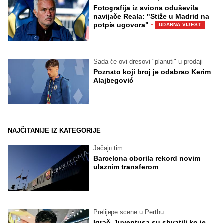
Fotografija iz aviona oduševila
navijače Reala: "Stiže u Madrid na
·
potpis ugovora"
UDARNA VIJEST
Sada će ovi dresovi "planuti" u prodaji
Poznato koji broj je odabrao Kerim
Alajbegović
NAJČITANIJE IZ KATEGORIJE
Jačaju tim
Barcelona oborila rekord novim
ulaznim transferom
Prelijepe scene u Perthu
Igrači Juventusa su shvatili ko je