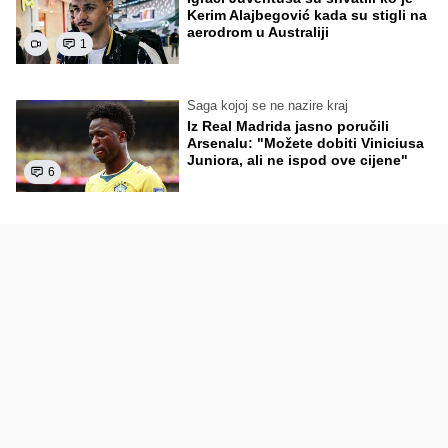
Kerim Alajbegović kada su stigli na
aerodrom u Australiji
1
Saga kojoj se ne nazire kraj
Iz Real Madrida jasno poručili
Arsenalu: "Možete dobiti Viniciusa
Juniora, ali ne ispod ove cijene"
6