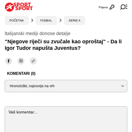
Prijava
Otvori profi
Ot
POČETNA
FUDBAL
SERIE A
Italijanski mediji donose detalje
"Njegove riječi su zvučale kao oproštaj" - Da li
Igor Tudor napušta Juventus?
KOMENTARI (0)
Sortiraj
Komentar