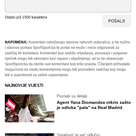
Ostalo još
1500
karaktera
POŠALJI
NAPOMENA:
Komentari odražavaju stavove njihovih autora/ica, a ne nužno
i stavove portala SportSport.ba te portal ne može i neće odgovarati za
sadržaj tih kometara. Komentari koji sadrže vrijeđanja, psovanja i vulgaran
riječnik mogu biti uklonjeni bez najave i objašnjenja, ali to ne obavezuje
SportSport.ba da obriše sve komentare koji krše pravila. Čitanjem prihvatate
mogućnost da među komentarima mogu biti pronađeni sadržaji koji mogu
biti u suprotnosti sa vašim uvjerenjima.
NAJNOVIJE VIJESTI
Poznati su detalji
Agent Yana Diomandea otkrio zašto
je odluka "pala" na Real Madrid
Smajlović je već odlučio