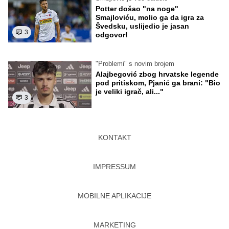
Potter došao "na noge"
Smajloviću, molio ga da igra za
Švedsku, uslijedio je jasan
3
odgovor!
"Problemi" s novim brojem
Alajbegović zbog hrvatske legende
pod pritiskom, Pjanić ga brani: "Bio
je veliki igrač, ali..."
3
KONTAKT
IMPRESSUM
MOBILNE APLIKACIJE
MARKETING