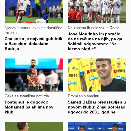
Njegov status u ekipi se drastično
Ne zanima ih odlazak iz Reala
mijenja
Jose Mourinho im poručio
Zna se ko je najveći gubitnik
da ne računa na njih, pa ga
u Barceloni dolaskom
šokirali odgovorom: "Ne
Rodrija
idemo nigdje"
Čeka se zvanična potvrda
Promijenio sredinu
Postignut je dogovor:
Samed Baždar predstavljen u
Mohamed Salah ima novi
novom klubu: Zmaj potpisao
klub
ugovor do 2031. godine