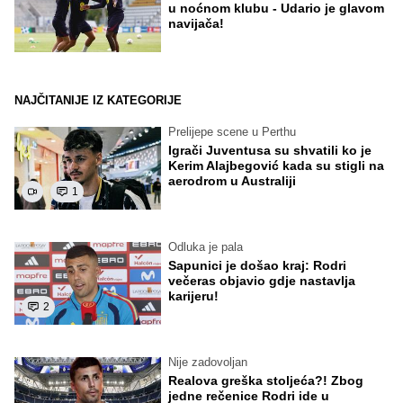
u noćnom klubu - Udario je glavom
navijača!
NAJČITANIJE IZ KATEGORIJE
Prelijepe scene u Perthu
Igrači Juventusa su shvatili ko je
Kerim Alajbegović kada su stigli na
aerodrom u Australiji
1
Odluka je pala
Sapunici je došao kraj: Rodri
večeras objavio gdje nastavlja
karijeru!
2
Nije zadovoljan
Realova greška stoljeća?! Zbog
jedne rečenice Rodri ide u