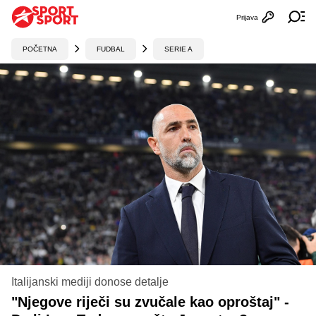
Prijava
Otvori profi
Ot
POČETNA
FUDBAL
SERIE A
Italijanski mediji donose detalje
"Njegove riječi su zvučale kao oproštaj" -