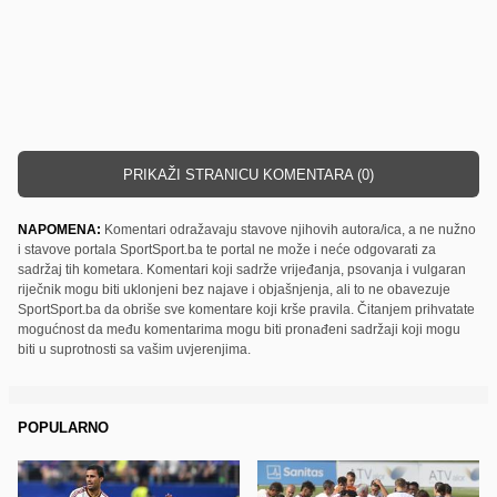
PRIKAŽI STRANICU KOMENTARA (0)
NAPOMENA:
Komentari odražavaju stavove njihovih autora/ica, a ne nužno
i stavove portala SportSport.ba te portal ne može i neće odgovarati za
sadržaj tih kometara. Komentari koji sadrže vrijeđanja, psovanja i vulgaran
riječnik mogu biti uklonjeni bez najave i objašnjenja, ali to ne obavezuje
SportSport.ba da obriše sve komentare koji krše pravila. Čitanjem prihvatate
mogućnost da među komentarima mogu biti pronađeni sadržaji koji mogu
biti u suprotnosti sa vašim uvjerenjima.
POPULARNO