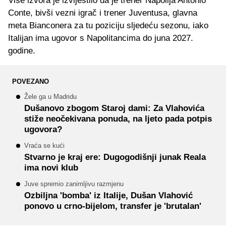
Više izvora je izvijestilo da je trener Napolija Antonio
Conte, bivši vezni igrač i trener Juventusa, glavna
meta Bianconera za tu poziciju sljedeću sezonu, iako
Italijan ima ugovor s Napolitancima do juna 2027.
godine.
POVEZANO
Žele ga u Madridu
Dušanovo zbogom Staroj dami: Za Vlahovića
stiže neočekivana ponuda, na ljeto pada potpis
ugovora?
Vraća se kući
Stvarno je kraj ere: Dugogodišnji junak Reala
ima novi klub
Juve spremio zanimljivu razmjenu
Ozbiljna 'bomba' iz Italije, Dušan Vlahović
ponovo u crno-bijelom, transfer je 'brutalan'