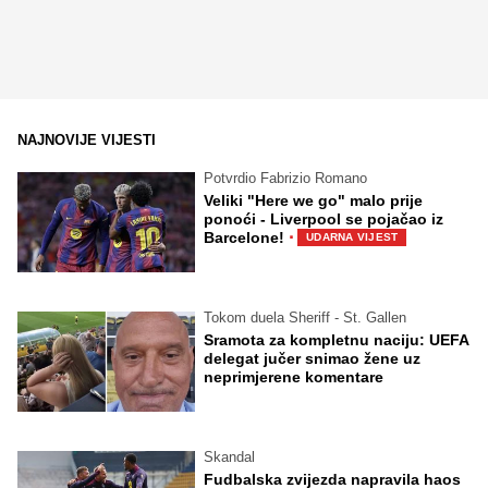
NAJNOVIJE VIJESTI
Potvrdio Fabrizio Romano
Veliki "Here we go" malo prije
ponoći - Liverpool se pojačao iz
·
Barcelone!
UDARNA VIJEST
Tokom duela Sheriff - St. Gallen
Sramota za kompletnu naciju: UEFA
delegat jučer snimao žene uz
neprimjerene komentare
Skandal
Fudbalska zvijezda napravila haos