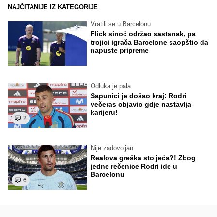
NAJČITANIJE IZ KATEGORIJE
Vratili se u Barcelonu
Flick sinoć održao sastanak, pa
trojici igrača Barcelone saopštio da
napuste pripreme
Odluka je pala
Sapunici je došao kraj: Rodri
večeras objavio gdje nastavlja
karijeru!
2
Nije zadovoljan
Realova greška stoljeća?! Zbog
jedne rečenice Rodri ide u
Barcelonu
6