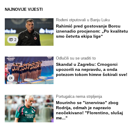
NAJNOVIJE VIJESTI
Rođeni otputovali u Banju Luku
Rahimić pred gostovanje Borcu
iznenadio procjenom: „Po kvalitetu
smo četvrta ekipa lige“
2
Odlučili su se uraditi to
Skandal u Zagrebu: Crnogorci
upozorili na nepravdu, a onda
potezom tokom himne šokirali sve!
Portugalca nema strpljenja
Mourinho se "iznervirao" zbog
Rodrija, odmah je napravio
neočekivano! "Florentino, slušaj
me..."