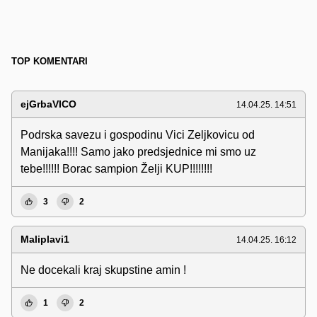
TOP KOMENTARI
ejGrbaVICO
14.04.25. 14:51
Podrska savezu i gospodinu Vici Zeljkovicu od
Manijaka!!!! Samo jako predsjednice mi smo uz
tebe!!!!!! Borac sampion Želji KUP!!!!!!!!
3
2
Maliplavi1
14.04.25. 16:12
Ne docekali kraj skupstine amin !
1
2