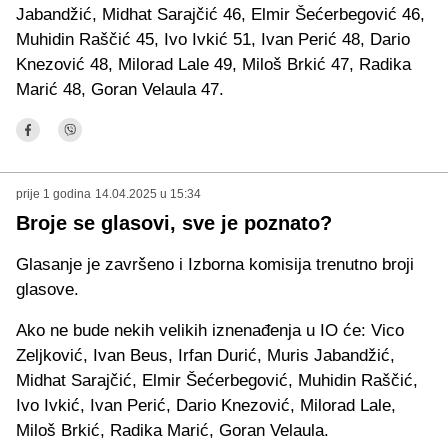
Jabandžić, Midhat Sarajčić 46, Elmir Šećerbegović 46,
Muhidin Raščić 45, Ivo Ivkić 51, Ivan Perić 48, Dario
Knezović 48, Milorad Lale 49, Miloš Brkić 47, Radika
Marić 48, Goran Velaula 47.
prije 1 godina
14.04.2025 u 15:34
Broje se glasovi, sve je poznato?
Glasanje je završeno i Izborna komisija trenutno broji
glasove.
Ako ne bude nekih velikih iznenađenja u IO će: Vico
Zeljković, Ivan Beus, Irfan Durić, Muris Jabandžić,
Midhat Sarajčić, Elmir Šećerbegović, Muhidin Raščić,
Ivo Ivkić, Ivan Perić, Dario Knezović, Milorad Lale,
Miloš Brkić, Radika Marić, Goran Velaula.