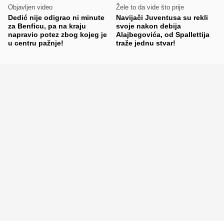
Objavljen video
Žele to da vide što prije
Dedić nije odigrao ni minute
Navijači Juventusa su rekli
za Benficu, pa na kraju
svoje nakon debija
napravio potez zbog kojeg je
Alajbegovića, od Spallettija
u centru pažnje!
traže jednu stvar!