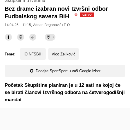
Skupština u Neumu
Bez drame izabran novi Izvršni odbor
Fudbalskog saveza BiH
UŽIVO
14.04.25. - 11:15,
Adnan Beganović / E.O.
3
Teme:
IO NFSBiH
Vico Zeljković
Dodajte SportSport u vaš Google izbor
Početak Skupštine planiran je u 12 sati na kojoj će
se birati članovi Izvršnog odbora na četverogodišnji
mandat.