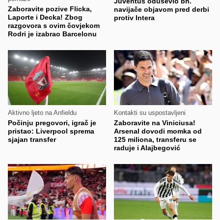
Juventus oduševio bh.
Zaboravite pozive Flicka,
navijače objavom pred derbi
Laporte i Decka! Zbog
protiv Intera
razgovora s ovim čovjekom
Rodri je izabrao Barcelonu
Aktivno ljeto na Anfieldu
Kontakti su uspostavljeni
Počinju pregovori, igrač je
Zaboravite na Viniciusa!
pristao: Liverpool sprema
Arsenal dovodi momka od
sjajan transfer
125 miliona, transferu se
raduje i Alajbegović