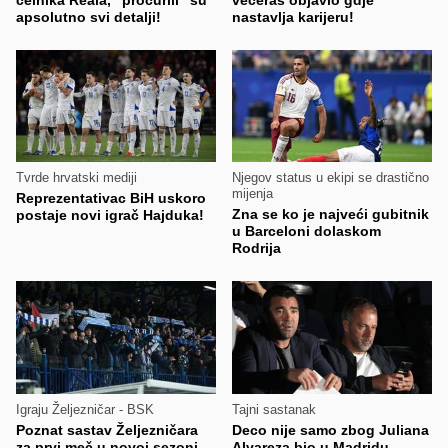
apsolutno svi detalji!
nastavlja karijeru!
Tvrde hrvatski mediji
Njegov status u ekipi se drastično
mijenja
Reprezentativac BiH uskoro
Zna se ko je najveći gubitnik
postaje novi igrač Hajduka!
u Barceloni dolaskom
Rodrija
Igraju Željezničar - BSK
Tajni sastanak
Poznat sastav Željezničara
Deco nije samo zbog Juliana
za prvi meč u novoj sezoni
Alvareza bio u Madridu,