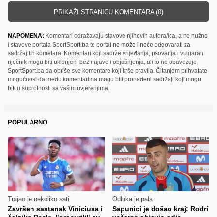
PRIKAŽI STRANICU KOMENTARA (0)
NAPOMENA:
Komentari odražavaju stavove njihovih autora/ica, a ne nužno
i stavove portala SportSport.ba te portal ne može i neće odgovarati za
sadržaj tih kometara. Komentari koji sadrže vrijeđanja, psovanja i vulgaran
riječnik mogu biti uklonjeni bez najave i objašnjenja, ali to ne obavezuje
SportSport.ba da obriše sve komentare koji krše pravila. Čitanjem prihvatate
mogućnost da među komentarima mogu biti pronađeni sadržaji koji mogu
biti u suprotnosti sa vašim uvjerenjima.
POPULARNO
Trajao je nekoliko sati
Odluka je pala
Završen sastanak Viniciusa i
Sapunici je došao kraj: Rodri
čelnika Reala, "procurili" su
večeras objavio gdje