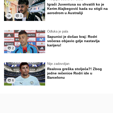
Igrači Juventusa su shvatili ko je
Kerim Alajbegović kada su stigli na
aerodrom u Australiji
1
Odluka je pala
Sapunici je došao kraj: Rodri
večeras objavio gdje nastavlja
karijeru!
2
Nije zadovoljan
Realova greška stoljeća?! Zbog
jedne rečenice Rodri ide u
Barcelonu
6