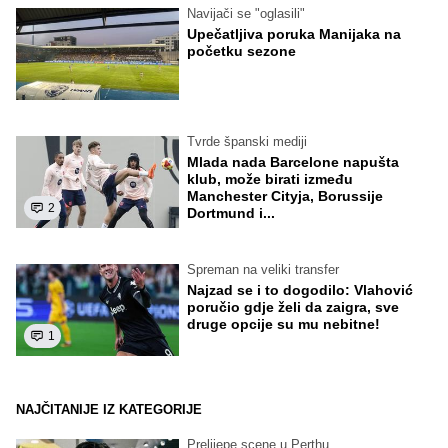
Navijači se "oglasili"
Upečatljiva poruka Manijaka na
početku sezone
Tvrde španski mediji
Mlada nada Barcelone napušta
klub, može birati između
Manchester Cityja, Borussije
2
Dortmund i...
Spreman na veliki transfer
Najzad se i to dogodilo: Vlahović
poručio gdje želi da zaigra, sve
druge opcije su mu nebitne!
1
NAJČITANIJE IZ KATEGORIJE
Prelijepe scene u Perthu