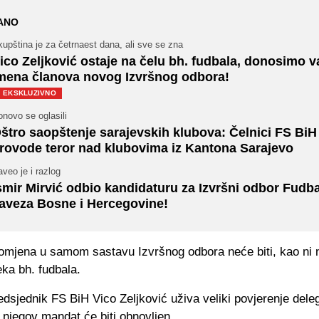
ANO
upština je za četrnaest dana, ali sve se zna
ico Zeljković ostaje na čelu bh. fudbala, donosimo v
mena članova novog Izvršnog odbora!
EKSKLUZIVNO
novo se oglasili
štro saopštenje sarajevskih klubova: Čelnici FS BiH
rovode teror nad klubovima iz Kantona Sarajevo
veo je i razlog
smir Mirvić odbio kandidaturu za Izvršni odbor Fudb
aveza Bosne i Hercegovine!
romjena u samom sastavu Izvršnog odbora neće biti, kao ni 
ka bh. fudbala.
edsjednik FS BiH Vico Zeljković uživa veliki povjerenje dele
 njegov mandat će biti obnovljen.