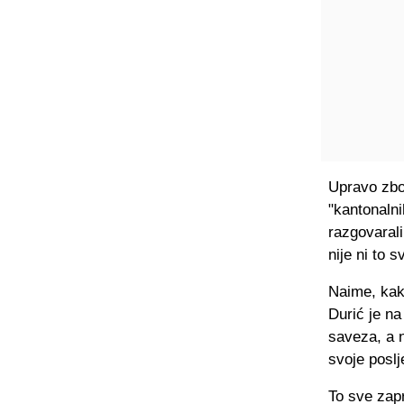
Upravo zbo
"kantonaln
razgovarali
nije ni to s
Naime, kak
Durić je na
saveza, a n
svoje poslj
To sve zapr