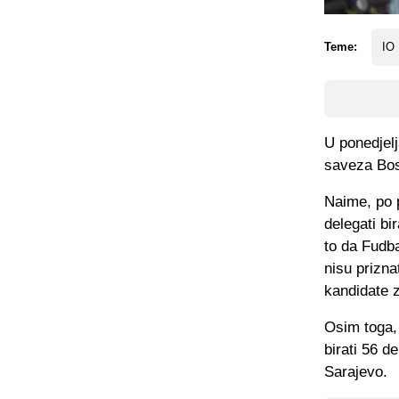
Teme:
IO
U ponedjel
saveza Bos
Naime, po p
delegati b
to da Fudb
nisu prizn
kandidate 
Osim toga,
birati 56 d
Sarajevo.