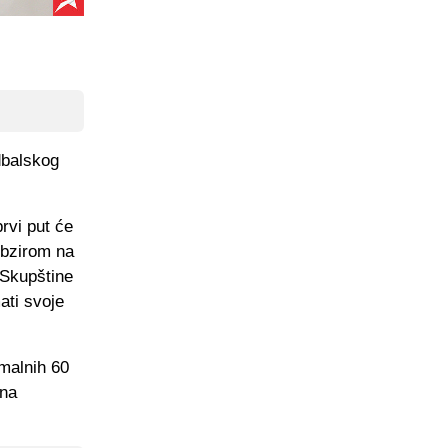
dbalskog
rvi put će
obzirom na
(Skupštine
ati svoje
malnih 60
ona