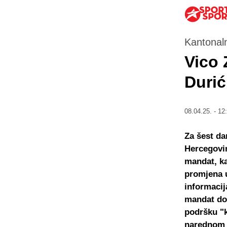
Kantonaln
Vico 
Durić
08.04.25. - 12
Za šest da
Hercegovin
mandat, ka
promjena u
informacij
mandat dop
podršku "k
narednom 