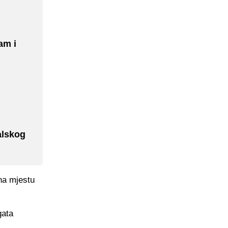
am i
alskog
na mjestu
gata