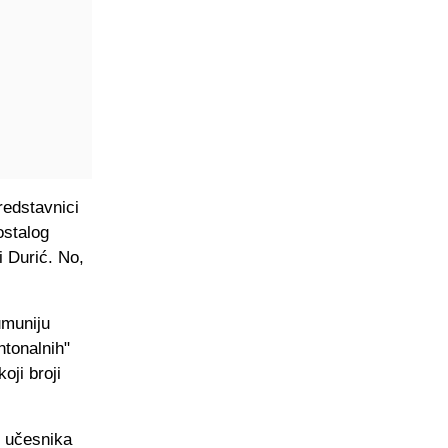
redstavnici
ostalog
i Durić. No,
umuniju
ntonalnih"
oji broji
d učesnika