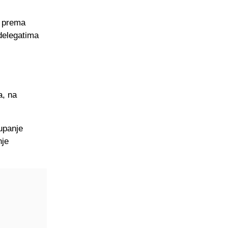
, prema
delegatima
a, na
upanje
nje