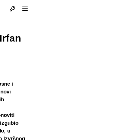
Otvori profil
Otvori meni
Irfan
osne i
 novi
ih
noviti
 izgubio
do, u
a Izvršnog