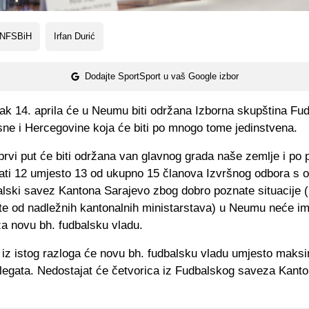
 NFSBiH
Irfan Durić
Dodajte SportSport u vaš Google izbor
jak 14. aprila će u Neumu biti održana Izborna skupština Fu
ne i Hercegovine koja
će biti po mnogo tome jedinstvena.
rvi put će biti održana van glavnog grada naše zemlje i po p
irati 12 umjesto 13 od ukupno 15 članova Izvršnog odbora s 
alski savez Kantona Sarajevo zbog dobro poznate situacije 
ate od nadležnih kantonalnih ministarstava) u Neumu neće im
za novu bh. fudbalsku vladu.
 iz istog razloga će novu bh. fudbalsku vladu umjesto maksi
elegata. Nedostajat će četvorica iz Fudbalskog saveza Kant