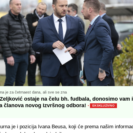
na je za četrnaest dana, ali sve se zna
Zeljković ostaje na čelu bh. fudbala, donosimo vam i
a članova novog Izvršnog odbora!
·
EKSKLUZIVNO
urna je i pozicija Ivana Beusa, koji će prema našim informac