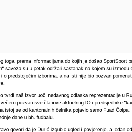
g toga, prema informacijama do kojih je došao SportSport p
ih" saveza su u petak održali sastanak na kojem su između 
 i o predstojećim izborima, a na isti nije bio pozvan pomenut
ve.
o tvrdi naš izvor uoči nedavnog odlaska reprezentacije u R
 večeru pozvao sve članove aktuelnog IO i predsjednike "ka
a istoj se od kantonalnih čelnika pojavio samo Fuad Čolpa, k
ednje dane u bh. fudbalu.
avo govori da je Durić izgubio ugled i povjerenje, a jedan o