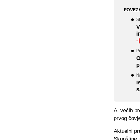
POVEZ
Sk
V
i
·
Po
O
p
Na
I
s
A, većih p
prvog čovje
Aktuelni pr
Skupštine i