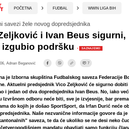
POČETNA
FUDBAL
WWIN LIGA BIH
i savezi žele novog dopredsjednika
Zeljković i Ivan Beus sigurni, 
 izgubio podršku
·
SAZNAJEMO
:06,
Adnan Beganović
7
na je Izborna skupština Fudbalskog saveza Federacije B
e. Aktuelni predsjednik Vico Zeljković će sigurno dobiti
o i jedan od dva dopredsjednika Ivan Beus. No, iako već
 Izvršnom odboru neće biti, sve je izvjesnije, bar prema
ama do kojih je došao SportSport, da Irfan Durić neće ob
redsjednika. Naše nezvanične informacije govore da je
antonalnih" saveza, te da će ukoliko se ne desi neko ču
četverogodišnjem mandatu obavljati samo funkciju član