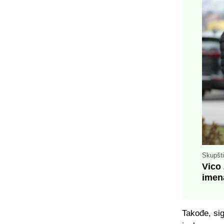
Skupšti
Vico 
imen
Takođe, sig