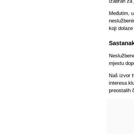
izabran za
Međutim, u
neslužbeni
koji dolaze
Sastanak
Neslužbene
mjestu dopr
Naš izvor 
interesa
kl
preostalih 