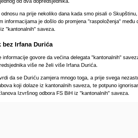
 jednog od dva dopredsjednika.
 odnosu na prije nekoliko dana kada smo pisali o Skupštinu
m informacijama je došlo do promjena "raspoloženja" među 
 iz "kantonalnih" saveza.
 bez Irfana Durića
 informacije govore da većina delegata "kantonalnih" savez
edsjednika više ne želi više Irfana Durića.
tvrdi da se Duriću zamjera mnogo toga, a prije svega nezast
ubova koji dolaze iz kantonalnih saveza, te potpuno ignorisa
članova Izvršnog odbora FS BiH iz "kantonalnih" saveza.