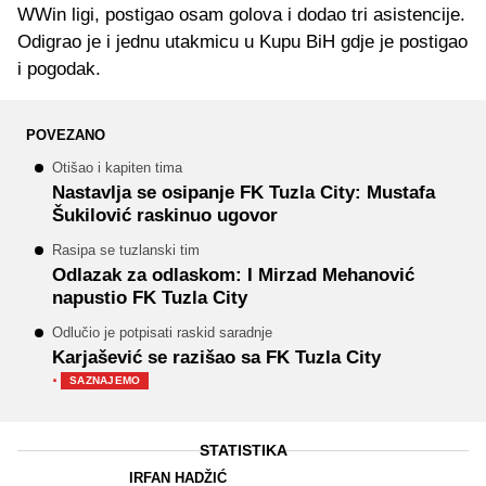
WWin ligi, postigao osam golova i dodao tri asistencije.
Odigrao je i jednu utakmicu u Kupu BiH gdje je postigao
i pogodak.
POVEZANO
Otišao i kapiten tima
Nastavlja se osipanje FK Tuzla City: Mustafa
Šukilović raskinuo ugovor
Rasipa se tuzlanski tim
Odlazak za odlaskom: I Mirzad Mehanović
napustio FK Tuzla City
Odlučio je potpisati raskid saradnje
Karjašević se razišao sa FK Tuzla City
·
SAZNAJEMO
STATISTIKA
IRFAN HADŽIĆ