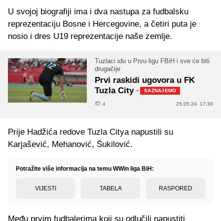
U svojoj biografiji ima i dva nastupa za fudbalsku
reprezentaciju Bosne i Hercegovine, a četiri puta je
nosio i dres U19 reprezentacije naše zemlje.
Tuzlaci idu u Prvu ligu FBiH i sve će biti
drugačije
Prvi raskidi ugovora u FK
Tuzla City
·
SAZNAJEMO
4
25.05.24. 17:30
Prije Hadžića redove Tuzla Citya napustili su
Karjašević, Mehanović, Šukilović.
Potražite više informacija na temu WWin liga BiH:
VIJESTI
TABELA
RASPORED
Među prvim fudbalerima koji su odlučili napustiti