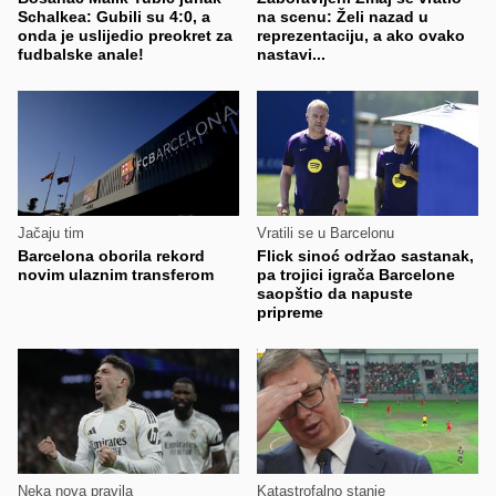
Schalkea: Gubili su 4:0, a
na scenu: Želi nazad u
onda je uslijedio preokret za
reprezentaciju, a ako ovako
fudbalske anale!
nastavi...
Jačaju tim
Vratili se u Barcelonu
Barcelona oborila rekord
Flick sinoć održao sastanak,
novim ulaznim transferom
pa trojici igrača Barcelone
saopštio da napuste
pripreme
Neka nova pravila
Katastrofalno stanje