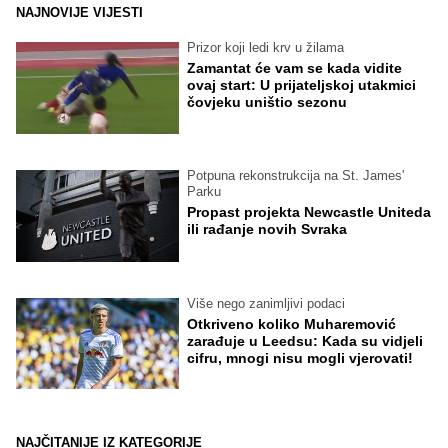
NAJNOVIJE VIJESTI
Prizor koji ledi krv u žilama
Zamantat će vam se kada vidite
ovaj start: U prijateljskoj utakmici
čovjeku uništio sezonu
Potpuna rekonstrukcija na St. James'
Parku
Propast projekta Newcastle Uniteda
ili rađanje novih Svraka
Više nego zanimljivi podaci
Otkriveno koliko Muharemović
zarađuje u Leedsu: Kada su vidjeli
cifru, mnogi nisu mogli vjerovati!
NAJČITANIJE IZ KATEGORIJE