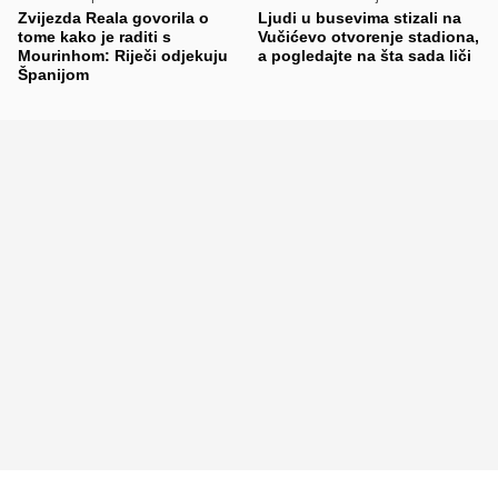
Zvijezda Reala govorila o
Ljudi u busevima stizali na
tome kako je raditi s
Vučićevo otvorenje stadiona,
Mourinhom: Riječi odjekuju
a pogledajte na šta sada liči
Španijom