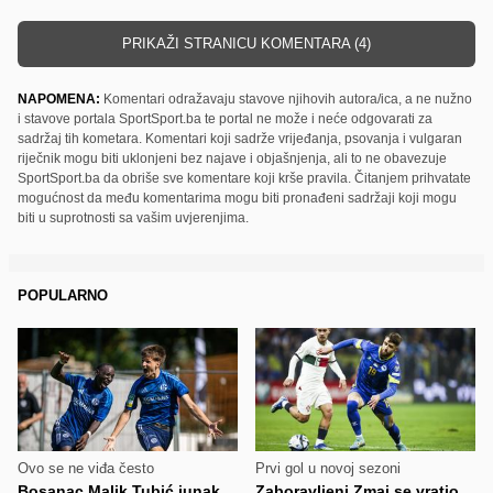
PRIKAŽI STRANICU KOMENTARA (4)
NAPOMENA:
Komentari odražavaju stavove njihovih autora/ica, a ne nužno
i stavove portala SportSport.ba te portal ne može i neće odgovarati za
sadržaj tih kometara. Komentari koji sadrže vrijeđanja, psovanja i vulgaran
riječnik mogu biti uklonjeni bez najave i objašnjenja, ali to ne obavezuje
SportSport.ba da obriše sve komentare koji krše pravila. Čitanjem prihvatate
mogućnost da među komentarima mogu biti pronađeni sadržaji koji mogu
biti u suprotnosti sa vašim uvjerenjima.
POPULARNO
Ovo se ne viđa često
Prvi gol u novoj sezoni
Bosanac Malik Tubić junak
Zaboravljeni Zmaj se vratio