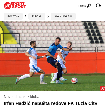
Prijava
Otvori profi
Ot
POČETNA
FUDBAL
WWIN LIGA BIH
Novi odlazak iz kluba
Irfan Hadžić napušta redove FK Tuzla City