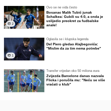
Ovo se ne viđa često
Bosanac Malik Tubić junak
Schalkea: Gubili su 4:0, a onda je
uslijedio preokret za fudbalske
2
anale!
Oglasila se i klupska legenda
Del Piero gledao Alajbegovića:
"Mislim da za tim nema potrebe"
1
Transfer vrijedan oko 50 miliona eura
Zvijezda Barcelone danas nazvala
Flicka i poručila mu: "Neću se više
vraćati u klub"