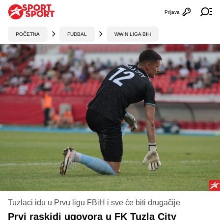
Prijava
Otvori profi
Ot
POČETNA
FUDBAL
WWIN LIGA BIH
Tuzlaci idu u Prvu ligu FBiH i sve će biti drugačije
Prvi raskidi ugovora u FK Tuzla City