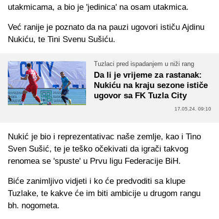
utakmicama, a bio je 'jedinica' na osam utakmica.
Već ranije je poznato da na pauzi ugovori ističu Ajdinu
Nukiću, te Tini Svenu Sušiću.
Tuzlaci pred ispadanjem u niži rang
Da li je vrijeme za rastanak:
Nukiću na kraju sezone ističe
ugovor sa FK Tuzla City
17.05.24. 09:10
Nukić je bio i reprezentativac naše zemlje, kao i Tino
Sven Sušić, te je teško očekivati da igrači takvog
renomea se 'spuste' u Prvu ligu Federacije BiH.
Biće zanimljivo vidjeti i ko će predvoditi sa klupe
Tuzlake, te kakve će im biti ambicije u drugom rangu
bh. nogometa.