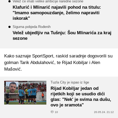
Velež će imati velike ambicije naredne sezone
Klafurić i Mlinarić najavili pohod na titulu:
"Imamo samopouzdanje, želimo napraviti
iskorak"
Sigurna pobjeda Rođenih
Velež ubjedljiv na Tušnju: Šou Mlinarića za kraj
sezone
Kako saznaje SportSport, raskid saradnje dogovorili su
golman Tarik Abdulahović, te Rijad Kobiljar i Alen
Mašović.
Tuzla City je ispao iz lige
Rijad Kobiljar jedan od
rijetkih koji se usudio dići
glas: "Nek' je svima na dušu,
ovo je sramota"
10
20.05.24. 21:12