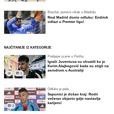
Brazilac ponovo višak u Madridu
Real Madrid donio odluku: Endrick
odlazi u Premier ligu!
NAJČITANIJE IZ KATEGORIJE
Prelijepe scene u Perthu
Igrači Juventusa su shvatili ko je
Kerim Alajbegović kada su stigli na
aerodrom u Australiji
1
Odluka je pala
Sapunici je došao kraj: Rodri
večeras objavio gdje nastavlja
karijeru!
2