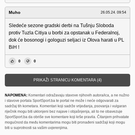
Muho
26.05.24. 09:54
Sledeće sezone gradski derbi na Tušnju Sloboda
protiv Tuzla Citiya u borbi za opstanak u Federalnoj,
dok će bosonogi i gologuzi seljaci iz Olova harati u PL
BiH !
0
0
PRIKAŽI STRANICU KOMENTARA (4)
NAPOMENA:
Komentari odražavaju stavove njihovih autora/ica, a ne nužno
i stavove portala SportSport.ba te portal ne može i neće odgovarati za
sadržaj tih kometara. Komentari koji sadrže vrijeđanja, psovanja i vulgaran
riječnik mogu biti uklonjeni bez najave i objašnjenja, ali to ne obavezuje
SportSport.ba da obriše sve komentare koji krše pravila. Čitanjem prihvatate
mogućnost da među komentarima mogu biti pronađeni sadržaji koji mogu
biti u suprotnosti sa vašim uvjerenjima.