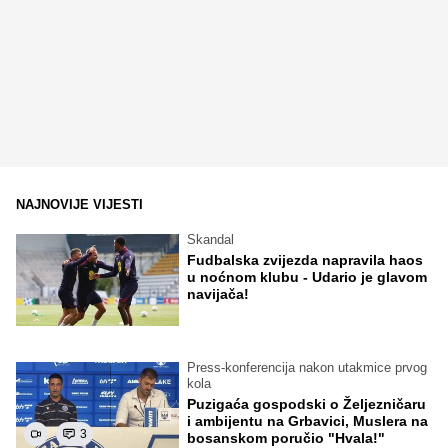
NAJNOVIJE VIJESTI
Skandal
Fudbalska zvijezda napravila haos
u noćnom klubu - Udario je glavom
navijača!
Press-konferencija nakon utakmice prvog
kola
Puzigaća gospodski o Željezničaru
i ambijentu na Grbavici, Muslera na
3
bosanskom poručio "Hvala!"