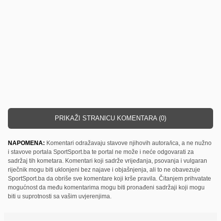
PRIKAŽI STRANICU KOMENTARA (0)
NAPOMENA:
Komentari odražavaju stavove njihovih autora/ica, a ne nužno
i stavove portala SportSport.ba te portal ne može i neće odgovarati za
sadržaj tih kometara. Komentari koji sadrže vrijeđanja, psovanja i vulgaran
riječnik mogu biti uklonjeni bez najave i objašnjenja, ali to ne obavezuje
SportSport.ba da obriše sve komentare koji krše pravila. Čitanjem prihvatate
mogućnost da među komentarima mogu biti pronađeni sadržaji koji mogu
biti u suprotnosti sa vašim uvjerenjima.