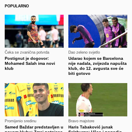
POPULARNO
Čeka se zvanična potvrda
Dao zeleno svjetlo
Postignut je dogovor:
Udarac kojem se Barcelona
Mohamed Salah ima novi
nije nadala, zvijezda napušta
klub
klub, do 12. avgusta sve će
biti gotovo
Promijenio sredinu
Bravo majstore
Samed Baždar predstavljen u
Haris Tabaković junak
novom klubu: Zmaj potpisao
Salzburga: Ušao i pogodio