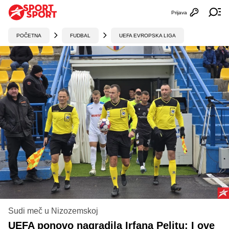
Prijava
Otvori profi
Ot
POČETNA
FUDBAL
UEFA EVROPSKA LIGA
Sudi meč u Nizozemskoj
UEFA ponovo nagradila Irfana Peljtu: I ove