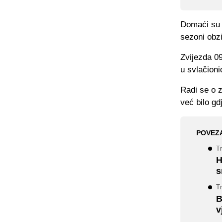
Domaći su u
sezoni obzi
Zvijezda 09
u svlačioni
Radi se o z
već bilo gdj
POVEZ
T
H
s
T
B
v