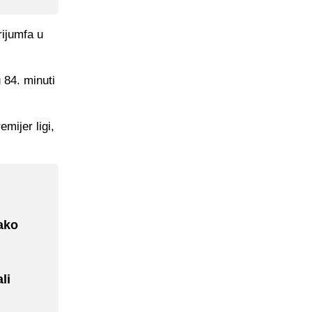
rijumfa u
 84. minuti
mijer ligi,
ako
li