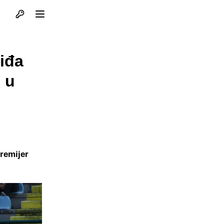
Otvori profil
Otvori meni
viđa
e u
remijer