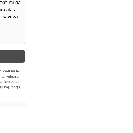
imati muda
pravila a
od saveza
tSport.ba te
ja i vulgaran
 sve komentare
ji koji mogu