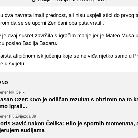
 dva navrata imali prednost, ali nisu uspjeli stići do prvog t
rom da se se uporni Zeničani oba puta vratili.
 je ovaj susret završila s igračim manje jer je Mateo Musa u
cu poslao Badjija Badaru.
aista atipičnom isključenju koje se ne viđa rijetko samo u Pre
e u svijetu.
ANO
rener NK Čelik
asan Ozer: Ovo je odličan rezultat s obzirom na to k
mo igrali...
rener FK Zvijezda 09
oris Savić nakon Čelika: Bilo je spornih momenata, a
jerujem sudijama