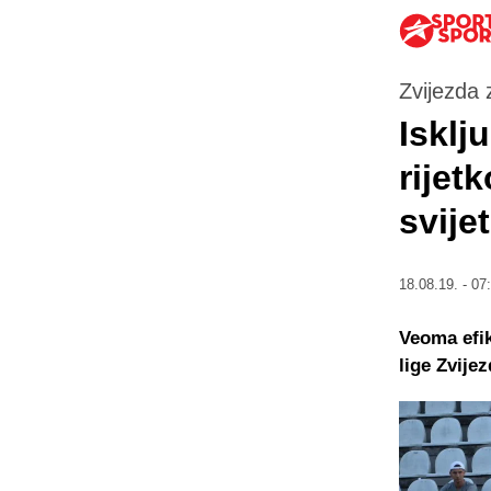
Zvijezda 
Isklj
rijet
svije
18.08.19. - 07
Veoma efik
lige Zvijez