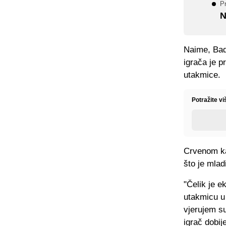
Pr
N
Naime, Badj
igrača je p
utakmice.
Potražite v
Crvenom ka
što je mlad
"Čelik je e
utakmicu u 
vjerujem su
igrač dobij