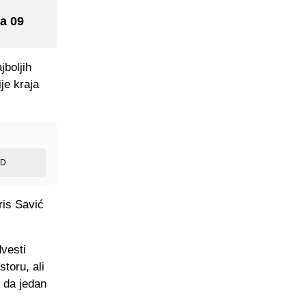
a 09
jboljih
je kraja
ED
ris Savić
dvesti
toru, ali
 da jedan