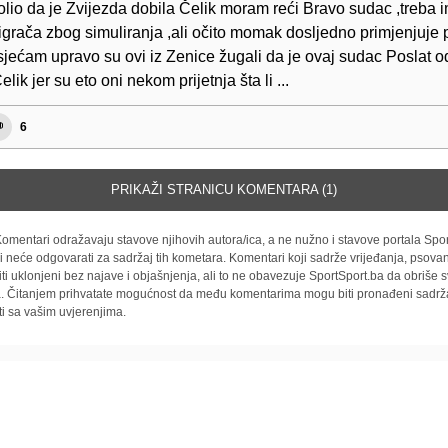
olio da je Zvijezda dobila Čelik moram reći Bravo sudac ,treba 
ti igrača zbog simuliranja ,ali očito momak dosljedno primjenjuje 
 sjećam upravo su ovi iz Zenice žugali da je ovaj sudac Poslat 
lik jer su eto oni nekom prijetnja šta li ...
6
PRIKAŽI STRANICU KOMENTARA (1)
omentari odražavaju stavove njihovih autora/ica, a ne nužno i stavove portala Spor
i neće odgovarati za sadržaj tih kometara. Komentari koji sadrže vrijeđanja, psovan
iti uklonjeni bez najave i objašnjenja, ali to ne obavezuje SportSport.ba da obriše
la. Čitanjem prihvatate mogućnost da među komentarima mogu biti pronađeni sadrža
ti sa vašim uvjerenjima.