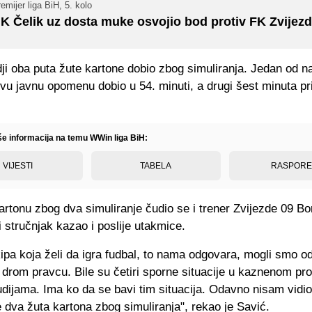
emijer liga BiH, 5. kolo
K Čelik uz dosta muke osvojio bod protiv FK Zvijezd
i oba puta žute kartone dobio zbog simuliranja. Jedan od na
rvu javnu opomenu dobio u 54. minuti, a drugi šest minuta pri
iše informacija na temu WWin liga BiH:
VIJESTI
TABELA
RASPOR
rtonu zbog dva simuliranje čudio se i trener Zvijezde 09 Bo
i stručnjak kazao i poslije utakmice.
kipa koja želi da igra fudbal, to nama odgovara, mogli smo o
drom pravcu. Bile su četiri sporne situacije u kaznenom pros
dijama. Ima ko da se bavi tim situacija. Odavno nisam vidio
e dva žuta kartona zbog simuliranja", rekao je Savić.