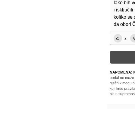
Iako bih v
i isključi
koliko se
da obori Če
2
NAPOMENA:
K
portal ne može 
riječnik mogu b
koji krše pravi
biti u suprotnos