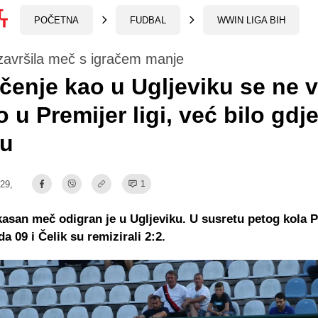
POČETNA
FUDBAL
WWIN LIGA BIH
završila meč s igračem manje
učenje kao u Ugljeviku se ne 
ko u Premijer ligi, već bilo gdj
tu
:29,
1
asan meč odigran je u Ugljeviku. U susretu petog kola P
da 09 i Čelik su remizirali 2:2.