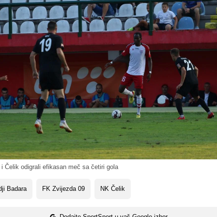
i Čelik odigrali efikasan meč sa četiri gola
ji Badara
FK Zvijezda 09
NK Čelik
Dodajte SportSport u vaš Google izbor